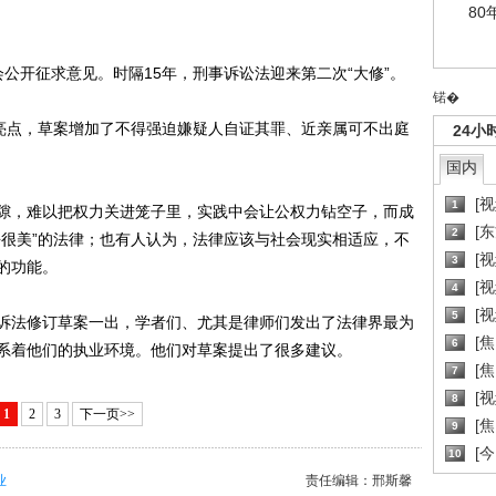
80
开征求意见。时隔15年，刑事诉讼法迎来第二次“大修”。
锘�
亮点，草案增加了不得强迫嫌疑人自证其罪、近亲属可不出庭
24小
国内
[
1
，难以把权力关进笼子里，实践中会让公权力钻空子，而成
[
2
去很美”的法律；也有人认为，法律应该与社会现实相适应，不
[
3
的功能。
[
4
[
5
法修订草案一出，学者们、尤其是律师们发出了法律界最为
[
6
系着他们的执业环境。他们对草案提出了很多建议。
[焦
7
[
8
1
2
3
下一页>>
[
9
[
10
业
责任编辑：邢斯馨