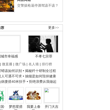
交警拔枪逼停酒驾该不该？
推荐
更多>>
国城市幸福感
不孝七宗罪
|
微直播
|
微广场
|
名人墙
|
排行榜
子打蜡该如何识别
• 揭秘歼十研制全过程
种贵人可遇不可求
• 抽烟是如何毁掉健康
人为病妻搭40米扶手
• 拒绝浪费从我做起
国·
梦想星搭
我要上春
开门大吉