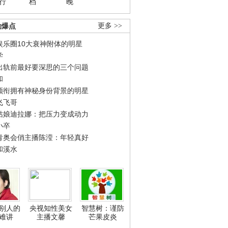
行
档
晚
劲爆点
更多 >>
娱乐圈10大衰神附体的明星
学
出轨前最好要深思的三个问题
和
领衔拥有神秘身份背景的明星
飞飞哥
姑娘迪拉娜：把压力变成动力
小卒
青奥会俏主播陈滢：年轻真好
和溪水
别人的
央视知性美女
智慧树：谨防
难讲
主播文馨
芒果皮炎