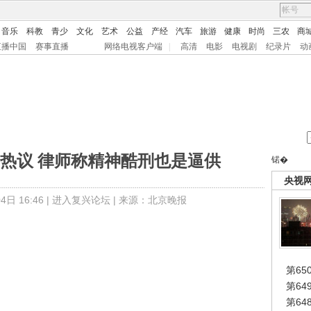
音乐
科教
青少
文化
艺术
公益
产经
汽车
旅游
健康
时尚
三农
商
直播中国
赛事直播
网络电视客户端
|
高清
电影
电视剧
纪录片
动
热议 律师称精神酷刑也是逼供
锘�
央视
日 16:46 |
进入复兴论坛
| 来源：北京晚报
第65
第6
第6