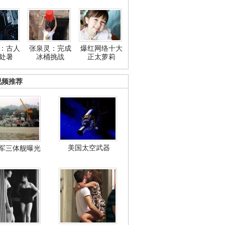
：古人
张泉灵：完成
爆红网络十大
处暑
冰桶挑战
正太萝莉
视频推荐
美国太空武器
军三体舰曝光