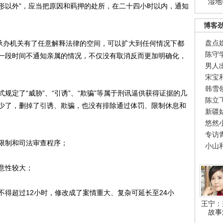
湿地
形以外”，应当把原因和羁押的处所，在二十四小时以内，通知
博客
盘点
承办机关有了任意解释法律的空间，可以扩大到任何情况下都
陈守
一段时间不通知亲属的情况，不仅没有取消反而更加明确化，
男人
宋宝
韩雪
了“威胁”、“引诱”、“欺骗”等属于刑讯逼供获得证据的几
陈立
少了，删掉了引诱、欺骗，也没有排除通过体罚、限制休息和
新疆
悠然
专访
限制和司法审查程序；
小山
意性较大；
超过12小时，修改成了案情重大、复杂可延长至24小
王宁：
故事