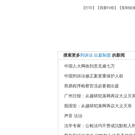
【
打印
】【
我要纠错
】【
复制链
搜索更多
刑诉法
出庭制度
的新闻
中国人大网收到意见逾七万
中国刑诉法修正案更重保护人权
简易程序检察官没必要都出庭
广州日报：从越狱犯落网再议大义灭
殷国安：从越狱犯落网再议大义灭亲
声音 法治
法学专家：公检法均不赞成沉默权入