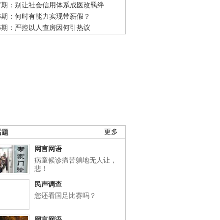
47期：别让社会信用体系成医改羁绊
46期：何时有能力实现带薪假？
45期：严控以人查房因何引热议
话题
更多
网言网语
病童候诊痛苦躺地无人让，
悲！
民声调查
您还看国足比赛吗？
网言网语