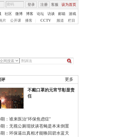
登录
注册
客服
设为首页
城
社区
微博
博客
论坛
访谈
邮箱
游戏
画片
公开课
播客
|
CCTV
频道
栏目
网评
更多
不戴口罩的元宵节彰显责
任
0期：谁来医治“环保焦虑症”
49期：无视公厕现状谈苍蝇是本末倒置
48期：环保逼出真相才能唤回碧水蓝天