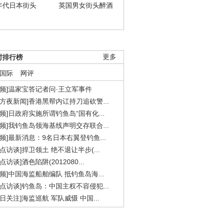
年代日本街头
英国男女街头醉酒
时排行榜
更多
国际
网评
视频]温家宝答记者问·王立军事件
东方夜新闻]香港黑帮内讧持刀追砍警...
视频]日政府实施所谓钓鱼岛“国有化...
视频]我钓鱼岛领海基线声明交存联合...
视频]最新消息：9名日本右翼登钓鱼...
焦点访谈]捍卫领土 绝不退让半步(...
点访谈]酒色陷阱(2012080...
视频]中国海监船舶编队 抵钓鱼岛海...
焦点访谈]钓鱼岛：中国主权不容侵犯...
今日关注]海监巡航 军队威慑 中国...