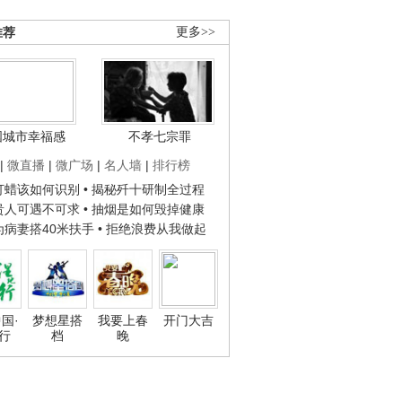
推荐
更多>>
国城市幸福感
不孝七宗罪
|
微直播
|
微广场
|
名人墙
|
排行榜
子打蜡该如何识别
• 揭秘歼十研制全过程
种贵人可遇不可求
• 抽烟是如何毁掉健康
人为病妻搭40米扶手
• 拒绝浪费从我做起
国·
梦想星搭
我要上春
开门大吉
行
档
晚