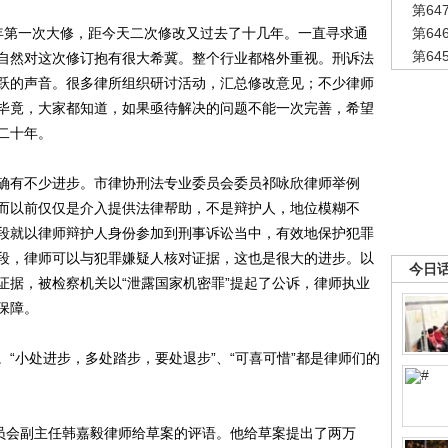
第6
6年第一次大修，距今天二次修改又过去了十几年。一直寻求通
第6
第6
自然对这次修订抱有很大希冀。整个行业都格外重视。刑诉法
跃的声音。很多律所组织研讨活动，汇总修改意见；不少律师
毕竟，大家都知道，如果亟待解决的问题不能一次完善，希望
二十年。
有不少进步。市律协刑法专业委员会委员祁咏欣律师举例
而以前仅仅是介入提供法律帮助，不是辩护人，地位模糊不
段就以律师辩护人身份参加到刑事诉讼当中，有效地保护犯罪
段，律师可以与犯罪嫌疑人核对证据，这也是很大的进步。以
今日
证据，被检察机关以“泄露国家机密罪”提起了公诉，律师执业
保障。
小处进步，多处踏步，要处退步”、“可喜可惜”都是律师们的
员会副主任韩嘉毅律师给草案的评语。他给草案提出了两万