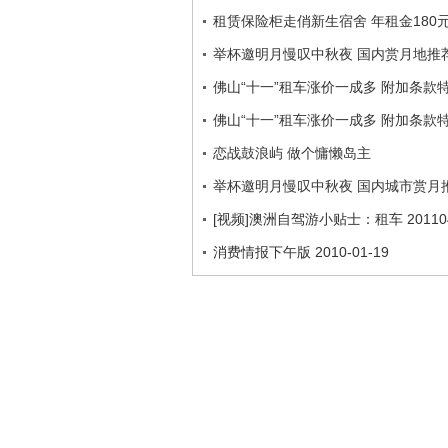
租赁保险柜走俏新生宿舍 年租金180
举杯邀明月慢叹中秋夜 国内赏月地推
佛山“十一”租车涨价一成多 附加条款
佛山“十一”租车涨价一成多 附加条款
恋战鼓浪屿 做个慵懒岛主
举杯邀明月慢叹中秋夜 国内城市赏月
[视频]澳洲自驾游小贴士：租车 20110
消费情报下午版 2010-01-19