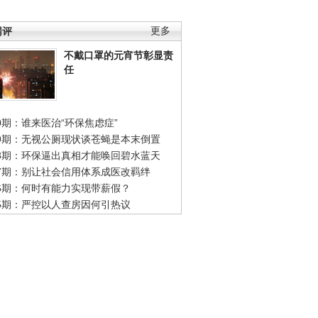
网评
更多
不戴口罩的元宵节彰显责
任
0期：谁来医治“环保焦虑症”
49期：无视公厕现状谈苍蝇是本末倒置
48期：环保逼出真相才能唤回碧水蓝天
47期：别让社会信用体系成医改羁绊
46期：何时有能力实现带薪假？
45期：严控以人查房因何引热议