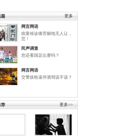
话题
更多
网言网语
病童候诊痛苦躺地无人让，
悲！
民声调查
您还看国足比赛吗？
网言网语
交警拔枪逼停酒驾该不该？
推荐
更多>>