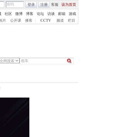
登录
注册
客服
设为首页
城
社区
微博
博客
论坛
访谈
邮箱
游戏
画片
公开课
播客
|
CCTV
频道
栏目
台