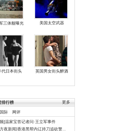
美国太空武器
军三体舰曝光
年代日本街头
英国男女街头醉酒
时排行榜
更多
国际
网评
视频]温家宝答记者问·王立军事件
东方夜新闻]香港黑帮内讧持刀追砍警...