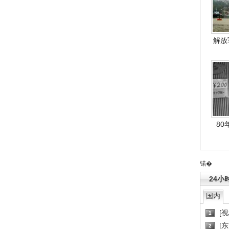
解放
80
锘�
24小
国内
[
1
[
2