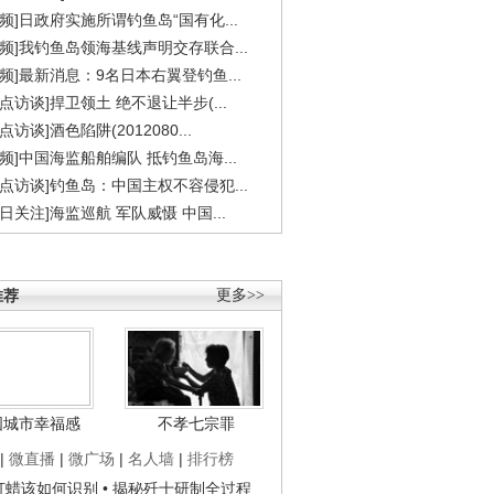
视频]日政府实施所谓钓鱼岛“国有化...
视频]我钓鱼岛领海基线声明交存联合...
视频]最新消息：9名日本右翼登钓鱼...
焦点访谈]捍卫领土 绝不退让半步(...
点访谈]酒色陷阱(2012080...
视频]中国海监船舶编队 抵钓鱼岛海...
焦点访谈]钓鱼岛：中国主权不容侵犯...
今日关注]海监巡航 军队威慑 中国...
推荐
更多>>
国城市幸福感
不孝七宗罪
|
微直播
|
微广场
|
名人墙
|
排行榜
子打蜡该如何识别
• 揭秘歼十研制全过程