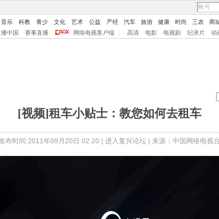
音乐
科教
青少
文化
艺术
公益
产经
汽车
旅游
健康
时尚
三农
商
直播中国
赛事直播
网络电视客户端
|
高清
电影
电视剧
纪录片
动
[视频]租车小贴士：教您如何去租车
发布时间:2011年09月20日 02:20 |
进入复兴论坛
| 来源：中国网络电视