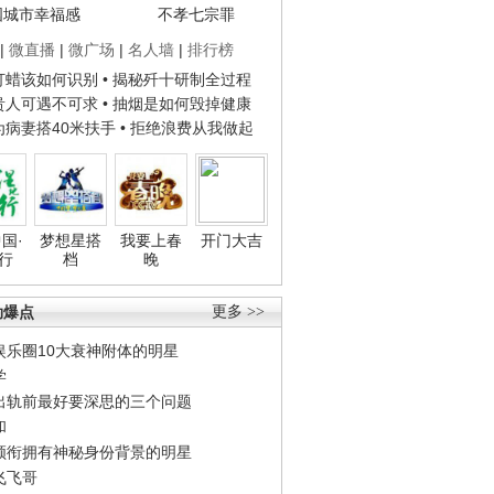
国城市幸福感
不孝七宗罪
|
微直播
|
微广场
|
名人墙
|
排行榜
子打蜡该如何识别
• 揭秘歼十研制全过程
种贵人可遇不可求
• 抽烟是如何毁掉健康
人为病妻搭40米扶手
• 拒绝浪费从我做起
国·
梦想星搭
我要上春
开门大吉
行
档
晚
劲爆点
更多 >>
娱乐圈10大衰神附体的明星
学
出轨前最好要深思的三个问题
和
领衔拥有神秘身份背景的明星
飞飞哥