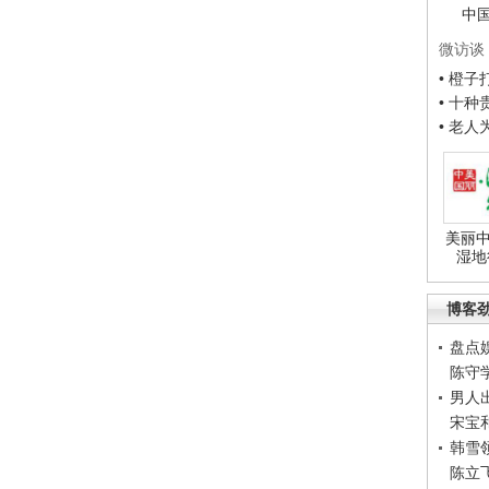
中
微访谈
• 橙
• 十
• 老
美丽中
湿地
博客
盘点
陈守
男人
宋宝
韩雪
陈立