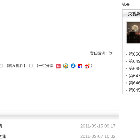
锘�
央视
责任编辑：刘一
第65
第6
接
】【
转发邮件
】【
】
【一键分享
】
第6
第6
第6
第6
情
2011-09-15 09:17
之旅
2011-09-07 10:32