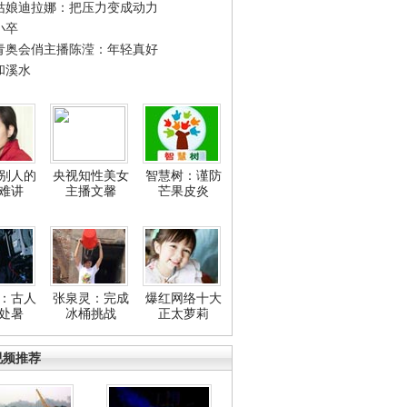
姑娘迪拉娜：把压力变成动力
小卒
青奥会俏主播陈滢：年轻真好
和溪水
别人的
央视知性美女
智慧树：谨防
难讲
主播文馨
芒果皮炎
：古人
张泉灵：完成
爆红网络十大
处暑
冰桶挑战
正太萝莉
视频推荐