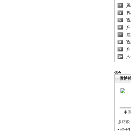
[
3
[
4
[
5
[
6
[焦
7
[
8
[
9
[
10
锘�
微博
中
微访谈
• 橙