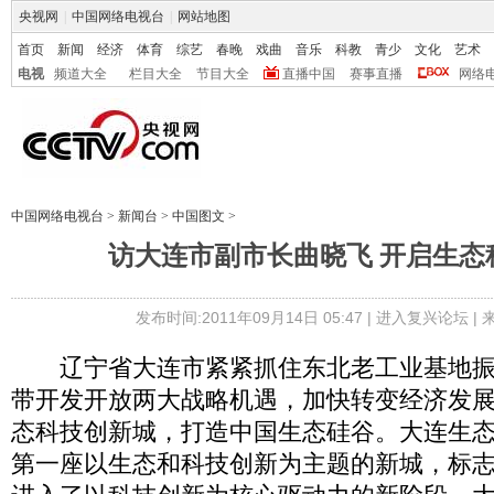
央视网
|
中国网络电视台
|
网站地图
首页
新闻
经济
体育
综艺
春晚
戏曲
音乐
科教
青少
文化
艺术
电视
频道大全
栏目大全
节目大全
直播中国
赛事直播
网络
中国网络电视台
>
新闻台
>
中国图文
>
访大连市副市长曲晓飞 开启生态
发布时间:2011年09月14日 05:47 |
进入复兴论坛
|
辽宁省大连市紧紧抓住东北老工业基地振
带开发开放两大战略机遇，加快转变经济发
态科技创新城，打造中国生态硅谷。大连生
第一座以生态和科技创新为主题的新城，标