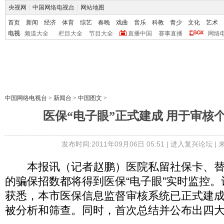
央视网
|
中国网络电视台
|
网站地图
首页
新闻
经济
体育
综艺
春晚
戏曲
音乐
科教
青少
文化
艺术
电视
频道大全
栏目大全
节目大全
直播中国
赛事直播
网络
中国网络电视台
>
新闻台
>
中国图文
>
医保“电子眼”正式建成 用于审核
发布时间:2011年09月06日 05:51 |
进入复兴论坛
|
本报讯（记者赵鹏）医院私留社保卡、替
的骗保招数都将得到医保“电子眼”实时监控
获悉，本市医保信息监督审核系统已正式建
被分析和筛查。同时，首次总结并公布出四