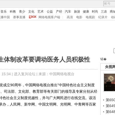
音乐
科教
青少
文化
艺术
公益
产经
汽车
旅游
健康
时尚
三农
商
直播中国
赛事直播
网络电视客户端
|
高清
电影
电视剧
纪录片
动
生体制改革要调动医务人员积极性
锘�
央视
5:34 |
进入复兴论坛
| 来源：中国网络电视台
成立90周年，中国网络电视台推出"中国特色社会主义制度
委、司法部、文化部、教育部等有关部门的领导及专家分别从经
特色社会主义制度优越性，并与广大网民进行在线交流。该活
第65
承办，人民网、新华网、中国文明网、光明网、中青网等百家
第6
第6