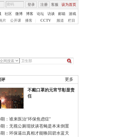
登录
注册
客服
设为首页
城
社区
微博
博客
论坛
访谈
邮箱
游戏
画片
公开课
播客
|
CCTV
频道
栏目
网评
更多
不戴口罩的元宵节彰显责
任
0期：谁来医治“环保焦虑症”
49期：无视公厕现状谈苍蝇是本末倒置
48期：环保逼出真相才能唤回碧水蓝天