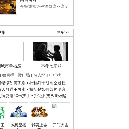
交警拔枪逼停酒驾该不该？
推荐
更多>>
国城市幸福感
不孝七宗罪
|
微直播
|
微广场
|
名人墙
|
排行榜
子打蜡该如何识别
• 揭秘歼十研制全过程
种贵人可遇不可求
• 抽烟是如何毁掉健康
人为病妻搭40米扶手
• 拒绝浪费从我做起
国·
梦想星搭
我要上春
开门大吉