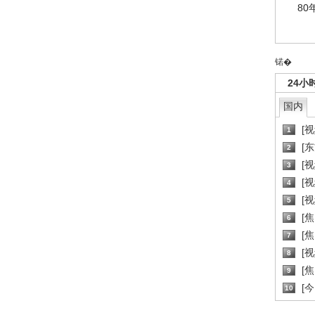
80
锘�
24小
国内
[
1
[
2
[
3
[
4
[
5
[
6
[焦
7
[
8
[
9
[
10