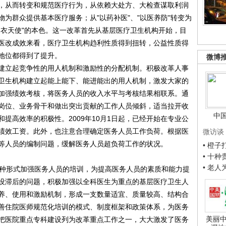
，从而转变和规范医疗行为，从依赖大处方、大检查谋取利润
为群众提供基本医疗服务；从"以药补医"、"以医养防"转变为
白衣天使"的本色。这一改革首先从基层医疗卫生机构开始，目
医改成效来看，医疗卫生机构趋利性质得到扭转，公益性质得
地位都得到了提升。
微博
建立起竞争性的用人机制和激励性的分配机制。积极改革人事
卫生机构建立起能上能下、能进能出的用人机制，激发大家的
加强绩效考核，将医务人员的收入水平与考核结果相联系。通
岗位、业务骨干和做出突出贡献的工作人员倾斜，适当拉开收
中
提高效率的积极性。2009年10月1日起，已经开始在专业公
绩效工资。此外，也注意合理确定医务人员工作负荷。根据医
微访谈
等人员的编制问题，缓解医务人员超负荷工作的状况。
• 橙
• 十
• 老
种形式加强医务人员的培训，为提高医务人员的素质和能力提
设滞后的问题，积极加强以全科医生为重点的基层医疗卫生人
养、使用和激励机制，形成一支数量适宜、质量较高、结构合
善住院医师规范化培训的模式、制度框架和政策体系，为医务
美丽中
把医院重点专科建设列为改革重点工作之一，大大激发了医务