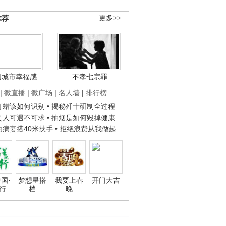
推荐
更多>>
国城市幸福感
不孝七宗罪
|
微直播
|
微广场
|
名人墙
|
排行榜
子打蜡该如何识别
• 揭秘歼十研制全过程
种贵人可遇不可求
• 抽烟是如何毁掉健康
人为病妻搭40米扶手
• 拒绝浪费从我做起
国·
梦想星搭
我要上春
开门大吉
行
档
晚