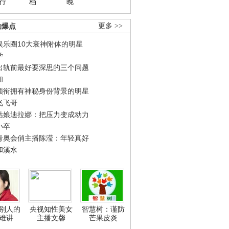
行
档
晚
劲爆点
更多 >>
娱乐圈10大衰神附体的明星
学
出轨前最好要深思的三个问题
和
领衔拥有神秘身份背景的明星
飞飞哥
姑娘迪拉娜：把压力变成动力
小卒
青奥会俏主播陈滢：年轻真好
和溪水
别人的
央视知性美女
智慧树：谨防
难讲
主播文馨
芒果皮炎