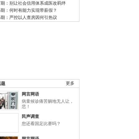
47期：别让社会信用体系成医改羁绊
46期：何时有能力实现带薪假？
45期：严控以人查房因何引热议
话题
更多
网言网语
病童候诊痛苦躺地无人让，
悲！
民声调查
您还看国足比赛吗？
网言网语