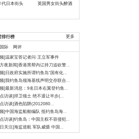
年代日本街头
英国男女街头醉酒
时排行榜
更多
国际
网评
视频]温家宝答记者问·王立军事件
东方夜新闻]香港黑帮内讧持刀追砍警...
视频]日政府实施所谓钓鱼岛“国有化...
视频]我钓鱼岛领海基线声明交存联合...
视频]最新消息：9名日本右翼登钓鱼...
焦点访谈]捍卫领土 绝不退让半步(...
点访谈]酒色陷阱(2012080...
视频]中国海监船舶编队 抵钓鱼岛海...
焦点访谈]钓鱼岛：中国主权不容侵犯...
今日关注]海监巡航 军队威慑 中国...