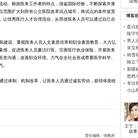
湿地
流动。根据医务工作者的特点，借鉴国际经验，不断探索并逐
点范围扩大到所有公立医院改革试点城市，将试点的条件放宽
博客
，让优秀医疗人才合理流动，从而使医务人员可以通过自己合
盘点
陈守
男人
风建设。重视医务人员人文素质培养和职业素质教育，大力弘
宋宝
豪感，促进医务人员廉洁行医。完善医疗执业保险，开展医务
韩雪
医患沟通，改善职业环境。力气在全社会形成尊重医学科学、
陈立
气。
新疆
悠然
通过体制、机制改革，让医务人员通过诚实劳动，获得体面收
专访
小山
王宁：
故事
责任编辑：张晓涛