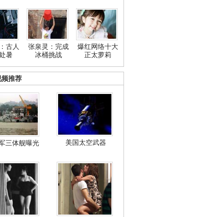
：古人
张泉灵：完成
爆红网络十大
处暑
冰桶挑战
正太萝莉
视频推荐
美国太空武器
军三体舰曝光