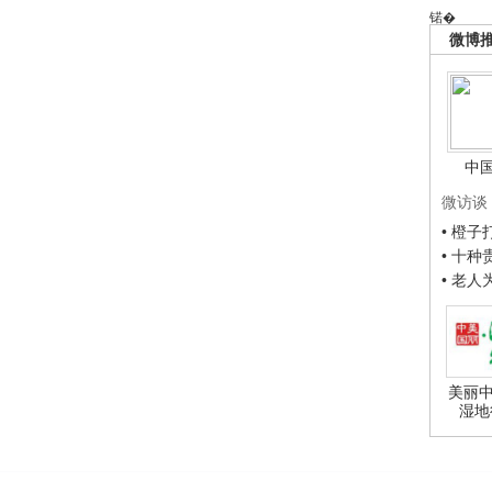
锘�
微博
中
微访谈
• 橙
• 十
• 老
美丽中
湿地