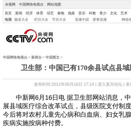
央视网
|
中国网络电视台
|
网站地图
首页
新闻
经济
体育
综艺
春晚
戏曲
音乐
科教
青少
文化
艺术
电视
频道大全
栏目大全
节目大全
直播中国
赛事直播
网络
中国网络电视台
>
新闻台
>
中国图文
>
卫生部：中国已有170余县试点县
发布时间:2011年06月16日 17:14 |
进入复兴论坛
| 
中新网6月16日电 据卫生部网站消息，中
展县域医疗综合改革试点，县级医院支付制
今后将对农村儿童先心病和白血病、妇女乳
疾病实施按病种付费。