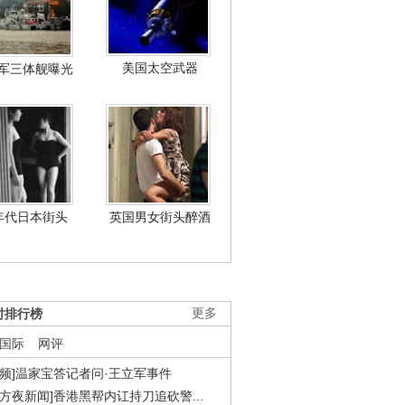
美国太空武器
军三体舰曝光
年代日本街头
英国男女街头醉酒
时排行榜
更多
国际
网评
视频]温家宝答记者问·王立军事件
东方夜新闻]香港黑帮内讧持刀追砍警...