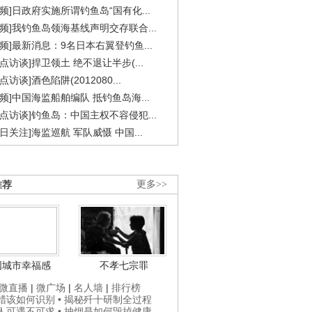
视频]日政府实施所谓钓鱼岛“国有化...
视频]我钓鱼岛领海基线声明交存联合...
视频]最新消息：9名日本右翼登钓鱼...
焦点访谈]捍卫领土 绝不退让半步(...
点访谈]酒色陷阱(2012080...
视频]中国海监船舶编队 抵钓鱼岛海...
焦点访谈]钓鱼岛：中国主权不容侵犯...
今日关注]海监巡航 军队威慑 中国...
推荐
更多>>
国城市幸福感
不孝七宗罪
微直播
|
微广场
|
名人墙
|
排行榜
打蜡该如何识别
• 揭秘歼十研制全过程
贵人可遇不可求
• 抽烟是如何毁掉健康