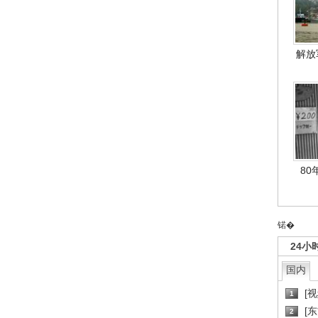
解放
80
锘�
24小
国内
[
1
[
2