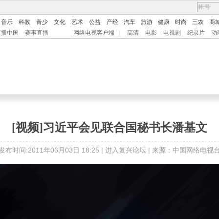
音乐
科教
青少
文化
艺术
公益
产经
汽车
旅游
健康
时尚
三农
商
直播中国
赛事直播
网络电视客户端
|
高清
电影
电视剧
纪录片
动
[视频]习近平会见联合国秘书长潘基文
发布时间:2011年06月03日 18:25 |
进入复兴论坛
| 来源：中国网络电视