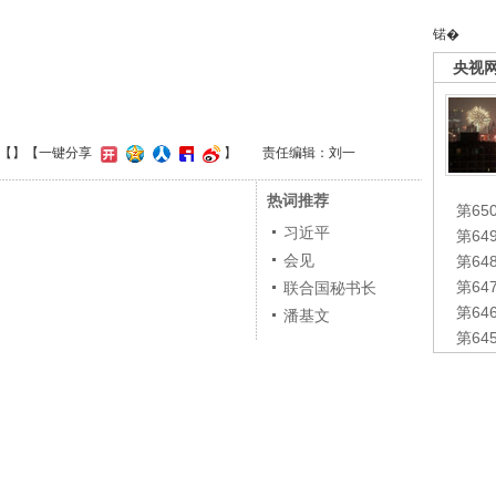
锘�
央视
【
】
【一键分享
】
责任编辑：刘一
热词推荐
第65
习近平
第6
会见
第6
第6
联合国秘书长
第6
潘基文
第6