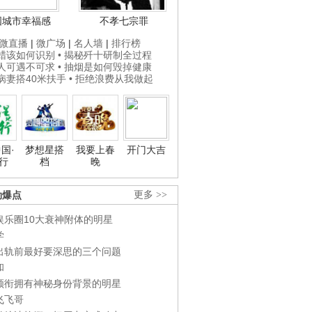
国城市幸福感
不孝七宗罪
微直播
|
微广场
|
名人墙
|
排行榜
打蜡该如何识别
• 揭秘歼十研制全过程
贵人可遇不可求
• 抽烟是如何毁掉健康
为病妻搭40米扶手
• 拒绝浪费从我做起
国·
梦想星搭
我要上春
开门大吉
行
档
晚
劲爆点
更多 >>
娱乐圈10大衰神附体的明星
学
出轨前最好要深思的三个问题
和
领衔拥有神秘身份背景的明星
飞飞哥