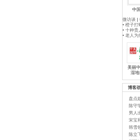
中
微访谈
|
• 橙子
• 十种
• 老人
美丽中
湿地
博客
盘点
陈守
男人
宋宝
韩雪
陈立