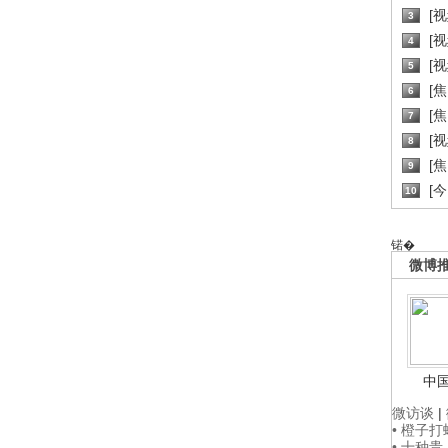
[
3
[
4
[
5
[
6
[焦
7
[
8
[
9
[
10
锘�
微博
中
微访谈
|
• 橙子
• 十种