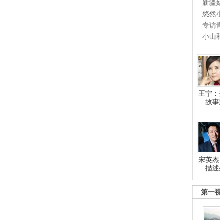
新疆
悠然
专访
小山
王宁：
故事
宋英杰
描述
第一