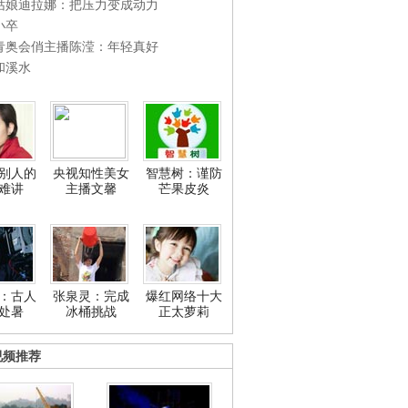
姑娘迪拉娜：把压力变成动力
小卒
青奥会俏主播陈滢：年轻真好
和溪水
别人的
央视知性美女
智慧树：谨防
难讲
主播文馨
芒果皮炎
：古人
张泉灵：完成
爆红网络十大
处暑
冰桶挑战
正太萝莉
视频推荐