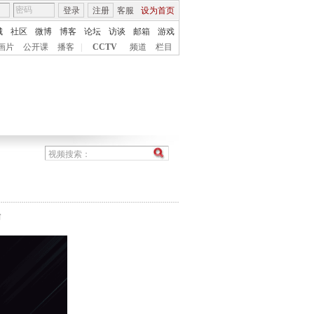
登录
注册
客服
设为首页
城
社区
微博
博客
论坛
访谈
邮箱
游戏
画片
公开课
播客
|
CCTV
频道
栏目
台