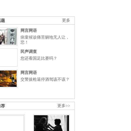
话题
更多
网言网语
病童候诊痛苦躺地无人让，
悲！
民声调查
您还看国足比赛吗？
网言网语
交警拔枪逼停酒驾该不该？
推荐
更多>>