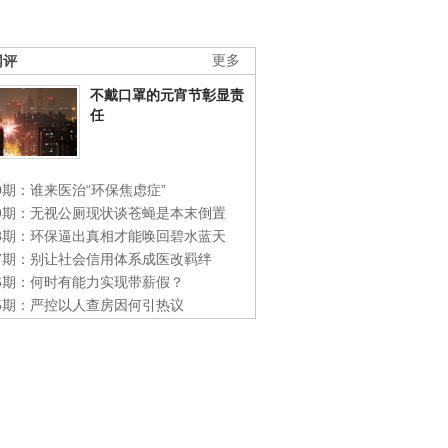
网评
更多
不戴口罩的元宵节彰显责
任
0期：谁来医治“环保焦虑症”
49期：无视公厕现状谈苍蝇是本末倒置
48期：环保逼出真相才能唤回碧水蓝天
47期：别让社会信用体系成医改羁绊
46期：何时有能力实现带薪假？
45期：严控以人查房因何引热议