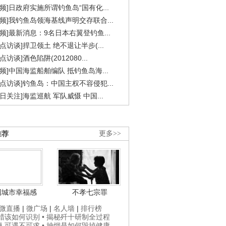
视频]日政府实施所谓钓鱼岛“国有化...
视频]我钓鱼岛领海基线声明交存联合...
视频]最新消息：9名日本右翼登钓鱼...
焦点访谈]捍卫领土 绝不退让半步(...
点访谈]酒色陷阱(2012080...
视频]中国海监船舶编队 抵钓鱼岛海...
焦点访谈]钓鱼岛：中国主权不容侵犯...
今日关注]海监巡航 军队威慑 中国...
推荐
更多>>
国城市幸福感
不孝七宗罪
微直播
|
微广场
|
名人墙
|
排行榜
打蜡该如何识别
• 揭秘歼十研制全过程
贵人可遇不可求
• 抽烟是如何毁掉健康