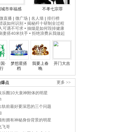
国城市幸福感
不孝七宗罪
微直播
|
微广场
|
名人墙
|
排行榜
打蜡该如何识别
• 揭秘歼十研制全过程
贵人可遇不可求
• 抽烟是如何毁掉健康
为病妻搭40米扶手
• 拒绝浪费从我做起
国·
梦想星搭
我要上春
开门大吉
行
档
晚
劲爆点
更多 >>
娱乐圈10大衰神附体的明星
学
出轨前最好要深思的三个问题
和
领衔拥有神秘身份背景的明星
飞飞哥