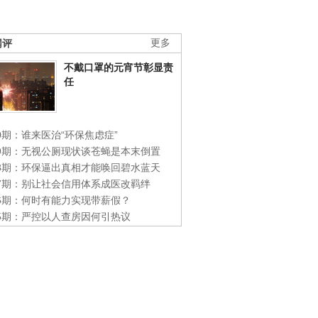
网评
更多
不戴口罩的元宵节彰显责
任
0期：谁来医治“环保焦虑症”
49期：无视公厕现状谈苍蝇是本末倒置
48期：环保逼出真相才能唤回碧水蓝天
47期：别让社会信用体系成医改羁绊
46期：何时有能力实现带薪假？
45期：严控以人查房因何引热议