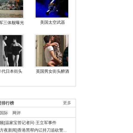
美国太空武器
军三体舰曝光
年代日本街头
英国男女街头醉酒
时排行榜
更多
国际
网评
视频]温家宝答记者问·王立军事件
东方夜新闻]香港黑帮内讧持刀追砍警...