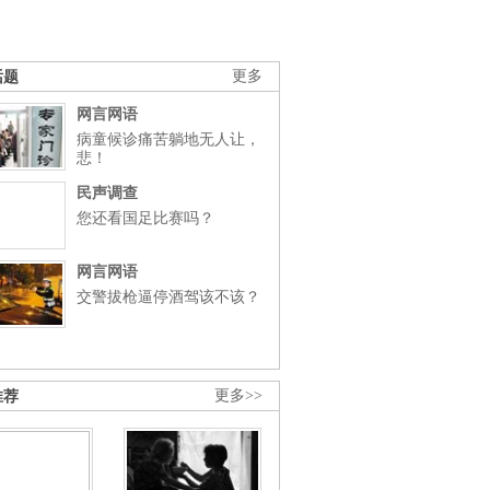
话题
更多
网言网语
病童候诊痛苦躺地无人让，
悲！
民声调查
您还看国足比赛吗？
网言网语
交警拔枪逼停酒驾该不该？
推荐
更多>>