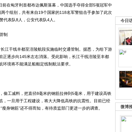
日前在匈牙利首都布达佩斯落幕，中国选手夺得全部5项冠军中
两个组别，共有来自19个国家的118名军警狙击手参加了此次
警代表队8人，公安代表队4人。
今日
管制
对长江干线丰都至涪陵航段实施临时交通管制。据悉，为给下游
前正逐步向145米左右消落。受此影响，长江干线涪陵至丰都
通航环境将不能满足船舶定线制航法要求。
偷工减料，把直径8毫米的钢筋拉伸到5毫米，用于建设高铁
筋，一旦用于工程建设，将大大降低高铁的抗震性。目前已经
微博
了“瘦身钢筋”还不得而知，有待质监部门更进一步的调查。