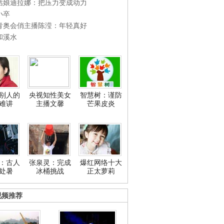
姑娘迪拉娜：把压力变成动力
小卒
青奥会俏主播陈滢：年轻真好
和溪水
别人的
央视知性美女
智慧树：谨防
难讲
主播文馨
芒果皮炎
：古人
张泉灵：完成
爆红网络十大
处暑
冰桶挑战
正太萝莉
视频推荐