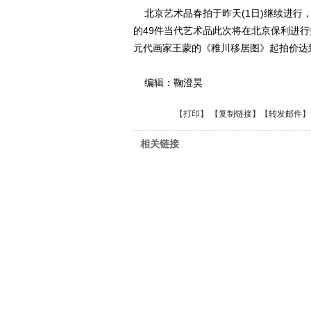
北京艺术品春拍于昨天(1日)继续进行
的49件当代艺术品此次将在北京保利进
元代画家王蒙的《稚川移居图》起拍价达
编辑：鞠澄昊
【
打印
】 【
复制链接
】【
转发邮件
】
相关链接