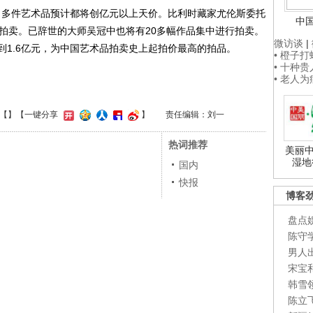
，多件艺术品预计都将创亿元以上天价。比利时藏家尤伦斯委托
中
行拍卖。已辞世的大师吴冠中也将有20多幅作品集中进行拍卖。
微访谈
|
到1.6亿元，为中国艺术品拍卖史上起拍价最高的拍品。
• 橙子
• 十种
• 老人
【
】
【一键分享
】
责任编辑：刘一
热词推荐
美丽中
湿地
国内
快报
博客
盘点
陈守
男人
宋宝
韩雪
陈立