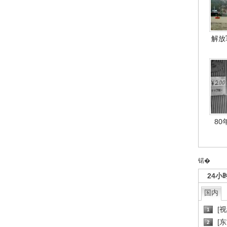
解放
80
锘�
24小
国内
[
1
[
2