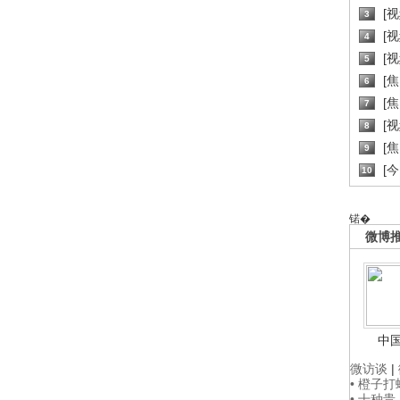
[
3
[
4
[
5
[
6
[焦
7
[
8
[
9
[
10
锘�
微博
中
微访谈
|
• 橙子
• 十种