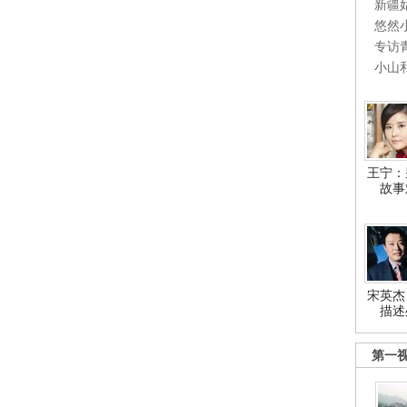
新疆
悠然
专访
小山
王宁：
故事
宋英杰
描述
第一