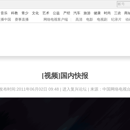
音乐
科教
青少
文化
艺术
公益
产经
汽车
旅游
健康
时尚
三农
商
直播中国
赛事直播
网络电视客户端
|
高清
电影
电视剧
纪录片
动
[视频]国内快报
发布时间:2011年06月02日 09:48 |
进入复兴论坛
| 来源：中国网络电视