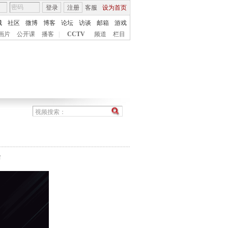
登录
注册
客服
设为首页
城
社区
微博
博客
论坛
访谈
邮箱
游戏
画片
公开课
播客
|
CCTV
频道
栏目
台