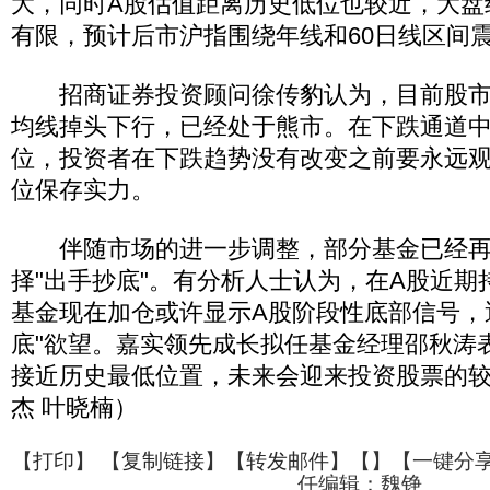
大，同时A股估值距离历史低位也较近，大盘
有限，预计后市沪指围绕年线和60日线区间
招商证券投资顾问徐传豹认为，目前股市已
均线掉头下行，已经处于熊市。在下跌通道
位，投资者在下跌趋势没有改变之前要永远
位保存实力。
伴随市场的进一步调整，部分基金已经再
择"出手抄底"。有分析人士认为，在A股近期
基金现在加仓或许显示A股阶段性底部信号，
底"欲望。嘉实领先成长拟任基金经理邵秋涛
接近历史最低位置，未来会迎来投资股票的较
杰 叶晓楠）
【
打印
】 【
复制链接
】【
转发邮件
】【
】
【一键分
任编辑：魏铮