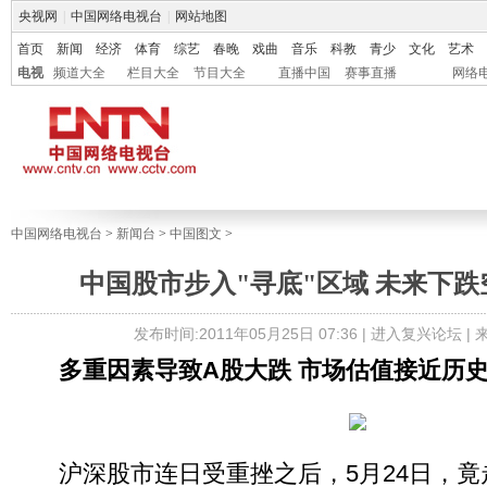
央视网
|
中国网络电视台
|
网站地图
首页
新闻
经济
体育
综艺
春晚
戏曲
音乐
科教
青少
文化
艺术
电视
频道大全
栏目大全
节目大全
直播中国
赛事直播
网络
中国网络电视台
>
新闻台
>
中国图文
>
中国股市步入"寻底"区域 未来下
发布时间:2011年05月25日 07:36 |
进入复兴论坛
|
多重因素导致A股大跌 市场估值接近历
沪深股市连日受重挫之后，5月24日，竟