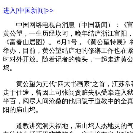
进入[中国新闻]>>
中国网络电视台消息（中国新闻）：《富
黄公望，一生历经坎坷，晚年结庐浙江富阳
《富春山居图》。 6月1号，《黄公望特展》
举办，目前，黄公望结庐地的修缮工作也在
时对外开放。随着记者的镜头，一起走进黄
坞。
黄公望为元代“四大书画家”之首，江苏常
走于仕途，曾因上司张闾贪赃失职受牵连入
半百，阅尽人间沧桑的他归隐于道教中的全
阳的庙山坞。
道教讲究洞天福地，庙山坞人杰地灵的气