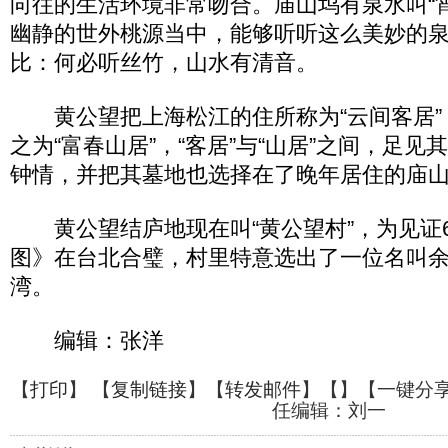
向往的生活环境非常吻合。庙山坞有泉水叫“
幽静的世外桃源当中，能够听听这么美妙的
比：何必听丝竹，山水有清音。
黄公望把上海松江的住所称为“云间客居”
之为“富春山居”，“客居”与“山居”之间，足
钟情，并把其墓地也选择在了晚年居住的庙
黄公望结庐地现在叫“黄公望村”，为见证6
图》在台北合璧，村里特意选出了一位名叫
湾。
编辑：张洋
【
打印
】 【
复制链接
】【
转发邮件
】【
】
【一键分
任编辑：刘一