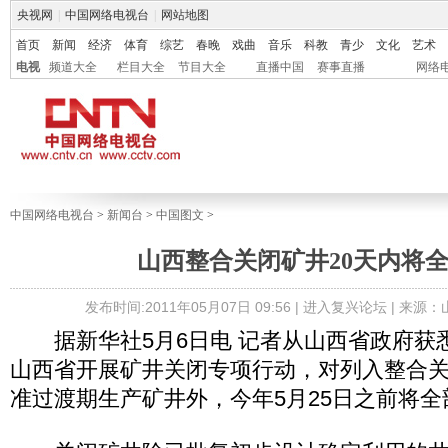
央视网
|
中国网络电视台
|
网站地图
首页
新闻
经济
体育
综艺
春晚
戏曲
音乐
科教
青少
文化
艺术
电视
频道大全
栏目大全
节目大全
直播中国
赛事直播
网络
中国网络电视台
>
新闻台
>
中国图文
>
山西整合关闭矿井20天内将
发布时间:2011年05月07日 09:56 |
进入复兴论坛
| 来源
据新华社5月6日电 记者从山西省政府获悉
山西省开展矿井关闭专项行动，对列入整合
准过渡期生产矿井外，今年5月25日之前将全