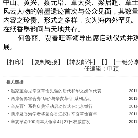
中山、黄兴、蔡元培、章太炎、梁启超、章
风云人物的翰墨遗迹首次与公众见面，其数
内容之珍贵、形式之多样，实为海内外罕见
在纸香墨韵间与天地共存。
何鲁丽、贾春旺等领导出席启动仪式并观
展。
【
打印
】 【
复制链接
】【
转发邮件
】【
】
【一键分
任编辑：申颖
相关链接
温家宝会见辛亥革命先驱的后代和华文媒体代表
2011
两岸侨界将合办“华侨与辛亥革命”系列活动
2011
辛亥百年系列庆典活动启动仪式在北京举行
2011
两岸及香港学者将聚会香江探讨辛亥革命百年
2011
辛亥革命100周年大铜章4月27日权威首发
2011