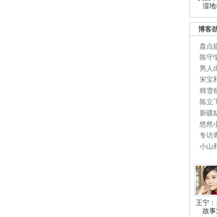
湿地
博客
盘点
陈守
男人
宋宝
韩雪
陈立
新疆
悠然
专访
小山
王宁：
故事