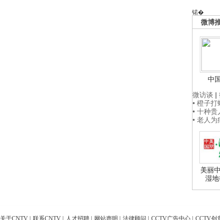
锘�
微博
中
微访谈
|
• 橙子
• 十种
• 老人
美丽中
湿地
关于CNTV
|
联系CNTV
|
人才招聘
|
网站声明
|
法律顾问
|
CCTV广告中心
|
CCTV创