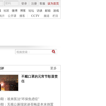
登录
注册
客服
设为首页
城
社区
微博
博客
论坛
访谈
邮箱
游戏
画片
公开课
播客
|
CCTV
频道
栏目
网评
更多
不戴口罩的元宵节彰显责
任
0期：谁来医治“环保焦虑症”
49期：无视公厕现状谈苍蝇是本末倒置