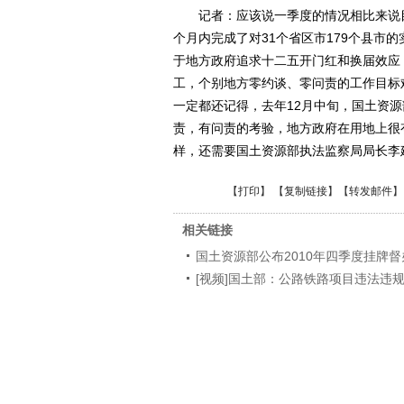
记者：应该说一季度的情况相比来说目
个月内完成了对31个省区市179个县市
于地方政府追求十二五开门红和换届效应
工，个别地方零约谈、零问责的工作目标
一定都还记得，去年12月中旬，国土资
责，有问责的考验，地方政府在用地上很
样，还需要国土资源部执法监察局局长李
【
打印
】 【
复制链接
】【
转发邮件
】
相关链接
国土资源部公布2010年四季度挂牌
[视频]国土部：公路铁路项目违法违