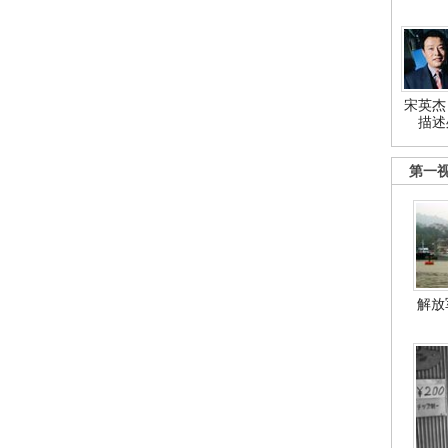
宋英杰
描述
第一
解放