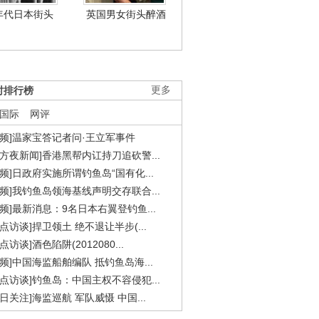
年代日本街头
英国男女街头醉酒
时排行榜
更多
国际
网评
视频]温家宝答记者问·王立军事件
东方夜新闻]香港黑帮内讧持刀追砍警...
视频]日政府实施所谓钓鱼岛“国有化...
视频]我钓鱼岛领海基线声明交存联合...
视频]最新消息：9名日本右翼登钓鱼...
焦点访谈]捍卫领土 绝不退让半步(...
点访谈]酒色陷阱(2012080...
视频]中国海监船舶编队 抵钓鱼岛海...
焦点访谈]钓鱼岛：中国主权不容侵犯...
今日关注]海监巡航 军队威慑 中国...