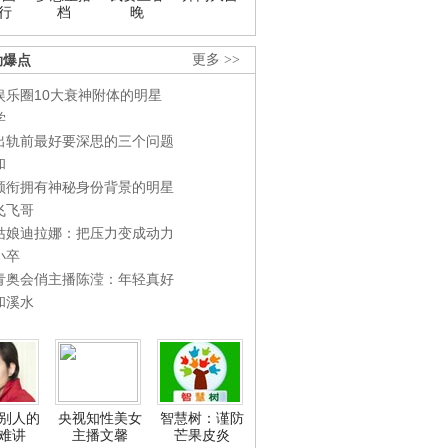
行
档
晚
劲爆点
更多 >>
娱乐圈10大衰神附体的明星
学
出轨前最好要深思的三个问题
和
领衔拥有神秘身份背景的明星
飞飞哥
姑娘迪拉娜：把压力变成动力
小卒
青奥会俏主播陈滢：年轻真好
和溪水
别人的
央视知性美女
智慧树：谨防
难讲
主播文馨
芒果皮炎