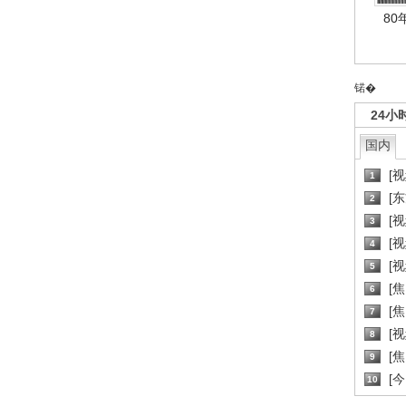
80
锘�
24小
国内
[
1
[
2
[
3
[
4
[
5
[
6
[焦
7
[
8
[
9
[
10