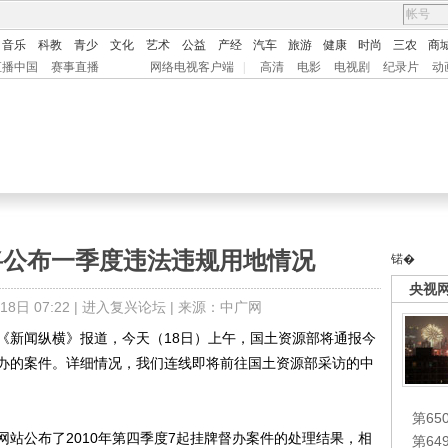
音乐
科教
青少
文化
艺术
公益
产经
汽车
旅游
健康
时尚
三农
商
直播中国
赛事直播
网络电视客户端
|
高清
电影
电视剧
纪录片
动
将公布一季度违法违规用地情况
锘�
央视
日 07:22 |
进入复兴论坛
| 来源：中广网
《新闻纵横》报道，今天（18日）上午，国土资源部将通报今
办的案件。详细情况，我们连线即将前往国土资源部采访的中
第65
公布了2010年第四季度7起挂牌督办案件的处理结果，相
第6