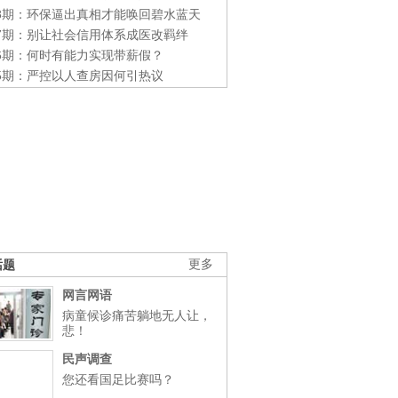
48期：环保逼出真相才能唤回碧水蓝天
47期：别让社会信用体系成医改羁绊
46期：何时有能力实现带薪假？
45期：严控以人查房因何引热议
话题
更多
网言网语
病童候诊痛苦躺地无人让，
悲！
民声调查
您还看国足比赛吗？