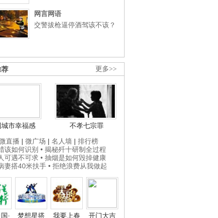
网言网语
交警拔枪逼停酒驾该不该？
推荐
更多>>
国城市幸福感
不孝七宗罪
微直播
|
微广场
|
名人墙
|
排行榜
打蜡该如何识别
• 揭秘歼十研制全过程
贵人可遇不可求
• 抽烟是如何毁掉健康
为病妻搭40米扶手
• 拒绝浪费从我做起
国·
梦想星搭
我要上春
开门大吉