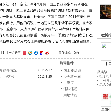
前还不好下定论。今年3月份，国土资源部多个调研组在一
的实地调研，国土资源部副部长汪民总结调研情况时曾表示，由
，一批重大基础设施、社会民生等项目都将在2011年集中开
难以保持。用他的话说，土地违法违规形势不容乐观。但大家
源部、监察部、人力资源和社会保障部共同启动了土地违法问
有可能会比以前更加慎重，所以今年一季度的情况到底是什么
微博
建勤在10点的发布会上来揭晓答案，我也会在现场发回报道。
【
】
【一键分享
】
责任编辑：张洋
热词推荐
中
督办案件情况
国土资源部
2011-4-17
微访谈
|
• 橙子
规用地突出
今天将公布
2011-3-25
• 十种
一季度
• 老人
违法违规
用地情况
美丽中