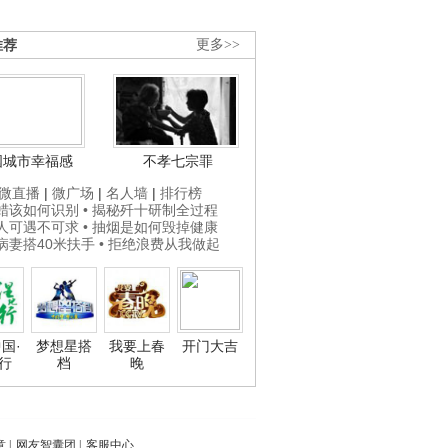
推荐
更多>>
国城市幸福感
不孝七宗罪
微直播
|
微广场
|
名人墙
|
排行榜
打蜡该如何识别
• 揭秘歼十研制全过程
贵人可遇不可求
• 抽烟是如何毁掉健康
为病妻搭40米扶手
• 拒绝浪费从我做起
国·
梦想星搭
我要上春
开门大吉
行
档
晚
意
|
网友智囊团
|
客服中心