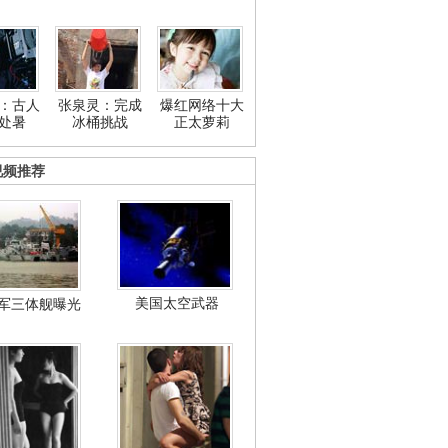
：古人
张泉灵：完成
爆红网络十大
处暑
冰桶挑战
正太萝莉
视频推荐
美国太空武器
军三体舰曝光