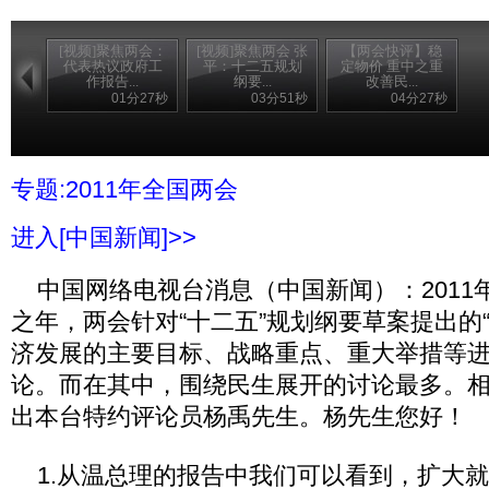
[视频]聚焦两会：
[视频]聚焦两会 张
【两会快评】稳
代表热议政府工
平：十二五规划
定物价 重中之重
作报告...
纲要...
改善民...
01分27秒
03分51秒
04分27秒
专题:2011年全国两会
进入[中国新闻]>>
中国网络电视台消息（中国新闻）：2011年
之年，两会针对“十二五”规划纲要草案提出的
济发展的主要目标、战略重点、重大举措等
论。而在其中，围绕民生展开的讨论最多。
出本台特约评论员杨禹先生。杨先生您好！
1.从温总理的报告中我们可以看到，扩大