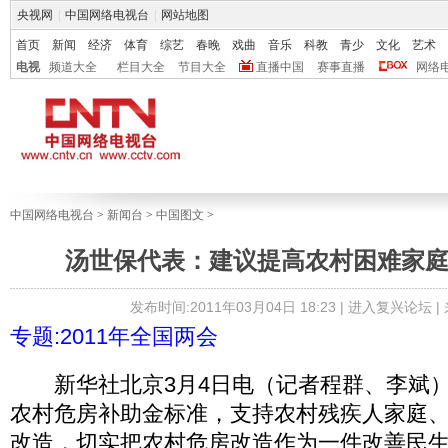
央视网
|
中国网络电视台
|
网站地图
首页
新闻
经济
体育
综艺
春晚
戏曲
音乐
科教
青少
文化
艺术
电视
频道大全
栏目大全
节目大全
直播中国
赛事直播
网络
中国网络电视台
>
新闻台
>
中国图文
>
汤世保代表：建议提高农村困难家
发布时间:2011年03月04日 18:23 |
进入复兴论坛
|
专题:2011年全国两会
新华社北京3月4日电（记者程群、李斌）
农村危房补助金标准，支持农村残疾人家庭
改造，切实把农村危房改造作为一件改善民