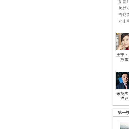
新疆
悠然
专访
小山
王宁：
故事
宋英杰
描述
第一