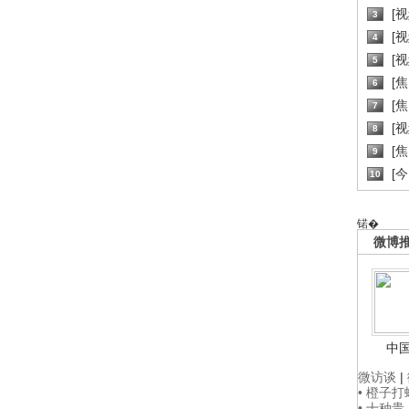
[
3
[
4
[
5
[
6
[焦
7
[
8
[
9
[
10
锘�
微博
中
微访谈
|
• 橙子
• 十种