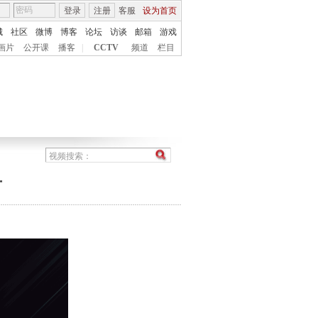
登录
注册
客服
设为首页
城
社区
微博
博客
论坛
访谈
邮箱
游戏
画片
公开课
播客
|
CCTV
频道
栏目
对