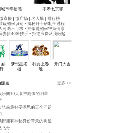
国城市幸福感
不孝七宗罪
微直播
|
微广场
|
名人墙
|
排行榜
打蜡该如何识别
• 揭秘歼十研制全过程
贵人可遇不可求
• 抽烟是如何毁掉健康
为病妻搭40米扶手
• 拒绝浪费从我做起
国·
梦想星搭
我要上春
开门大吉
行
档
晚
劲爆点
更多 >>
娱乐圈10大衰神附体的明星
学
出轨前最好要深思的三个问题
和
领衔拥有神秘身份背景的明星
飞飞哥