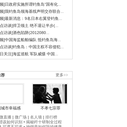
视频]日政府实施所谓钓鱼岛“国有化...
视频]我钓鱼岛领海基线声明交存联合...
视频]最新消息：9名日本右翼登钓鱼...
焦点访谈]捍卫领土 绝不退让半步(...
点访谈]酒色陷阱(2012080...
视频]中国海监船舶编队 抵钓鱼岛海...
焦点访谈]钓鱼岛：中国主权不容侵犯...
今日关注]海监巡航 军队威慑 中国...
推荐
更多>>
国城市幸福感
不孝七宗罪
微直播
|
微广场
|
名人墙
|
排行榜
打蜡该如何识别
• 揭秘歼十研制全过程
贵人可遇不可求
• 抽烟是如何毁掉健康