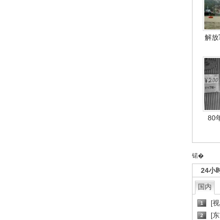
解放
80
锘�
24小
国内
[
1
[
2