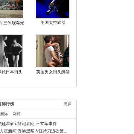
美国太空武器
军三体舰曝光
年代日本街头
英国男女街头醉酒
时排行榜
更多
国际
网评
视频]温家宝答记者问·王立军事件
东方夜新闻]香港黑帮内讧持刀追砍警...