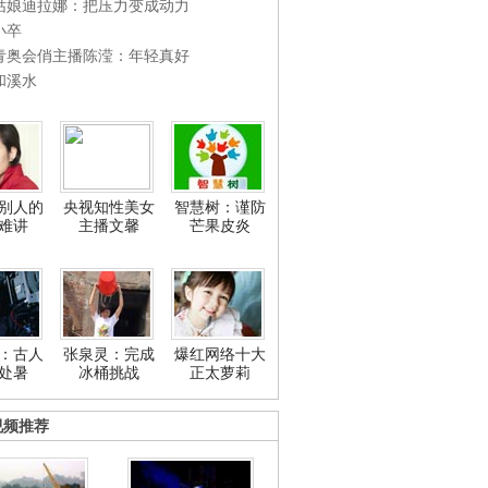
姑娘迪拉娜：把压力变成动力
小卒
青奥会俏主播陈滢：年轻真好
和溪水
别人的
央视知性美女
智慧树：谨防
难讲
主播文馨
芒果皮炎
：古人
张泉灵：完成
爆红网络十大
处暑
冰桶挑战
正太萝莉
视频推荐