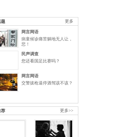
话题
更多
网言网语
病童候诊痛苦躺地无人让，
悲！
民声调查
您还看国足比赛吗？
网言网语
交警拔枪逼停酒驾该不该？
推荐
更多>>