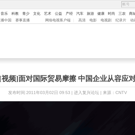
音乐
科教
青少
文化
艺术
公益
产经
汽车
旅游
健康
时尚
三农
商
直播中国
赛事直播
网络电视客户端
|
高清
电影
电视剧
纪录片
动
[视频]面对国际贸易摩擦 中国企业从容应
发布时间:2011年03月02日 09:53 |
进入复兴论坛
| 来源：CNTV