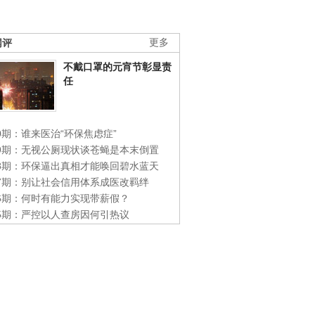
网评
更多
不戴口罩的元宵节彰显责
任
0期：谁来医治“环保焦虑症”
49期：无视公厕现状谈苍蝇是本末倒置
48期：环保逼出真相才能唤回碧水蓝天
47期：别让社会信用体系成医改羁绊
46期：何时有能力实现带薪假？
45期：严控以人查房因何引热议