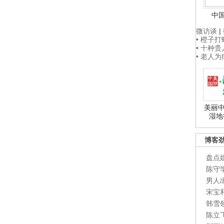
中
微访谈
|
• 橙子
• 十种
• 老人
美丽中
湿地
博客
盘点
陈守
男人
宋宝
韩雪
陈立