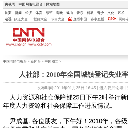
央视网
|
中国网络电视台
|
网站地图
首页
新闻
经济
体育
综艺
春晚
戏曲
音乐
科教
青少
文化
艺术
电视
频道大全
栏目大全
节目大全
直播中国
赛事直播
网络
中国网络电视台
>
新闻台
>
中国图文
>
人社部：2010年全国城镇登记失业率为
发布时间:2011年01月25日 16:45 |
进入复兴论坛
|
人力资源和社会保障部25日下午2时举行新闻
年度人力资源和社会保障工作进展情况。
尹成基: 各位朋友，下午好！2010年，各