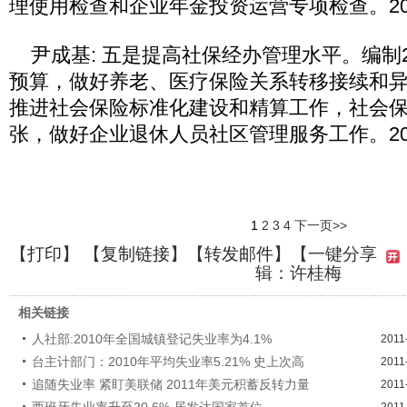
理使用检查和企业年金投资运营专项检查。2011-01
尹成基: 五是提高社保经办管理水平。编制2
预算，做好养老、医疗保险关系转移接续和
推进社会保险标准化建设和精算工作，社会保障
张，做好企业退休人员社区管理服务工作。2011-01
1
2
3
4
下一页>>
【
打印
】 【
复制链接
】【
转发邮件
】
【一键分享
辑：许桂梅
相关链接
人社部:2010年全国城镇登记失业率为4.1%
2011
台主计部门：2010年平均失业率5.21% 史上次高
2011
追随失业率 紧盯美联储 2011年美元积蓄反转力量
2011
西班牙失业率升至20.6% 居发达国家首位
2011