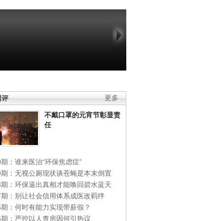
网评
更多
不戴口罩的元宵节彰显责
任
0期：谁来医治“环保焦虑症”
49期：无视公厕现状谈苍蝇是本末倒置
48期：环保逼出真相才能唤回碧水蓝天
47期：别让社会信用体系成医改羁绊
46期：何时有能力实现带薪假？
45期：严控以人查房因何引热议