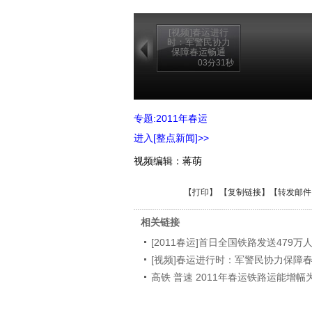
[视频]春运进行
时：军警民协力
保障春运畅通
03分31秒
专题:2011年春运
进入[整点新闻]>>
视频编辑：蒋萌
【
打印
】 【
复制链接
】【
转发邮件
相关链接
[2011春运]首日全国铁路发送479万人
[视频]春运进行时：军警民协力保障
高铁 普速 2011年春运铁路运能增