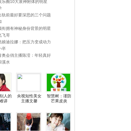
娱乐圈10大衰神附体的明星
学
出轨前最好要深思的三个问题
和
领衔拥有神秘身份背景的明星
飞飞哥
姑娘迪拉娜：把压力变成动力
小卒
青奥会俏主播陈滢：年轻真好
和溪水
别人的
央视知性美女
智慧树：谨防
难讲
主播文馨
芒果皮炎