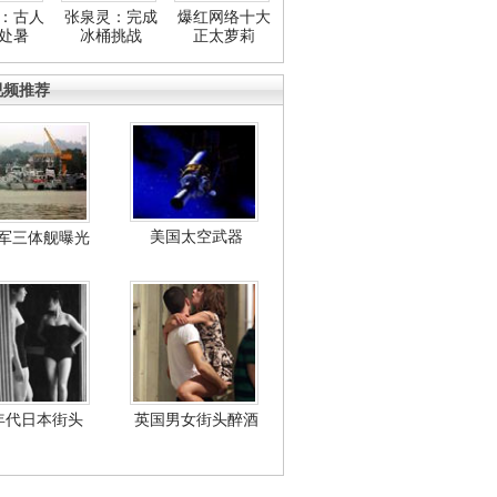
：古人
张泉灵：完成
爆红网络十大
处暑
冰桶挑战
正太萝莉
视频推荐
美国太空武器
军三体舰曝光
年代日本街头
英国男女街头醉酒