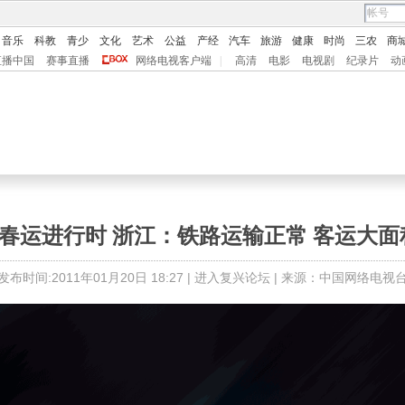
音乐
科教
青少
文化
艺术
公益
产经
汽车
旅游
健康
时尚
三农
商
直播中国
赛事直播
网络电视客户端
|
高清
电影
电视剧
纪录片
动
]春运进行时 浙江：铁路运输正常 客运大
发布时间:2011年01月20日 18:27 |
进入复兴论坛
| 来源：中国网络电视