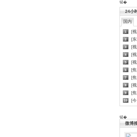
锘�
24小
国内
[
1
[
2
[
3
[
4
[
5
[
6
[焦
7
[
8
[
9
[
10
锘�
微博