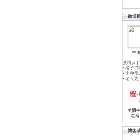
微博
中
微访谈
|
• 橙子
• 十种
• 老人
美丽中
湿地
博客