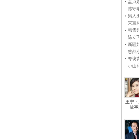
盘点
陈守
男人
宋宝
韩雪
陈立
新疆
悠然
专访
小山
王宁：
故事