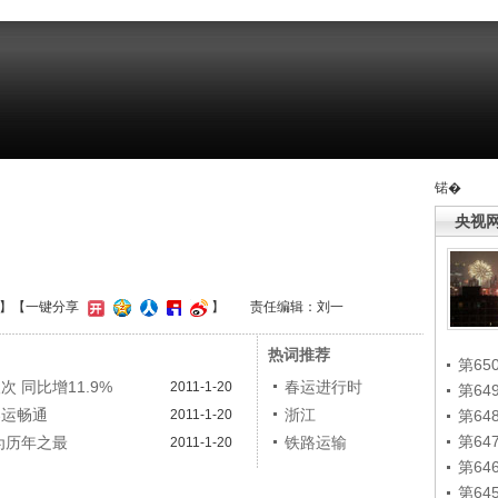
锘�
央视
】
【一键分享
】
责任编辑：刘一
热词推荐
第65
次 同比增11.9%
春运进行时
2011-1-20
第6
春运畅通
浙江
2011-1-20
第6
第6
幅为历年之最
铁路运输
2011-1-20
第6
第6