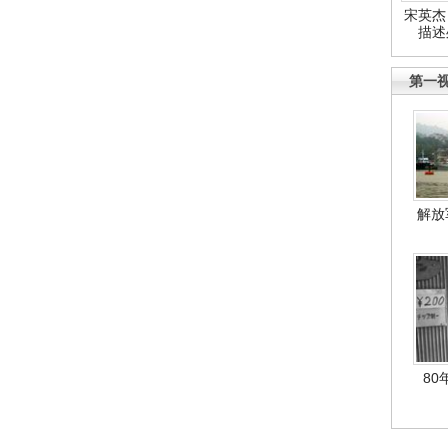
宋英杰
描述
第一
解放
80