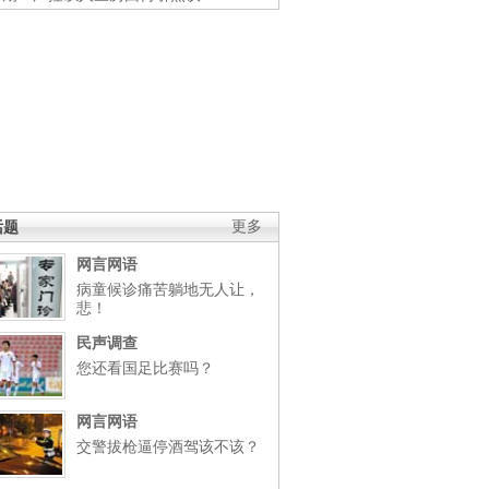
话题
更多
网言网语
病童候诊痛苦躺地无人让，
悲！
民声调查
您还看国足比赛吗？
网言网语
交警拔枪逼停酒驾该不该？