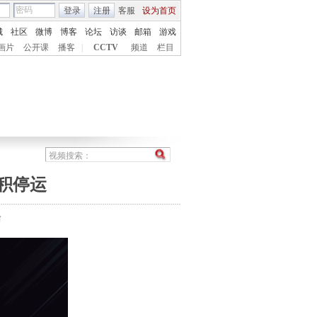
登录
注册
客服
设为首页
城
社区
微博
博客
论坛
访谈
邮箱
游戏
画片
公开课
播客
|
CCTV
频道
栏目
面积停运
台