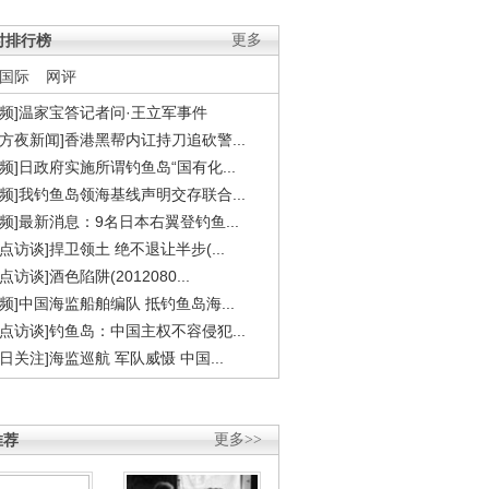
时排行榜
更多
国际
网评
视频]温家宝答记者问·王立军事件
东方夜新闻]香港黑帮内讧持刀追砍警...
视频]日政府实施所谓钓鱼岛“国有化...
视频]我钓鱼岛领海基线声明交存联合...
视频]最新消息：9名日本右翼登钓鱼...
焦点访谈]捍卫领土 绝不退让半步(...
点访谈]酒色陷阱(2012080...
视频]中国海监船舶编队 抵钓鱼岛海...
焦点访谈]钓鱼岛：中国主权不容侵犯...
今日关注]海监巡航 军队威慑 中国...
推荐
更多>>