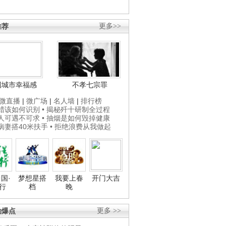
推荐
更多>>
国城市幸福感
不孝七宗罪
微直播
|
微广场
|
名人墙
|
排行榜
打蜡该如何识别
• 揭秘歼十研制全过程
贵人可遇不可求
• 抽烟是如何毁掉健康
为病妻搭40米扶手
• 拒绝浪费从我做起
国·
梦想星搭
我要上春
开门大吉
行
档
晚
劲爆点
更多 >>