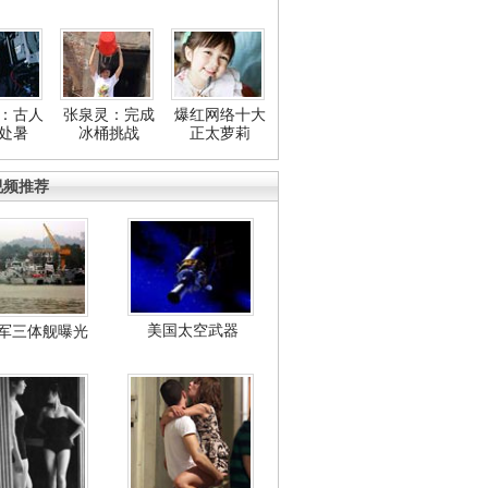
：古人
张泉灵：完成
爆红网络十大
处暑
冰桶挑战
正太萝莉
视频推荐
美国太空武器
军三体舰曝光