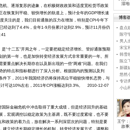
湿地
出危机、逐渐复苏的迹象，在积极财政政策和适度宽松货币政策
正在恢复到平稳、较快增长的轨道上，预计全年的GDP增长速
博客
高度关注的是，我们目前通胀的压力在增加，特别是CPI今年下
经达到了4.4%，全年1-9月份累计达到2.9%，预计11月份仍
盘点
陈守
:41
男人
宋宝
，是“十二五”开局之年，一定要把稳定经济增长、管好通胀预期
韩雪
”规划的第一年，也是加快转变经济发展方式非常重要的一年。所
陈立
需要重点解决长期存在以及新出现的一些“两难”问题。在我们
新疆
势的特点和指标都进行了深入分析。根据国内的预测以及判
悠然
条件下，2011年我国经济仍将保持高位平稳较快增长态势，与
专访
达10%左右，2011年CPI涨幅达到3.3%。 2010-12-07
小山
对国际金融危机中冲击取得了重大成绩，但是经济回升的基础
展，宏观调控以稳定政策为主基调，既不要过度紧缩，也不要
王宁：
重点和政策的着力点，放在解决一系列深层次的问题，特别是要
故事
，建立经济长期稳定增长的机制，转变经济发展方式，调整和