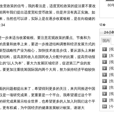
80
改变政策的信号，我的看法是，适度宽松政策的提法要不要改
前两年我们提出适度宽松货币政策，但是并没有真正实施。如
来，当然也可以讲，实际上是在逐步收紧银根，是在向稳健的
:34
锘�
24小
进一步来适当收紧银根。要注意宏观政策的重点、节奏和力
国内
的质量和效率上来，要进一步推进结构调整和经济发展方式的
[
1
新型战略性产业为核心，加快技术改造步伐，要从源头上来解
[
2
配结构，提高居民收入在国民收入分配中的比重，提高劳动报
[
3
上的“以人为本”，要大力发展区域经济，促进第三产业的发
[
4
，要更加注重统筹国际国内两个大局，努力保持经济平稳较快
[
5
[
6
[焦
7
上面的问题都提出来了，希望得到更多的关注，来共同推进中国
[
8
仅是一项研究成果，更重要是一个平台。我希望通过这个平
[
9
的研究成果展示给全世界，也希望更多的人加入到我们这个平
[
10
，更有权威，为中国经济的健康发展献计献策。谢谢大