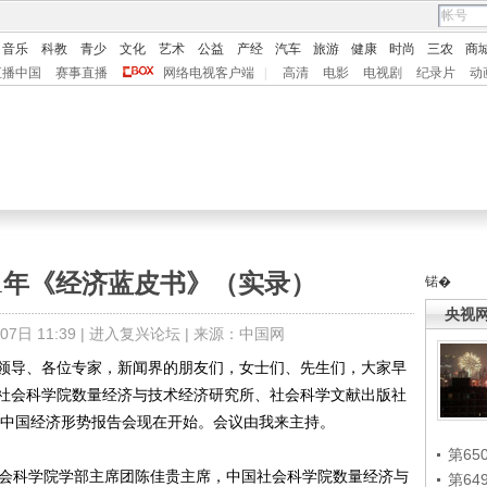
音乐
科教
青少
文化
艺术
公益
产经
汽车
旅游
健康
时尚
三农
商
直播中国
赛事直播
网络电视客户端
|
高清
电影
电视剧
纪录片
动
11年《经济蓝皮书》（实录）
锘�
央视
日 11:39 |
进入复兴论坛
| 来源：中国网
位领导、各位专家，新闻界的朋友们，女士们、先生们，大家早
社会科学院数量经济与技术经济研究所、社会科学文献出版社
暨中国经济形势报告会现在开始。会议由我来主持。
第65
会科学院学部主席团陈佳贵主席，中国社会科学院数量经济与
第6