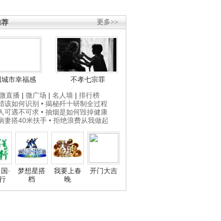
推荐
更多>>
国城市幸福感
不孝七宗罪
微直播
|
微广场
|
名人墙
|
排行榜
打蜡该如何识别
• 揭秘歼十研制全过程
贵人可遇不可求
• 抽烟是如何毁掉健康
为病妻搭40米扶手
• 拒绝浪费从我做起
国·
梦想星搭
我要上春
开门大吉
行
档
晚