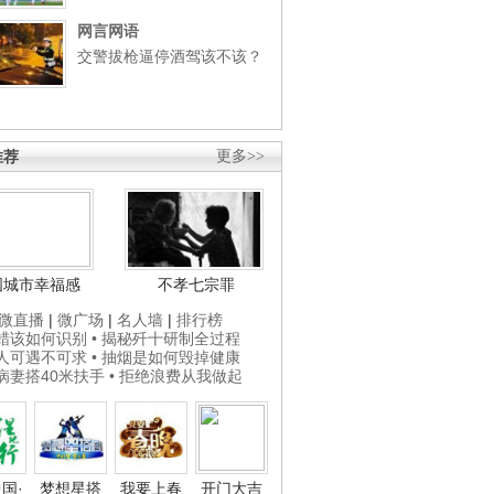
网言网语
交警拔枪逼停酒驾该不该？
推荐
更多>>
国城市幸福感
不孝七宗罪
微直播
|
微广场
|
名人墙
|
排行榜
打蜡该如何识别
• 揭秘歼十研制全过程
贵人可遇不可求
• 抽烟是如何毁掉健康
为病妻搭40米扶手
• 拒绝浪费从我做起
国·
梦想星搭
我要上春
开门大吉