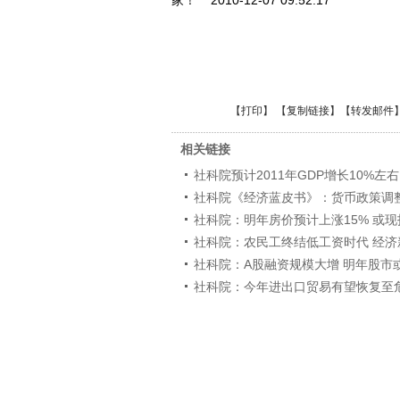
家！ 2010-12-07 09:52:17
【
打印
】 【
复制链接
】【
转发邮件
相关链接
社科院预计2011年GDP增长10%左右 C
社科院《经济蓝皮书》：货币政策调
社科院：明年房价预计上涨15% 或
社科院：农民工终结低工资时代 经济
社科院：A股融资规模大增 明年股市
社科院：今年进出口贸易有望恢复至