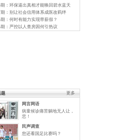
48期：环保逼出真相才能唤回碧水蓝天
47期：别让社会信用体系成医改羁绊
46期：何时有能力实现带薪假？
45期：严控以人查房因何引热议
话题
更多
网言网语
病童候诊痛苦躺地无人让，
悲！
民声调查
您还看国足比赛吗？