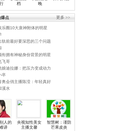
行
档
晚
劲爆点
更多 >>
娱乐圈10大衰神附体的明星
学
出轨前最好要深思的三个问题
和
领衔拥有神秘身份背景的明星
飞飞哥
姑娘迪拉娜：把压力变成动力
小卒
青奥会俏主播陈滢：年轻真好
和溪水
别人的
央视知性美女
智慧树：谨防
难讲
主播文馨
芒果皮炎