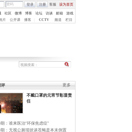
登录
注册
客服
设为首页
城
社区
微博
博客
论坛
访谈
邮箱
游戏
画片
公开课
播客
|
CCTV
频道
栏目
网评
更多
不戴口罩的元宵节彰显责
任
0期：谁来医治“环保焦虑症”
49期：无视公厕现状谈苍蝇是本末倒置