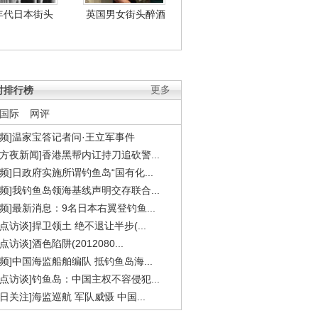
年代日本街头
英国男女街头醉酒
时排行榜
更多
国际
网评
视频]温家宝答记者问·王立军事件
东方夜新闻]香港黑帮内讧持刀追砍警...
视频]日政府实施所谓钓鱼岛“国有化...
视频]我钓鱼岛领海基线声明交存联合...
视频]最新消息：9名日本右翼登钓鱼...
焦点访谈]捍卫领土 绝不退让半步(...
点访谈]酒色陷阱(2012080...
视频]中国海监船舶编队 抵钓鱼岛海...
焦点访谈]钓鱼岛：中国主权不容侵犯...
今日关注]海监巡航 军队威慑 中国...