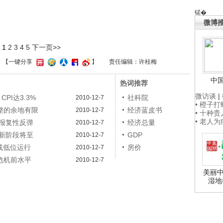
锘�
微博
1
2
3
4
5
下一页>>
】
【一键分享
】
责任编辑：许桂梅
中
热词推荐
微访谈
|
PI达3.3%
社科院
2010-12-7
• 橙子
整的余地有限
经济蓝皮书
2010-12-7
• 十种
• 老人
现报复性反弹
经济总量
2010-12-7
新阶段将至
GDP
2010-12-7
或低位运行
房价
2010-12-7
危机前水平
2010-12-7
美丽中
湿地