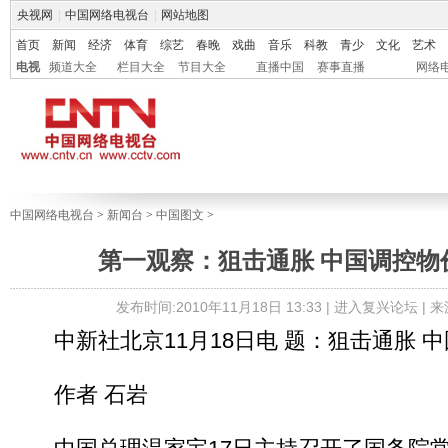
央视网
|
中国网络电视台
|
网站地图
首页
新闻
经济
体育
综艺
春晚
戏曲
音乐
科教
青少
文化
艺术
电视
频道大全
栏目大全
节目大全
直播中国
赛事直播
网络
中国网络电视台
>
新闻台
>
中国图文
>
第一观察：狙击通胀 中国调控物
发布时间:2010年11月18日 13:33 |
进入复兴论坛
| 
中新社北京11月18日电 题：狙击通胀 
作者 石岩