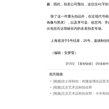
觑，因此，拍卖公司预估，这仅仅41字
除了这一件重头拍品外，在近现代书画部
画像与黑虎》，以及李可染、徐悲鸿、齐
出包括百达翡丽在内的名表拍卖专场。
上海巡演于5号结束，20号，嘉德秋拍
（编辑：安梦莹）
【
打印
】 【
复制链接
】【
转发邮件
相关链接
[视频]佳士得秋拍：乾隆玻璃珍品受
[视频]北京艺术品秋拍在即
[视频]北京艺术品秋拍在即：今年秋