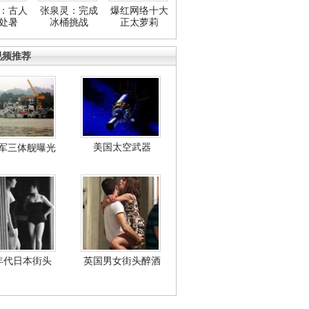
：古人
张泉灵：完成
爆红网络十大
处暑
冰桶挑战
正太萝莉
视频推荐
美国太空武器
军三体舰曝光
年代日本街头
英国男女街头醉酒