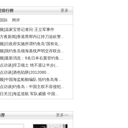
时排行榜
更多
国际
网评
视频]温家宝答记者问·王立军事件
东方夜新闻]香港黑帮内讧持刀追砍警...
视频]日政府实施所谓钓鱼岛“国有化...
视频]我钓鱼岛领海基线声明交存联合...
视频]最新消息：9名日本右翼登钓鱼...
焦点访谈]捍卫领土 绝不退让半步(...
点访谈]酒色陷阱(2012080...
视频]中国海监船舶编队 抵钓鱼岛海...
焦点访谈]钓鱼岛：中国主权不容侵犯...
今日关注]海监巡航 军队威慑 中国...
推荐
更多>>