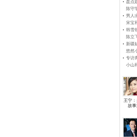
盘点
陈守
男人
宋宝
韩雪
陈立
新疆
悠然
专访
小山
王宁：
故事