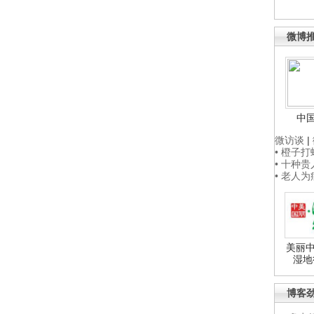
微博
中
微访谈
|
• 橙子
• 十种
• 老人
美丽中
湿地
博客