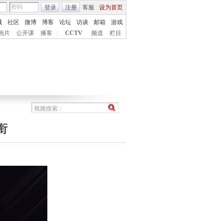
登录
注册
客服
设为首页
城
社区
微博
博客
论坛
访谈
邮箱
游戏
画片
公开课
播客
|
CCTV
频道
栏目
衔