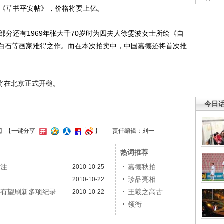
的《草书平安帖》，价格将要上亿。
分还有1969年张大千70岁时为四夫人徐雯波女士所绘《自
白石等画家难得之作。而在本次拍卖中，中国嘉德还将首次推
将在北京正式开槌。
今日
】
【一键分享
】
责任编辑：刘一
热词推荐
关注
嘉德秋拍
2010-10-25
珍品亮相
2010-10-22
拍有望刷新多项纪录
王羲之高古
2010-10-22
领衔