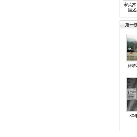
宋英杰
描述
第一
解放
80