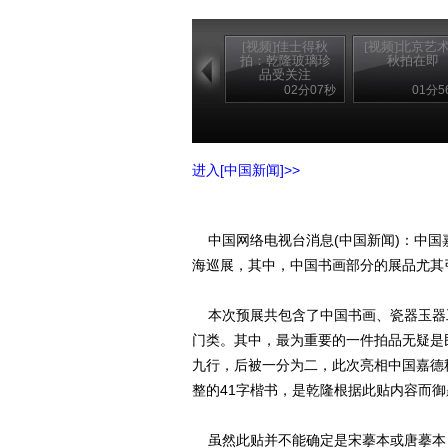
[视频]佳士得秋
[视频]北京艺
拍：乾隆玻璃珍
秋拍在即
品受关注
02分07秒
01分5
进入[中国新闻]>>
中国网络电视台消息(中国新闻)：中国嘉
海巡展，其中，中国书画部分的展品尤
本次预展共包含了中国书画、瓷器玉器
门类。其中，最为重要的一件拍品无疑是
九行，后被一分为二，此次亮相中国嘉德
整的41字楷书，是乾隆根据此贴内容而
虽然此贴并不能确定是宋摹本或唐摹本