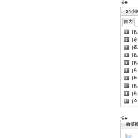
锘�
24小
国内
[
1
[
2
[
3
[
4
[
5
[
6
[焦
7
[
8
[
9
[
10
锘�
微博