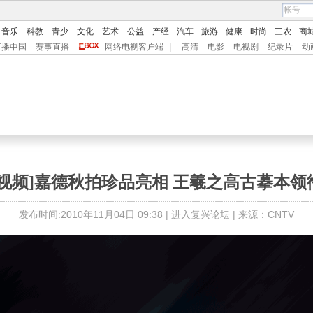
音乐
科教
青少
文化
艺术
公益
产经
汽车
旅游
健康
时尚
三农
商
直播中国
赛事直播
网络电视客户端
|
高清
电影
电视剧
纪录片
动
[视频]嘉德秋拍珍品亮相 王羲之高古摹本领
发布时间:2010年11月04日 09:38 |
进入复兴论坛
| 来源：CNTV