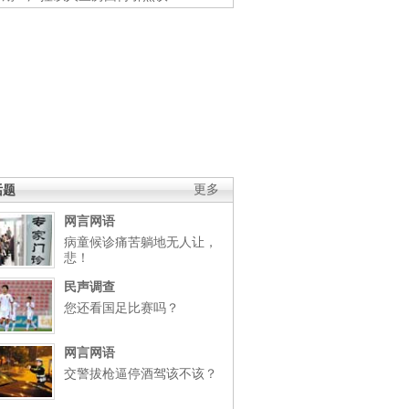
话题
更多
网言网语
病童候诊痛苦躺地无人让，
悲！
民声调查
您还看国足比赛吗？
网言网语
交警拔枪逼停酒驾该不该？