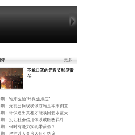
网评
更多
不戴口罩的元宵节彰显责
任
0期：谁来医治“环保焦虑症”
49期：无视公厕现状谈苍蝇是本末倒置
48期：环保逼出真相才能唤回碧水蓝天
47期：别让社会信用体系成医改羁绊
46期：何时有能力实现带薪假？
45期：严控以人查房因何引热议