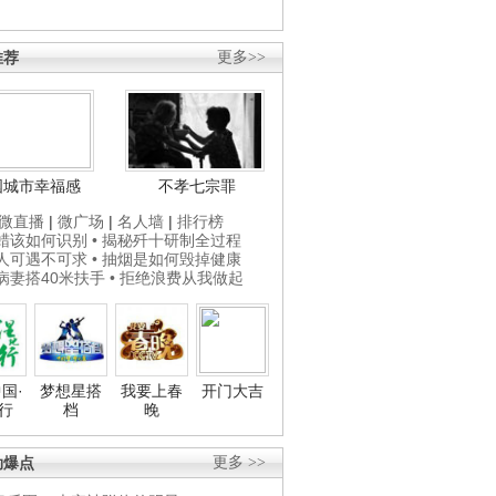
推荐
更多>>
国城市幸福感
不孝七宗罪
微直播
|
微广场
|
名人墙
|
排行榜
打蜡该如何识别
• 揭秘歼十研制全过程
贵人可遇不可求
• 抽烟是如何毁掉健康
为病妻搭40米扶手
• 拒绝浪费从我做起
国·
梦想星搭
我要上春
开门大吉
行
档
晚
劲爆点
更多 >>