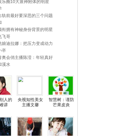
娱乐圈10大衰神附体的明星
学
出轨前最好要深思的三个问题
和
领衔拥有神秘身份背景的明星
飞飞哥
姑娘迪拉娜：把压力变成动力
小卒
青奥会俏主播陈滢：年轻真好
和溪水
别人的
央视知性美女
智慧树：谨防
难讲
主播文馨
芒果皮炎