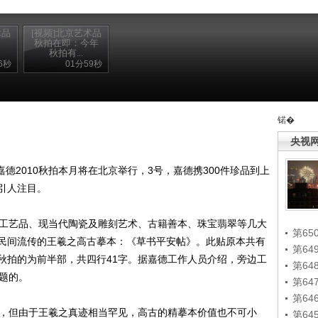
术品
[视频]北京艺术品
秋拍在即：今年
秋拍有...
6秒
01分59秒
锘�
央视
德2010秋拍本月将在北京举行，3号，嘉德携300件珍品到上
其引人注目。
工艺品、现当代陶瓷及雕刻艺术、古籍善本、珠宝翡翠等几大
第65
民间流传的王羲之高古摹本：《草书平安帖》。此贴原本共有
第6
秋拍的为前半部，共四行41字。据嘉德工作人员介绍，旁边工
第6
御题的。
第6
第6
，但由于王羲之真迹相当罕见，高古的精摹本价值也不可小
第6