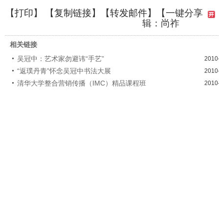
【
打印
】 【
复制链接
】【
转发邮件
】
【一键分享
辑：尚祚
相关链接
吴冠中：艺术家勿避讳“手艺”
2010
“返璞丹青”怀念吴冠中书法大展
2010
清华大学整合营销传播（IMC）精品课程班
2010