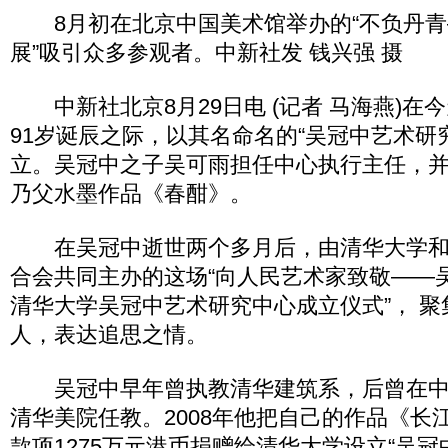
8月初在北京中国美术馆举办的“不负丹青
展”吸引众多参观者。中新社发 钱兴强 摄
中新社北京8月29日电 (记者 马海燕)在
91岁诞辰之际，以其名命名的“吴冠中艺术研
立。吴冠中之子吴可雨担任中心执行主任，
乃父水墨作品《春酣》。
在吴冠中逝世两个多月后，由清华大学和
合会共同主办的这场“向人民艺术家致敬——
清华大学吴冠中艺术研究中心成立仪式”， 聚
人，表达追思之情。
吴冠中早年曾执教清华建筑系，后曾在中
清华美院任教。2008年他把自己的作品《长
款项1275万元港币捐赠给清华大学设立“吴