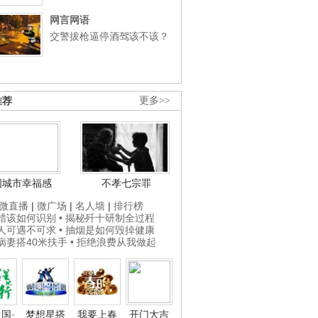
网言网语
交警拔枪逼停酒驾该不该？
推荐
更多>>
国城市幸福感
不孝七宗罪
微直播
|
微广场
|
名人墙
|
排行榜
打蜡该如何识别
• 揭秘歼十研制全过程
贵人可遇不可求
• 抽烟是如何毁掉健康
为病妻搭40米扶手
• 拒绝浪费从我做起
国·
梦想星搭
我要上春
开门大吉