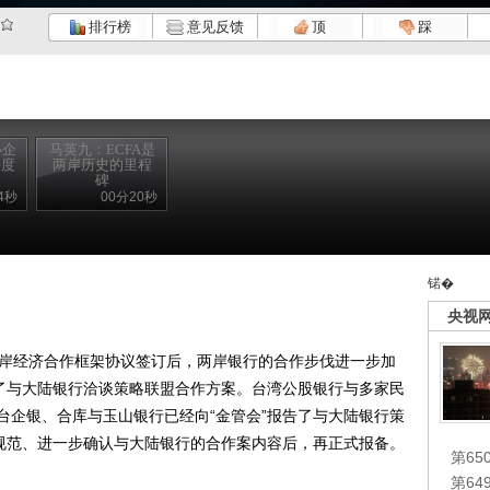
排行榜
意见反馈
顶
踩
小企
马英九：ECFA是
持度
两岸历史的里程
碑
4秒
00分20秒
锘�
央视
岸经济合作框架协议签订后，两岸银行的合作步伐进一步加
告了与大陆银行洽谈策略联盟合作方案。台湾公股银行与多家民
台企银、合库与玉山银行已经向“金管会”报告了与大陆银行策
关规范、进一步确认与大陆银行的合作案内容后，再正式报备。
第65
第6