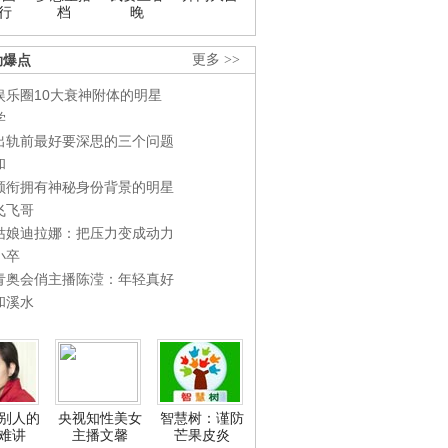
行
档
晚
劲爆点
更多 >>
娱乐圈10大衰神附体的明星
学
出轨前最好要深思的三个问题
和
领衔拥有神秘身份背景的明星
飞飞哥
姑娘迪拉娜：把压力变成动力
小卒
青奥会俏主播陈滢：年轻真好
和溪水
别人的
央视知性美女
智慧树：谨防
难讲
主播文馨
芒果皮炎