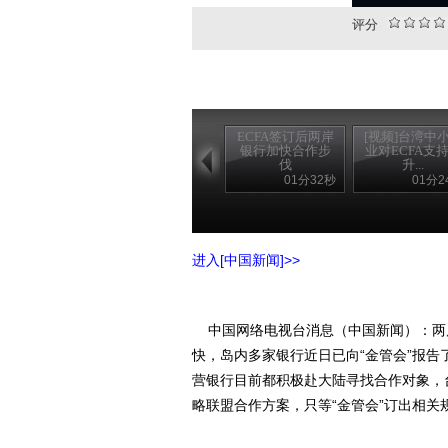
评分
ECFA签订后两岸
[视频]台湾中
银行加快合作步
业对ECFA支
伐
升...
01分32秒
01分2
进入[中国新闻]>>
中国网络电视台消息（中国新闻）：两
快，岛内多家银行近日已向“金管会”报
营银行目前都积极赴大陆寻找合作对象，
略联盟合作方案，只等“金管会”订出相