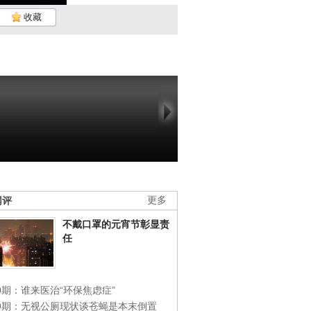
收藏
网评
更多
不戴口罩的元宵节彰显责
任
0期：谁来医治“环保焦虑症”
49期：无视公厕现状谈苍蝇是本末倒置