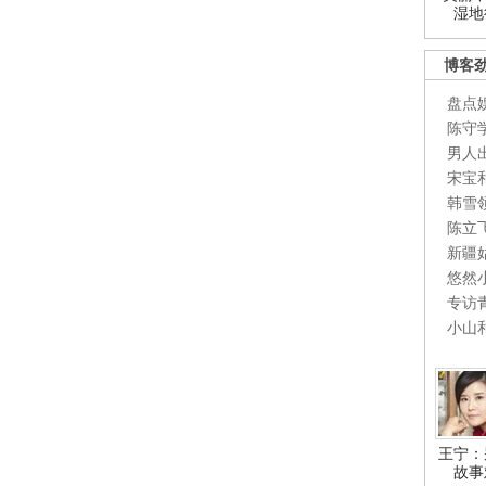
湿地
博客
盘点
陈守
男人
宋宝
韩雪
陈立
新疆
悠然
专访
小山
王宁：
故事