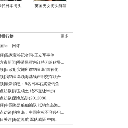
年代日本街头
英国男女街头醉酒
时排行榜
更多
国际
网评
视频]温家宝答记者问·王立军事件
东方夜新闻]香港黑帮内讧持刀追砍警...
视频]日政府实施所谓钓鱼岛“国有化...
视频]我钓鱼岛领海基线声明交存联合...
视频]最新消息：9名日本右翼登钓鱼...
焦点访谈]捍卫领土 绝不退让半步(...
点访谈]酒色陷阱(2012080...
视频]中国海监船舶编队 抵钓鱼岛海...
焦点访谈]钓鱼岛：中国主权不容侵犯...
今日关注]海监巡航 军队威慑 中国...