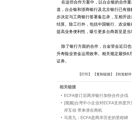
在这些合作方案中，以台企银的合作案
道，台企银和浙商银行及北京银行已有接
步决定与工商银行签署备忘录，互相开设
结算。除工行外，包括中国银行、农业银
提高业务便利性，吸引更多台商甚至是当
除了银行方面的合作，台金管会近日也
升寿险业资金运用效率。相关规定最快8
证券。
【
打印
】 【
复制链接
】【
转发邮件
相关链接
ECFA签订后两岸银行加快合作步伐
[视频]台湾中小企业对ECFA支持度升至
岸互动 带来潜在商机
马英九：ECFA是两岸历史的里程碑