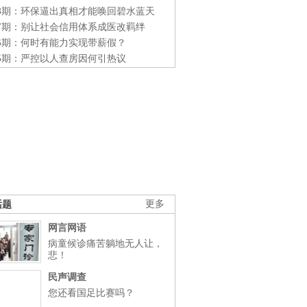
48期：环保逼出真相才能唤回碧水蓝天
47期：别让社会信用体系成医改羁绊
46期：何时有能力实现带薪假？
45期：严控以人查房因何引热议
话题
更多
网言网语
病童候诊痛苦躺地无人让，
悲！
民声调查
您还看国足比赛吗？