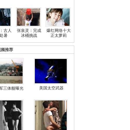
：古人
张泉灵：完成
爆红网络十大
处暑
冰桶挑战
正太萝莉
视频推荐
美国太空武器
军三体舰曝光