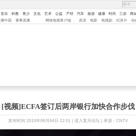
音乐
科教
青少
文化
艺术
公益
产经
汽车
旅游
健康
时尚
三农
商
直播中国
赛事直播
网络电视客户端
|
高清
电影
电视剧
纪录片
动
[视频]ECFA签订后两岸银行加快合作步伐
发布时间:2010年08月04日 22:01 |
进入复兴论坛
| 来源：CNTV