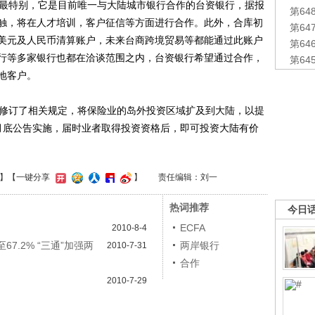
最特别，它是目前唯一与大陆城市银行合作的台资银行，据报
第6
触，将在人才培训，客户征信等方面进行合作。此外，合库初
第6
美元及人民币清算账户，未来台商跨境贸易等都能通过此账户
第6
行等多家银行也都在洽谈范围之内，台资银行希望通过合作，
第6
地客户。
修订了相关规定，将保险业的岛外投资区域扩及到大陆，以提
月底公告实施，届时业者取得投资资格后，即可投资大陆有价
】
【一键分享
】
责任编辑：刘一
热词推荐
今日
ECFA
2010-8-4
67.2% “三通”加强两
两岸银行
2010-7-31
合作
2010-7-29