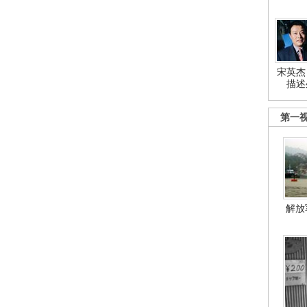
宋英杰
描述
第一
解放