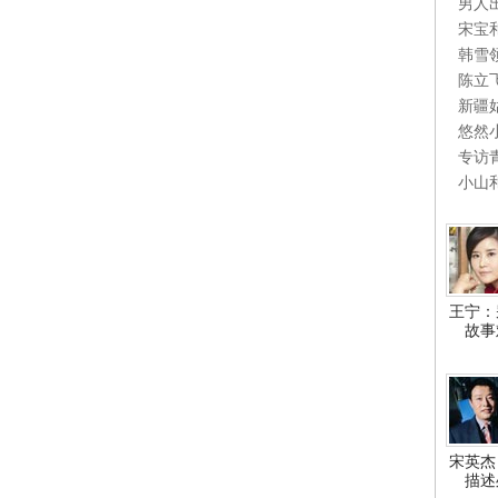
男人
宋宝
韩雪
陈立
新疆
悠然
专访
小山
王宁：
故事
宋英杰
描述