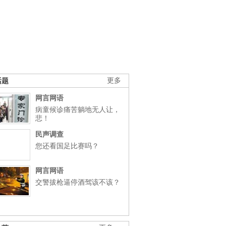
话题
更多
网言网语
病童候诊痛苦躺地无人让，
悲！
民声调查
您还看国足比赛吗？
网言网语
交警拔枪逼停酒驾该不该？