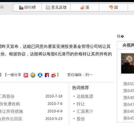
排行榜
意见反馈
顶
踩
锘�
央视
团昨天宣布，达能已同意向赛富亚洲投资基金管理公司转让其
的股份。根据协议，达能将以每股6元港币的价格转让其所持有的
】
【一键分享
】
责任编辑：刘一
第65
热词推荐
第6
工商股份
达能集团
2010-7-18
第6
份免遭收购
转让
2010-7-6
第6
转让所得措施
汇源果汁
第6
2010-6-9
第6
政府作出回应
股份
2010-5-23