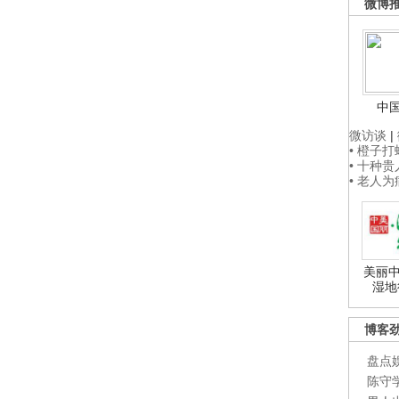
微博
中
微访谈
|
• 橙子
• 十种
• 老人
美丽中
湿地
博客
盘点
陈守