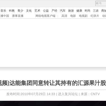
音乐
科教
青少
文化
艺术
公益
产经
汽车
旅游
健康
时尚
三农
商
直播中国
赛事直播
网络电视客户端
|
高清
电影
电视剧
纪录片
动
视频]达能集团同意转让其持有的汇源果汁
发布时间:2010年07月29日 14:33 |
进入复兴论坛
| 来源：CNTV