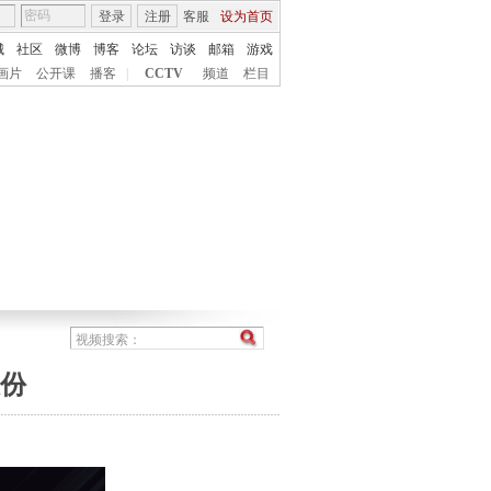
登录
注册
客服
设为首页
城
社区
微博
博客
论坛
访谈
邮箱
游戏
画片
公开课
播客
|
CCTV
频道
栏目
股份