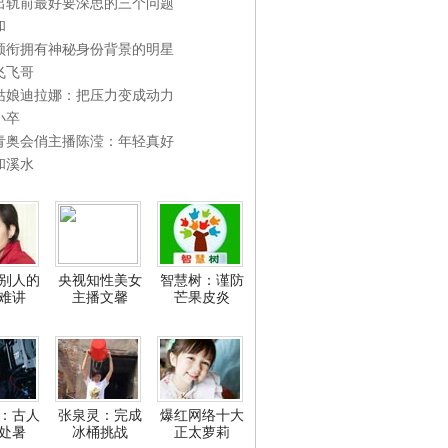
出轨前最好要深思的三个问题
和
领衔拥有神秘身份背景的明星
飞飞哥
姑娘迪拉娜：把压力变成动力
小卒
青奥会俏主播陈滢：年轻真好
和溪水
别人的
央视知性美女
智慧树：谨防
难讲
主播文馨
芒果皮炎
：古人
张泉灵：完成
爆红网络十大
处暑
冰桶挑战
正太萝莉