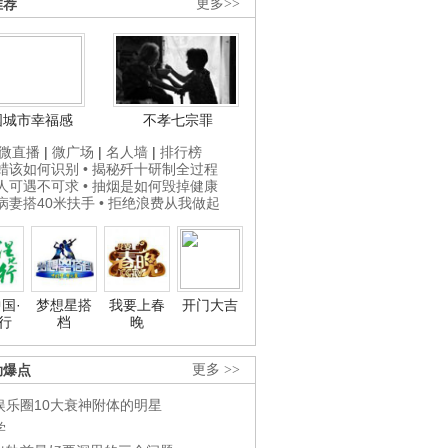
推荐
更多>>
国城市幸福感
不孝七宗罪
微直播
|
微广场
|
名人墙
|
排行榜
打蜡该如何识别
• 揭秘歼十研制全过程
贵人可遇不可求
• 抽烟是如何毁掉健康
为病妻搭40米扶手
• 拒绝浪费从我做起
国·
梦想星搭
我要上春
开门大吉
行
档
晚
劲爆点
更多 >>
娱乐圈10大衰神附体的明星
学