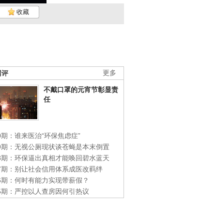
收藏
网评
更多
不戴口罩的元宵节彰显责
任
0期：谁来医治“环保焦虑症”
49期：无视公厕现状谈苍蝇是本末倒置
48期：环保逼出真相才能唤回碧水蓝天
47期：别让社会信用体系成医改羁绊
46期：何时有能力实现带薪假？
45期：严控以人查房因何引热议