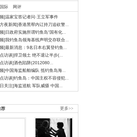
国际
网评
视频]温家宝答记者问·王立军事件
东方夜新闻]香港黑帮内讧持刀追砍警...
视频]日政府实施所谓钓鱼岛“国有化...
视频]我钓鱼岛领海基线声明交存联合...
视频]最新消息：9名日本右翼登钓鱼...
焦点访谈]捍卫领土 绝不退让半步(...
点访谈]酒色陷阱(2012080...
视频]中国海监船舶编队 抵钓鱼岛海...
焦点访谈]钓鱼岛：中国主权不容侵犯...
今日关注]海监巡航 军队威慑 中国...
推荐
更多>>