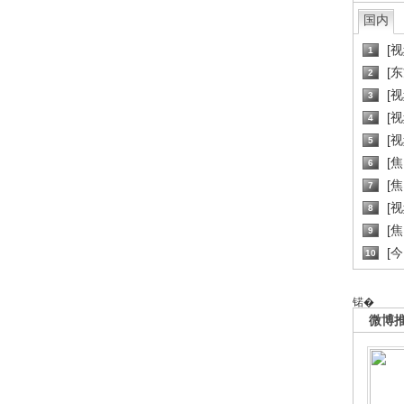
国内
[
1
[
2
[
3
[
4
[
5
[
6
[焦
7
[
8
[
9
[
10
锘�
微博