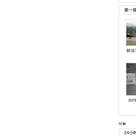
第一
解放
80
锘�
24小