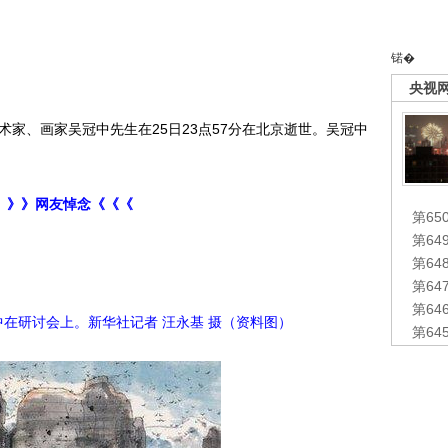
锘�
央视
家、画家吴冠中先生在25日23点57分在北京逝世。吴冠中
》》》网友悼念《《《
第65
第6
第6
第6
第6
冠中在研讨会上。新华社记者 汪永基 摄（资料图）
第6