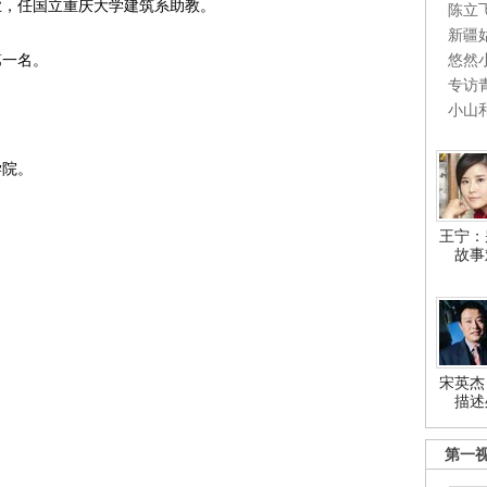
业，任国立重庆大学建筑系助教。
陈立
新疆
第一名。
悠然
专访
小山
学院。
王宁：
故事
宋英杰
描述
第一