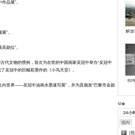
中作品展”。
解放
顾展”。
最高勋位”。
国古代文物的惯例，首次为在世的中国画家吴冠中举办“吴冠中
藏了吴冠中的巨幅彩墨作的《小鸟天堂》。
80
走向世界——吴冠中油画水墨速写展”，并为其颁发“巴黎市金勋
锘�
24小
国内
[
1