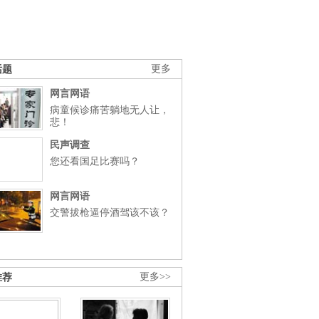
话题
更多
网言网语
病童候诊痛苦躺地无人让，
悲！
民声调查
您还看国足比赛吗？
网言网语
交警拔枪逼停酒驾该不该？
推荐
更多>>