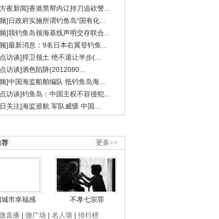
东方夜新闻]香港黑帮内讧持刀追砍警...
视频]日政府实施所谓钓鱼岛“国有化...
视频]我钓鱼岛领海基线声明交存联合...
视频]最新消息：9名日本右翼登钓鱼...
焦点访谈]捍卫领土 绝不退让半步(...
点访谈]酒色陷阱(2012080...
视频]中国海监船舶编队 抵钓鱼岛海...
焦点访谈]钓鱼岛：中国主权不容侵犯...
今日关注]海监巡航 军队威慑 中国...
推荐
更多>>
国城市幸福感
不孝七宗罪
微直播
|
微广场
|
名人墙
|
排行榜