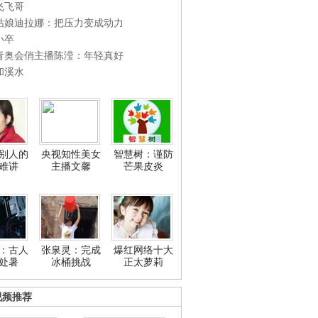
飞飞哥
姑娘迪拉娜：把压力变成动力
小卒
青奥会俏主播陈滢：年轻真好
和溪水
别人的
央视知性美女
智慧树：谨防
难讲
主播文馨
芒果皮炎
：古人
张泉灵：完成
爆红网络十大
处暑
冰桶挑战
正太萝莉
视频推荐