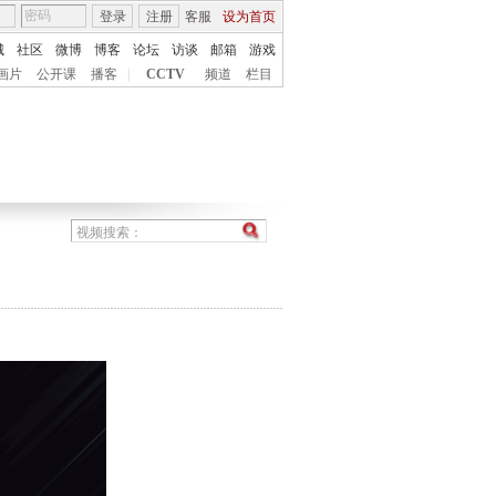
登录
注册
客服
设为首页
城
社区
微博
博客
论坛
访谈
邮箱
游戏
画片
公开课
播客
|
CCTV
频道
栏目