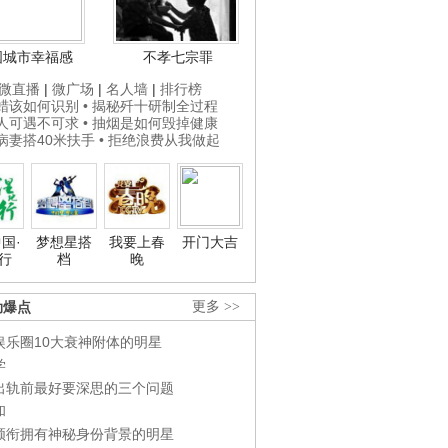
国城市幸福感
不孝七宗罪
微直播
|
微广场
|
名人墙
|
排行榜
打蜡该如何识别
• 揭秘歼十研制全过程
贵人可遇不可求
• 抽烟是如何毁掉健康
为病妻搭40米扶手
• 拒绝浪费从我做起
国·
梦想星搭
我要上春
开门大吉
行
档
晚
劲爆点
更多 >>
娱乐圈10大衰神附体的明星
学
出轨前最好要深思的三个问题
和
领衔拥有神秘身份背景的明星