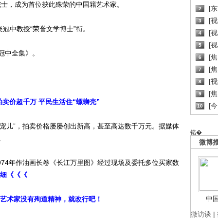
院士，成为首位获此殊荣的中国籍艺术家。
[
2
[
3
吴冠中教授“荣誉文学博士”衔。
[
4
[
5
冠中全集》。
[
6
[焦
7
[
8
[
9
卖价超千万 平民生活住“螺蛳壳”
[
10
宠儿”，拍卖价格屡屡创出新高，甚至高达数千万元。据媒体
锘�
。
微博
974年作油画长卷《长江万里图》经过现场及委托多位买家数
细《《《
中
艺术家没有殉道精神，就改行吧！
微访谈
|