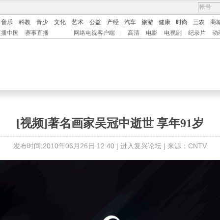
音乐
科教
青少
文化
艺术
公益
产经
汽车
旅游
健康
时尚
三农
商
直播中国
赛事直播
网络电视客户端
|
高清
电影
电视剧
纪录片
动
[视频]著名画家吴冠中逝世 享年91岁
发布时间:2010年06月26日 12:40 |
进入复兴论坛
| 来源：CNTV