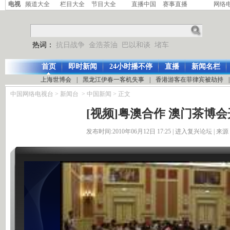
电视
频道大全
栏目大全
节目大全
直播中国
赛事直播
网络
热词：
抗日战争
金浩茶油
巴以和谈
堵车
首页
即时新闻
24小时播不停
直播
新闻名栏
上海世博会
|
黑龙江伊春一客机失事
|
香港游客在菲律宾被劫持
|
中国网络电视台
>
新闻台
>
中国新闻
> 正文
[视频]粤澳合作 澳门茶博
发布时间:2010年06月12日 17:25 |
进入复兴论坛
| 来源：