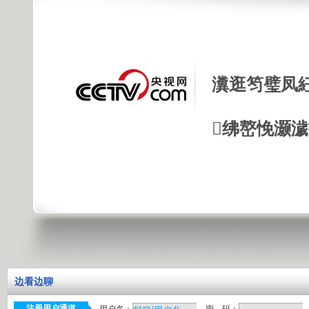
瀵逛笉璧凤
绋嶅悗灏
边看边聊
注册用户通道