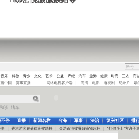
音乐
科教
青少
文化
艺术
公益
产经
汽车
旅游
健康
时尚
三农
商
直播中国
赛事直播
网络电视客户端
|
高清
电影
电视剧
纪录片
动
和谈
堵车
播不停
直播
新闻名栏
台海
军事
法治
复兴社区
排
失事
|
香港游客在菲律宾被劫持
|
金浩茶油被曝致癌物超标
|
"打假斗士"方舟子