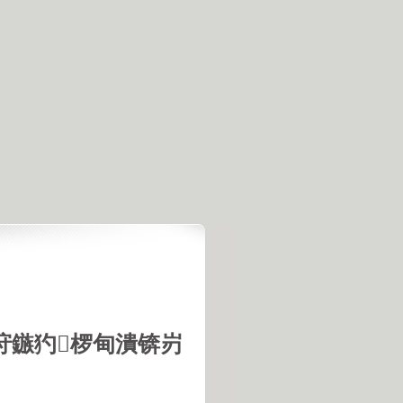
垨鏃犳椤甸潰锛岃