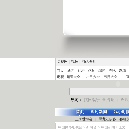
央视网
|
视频
|
网站地图
首页
新闻
经济
体育
综艺
春晚
戏曲
电视
频道大全
栏目大全
节目大全
热词：
抗日战争
金浩茶油
巴以
首页
即时新闻
24小时
上海世博会
|
黑龙江伊春一客机
中国网络电视台
>
新闻台
>
中国新闻
> 正文