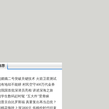
推荐
访]嫦娥二号突破关键技术 火箭卫星测试
注]有地却不能耕 村民空守400万代金券
述]我国首批深潜员亮相 讲述深海之旅
象]学生数码赶时髦 “五大件”受青睐
要]普京自比罗斯福 真要复出再当总统？
价]棉花每吨上涨5800元 低棉价时代结束