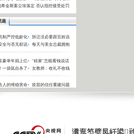
物]希金斯案尘埃落定 否认指控接受处罚
话题
机制严控低龄化
拆迁没必要跟百姓说
安全与否无权说
每天与美女总裁拥抱
富豪单年捐上亿
"砖家"怎能看钱说话
！一袋鼠自杀了
女教师：收礼不收钱
告人的维稳害命
疫苗的信任重建问题
瀵逛笉璧凤紝鍙