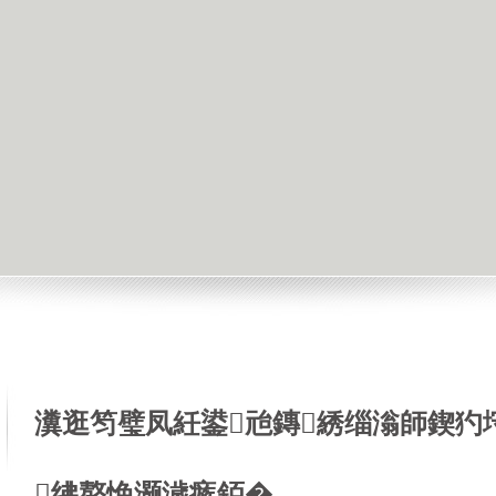
瀵逛笉璧凤紝鍙兘鏄綉缁滃師鍥犳
绋嶅悗灏濊瘯銆�