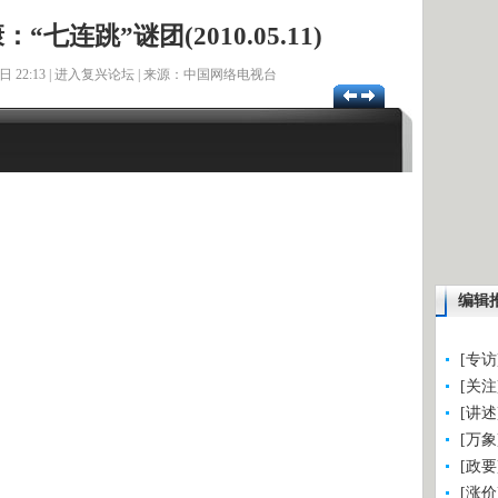
：“七连跳”谜团(2010.05.11)
22:13 |
进入复兴论坛
| 来源：中国网络电视台
编辑
[专
[关
[讲
[万
[政
[涨