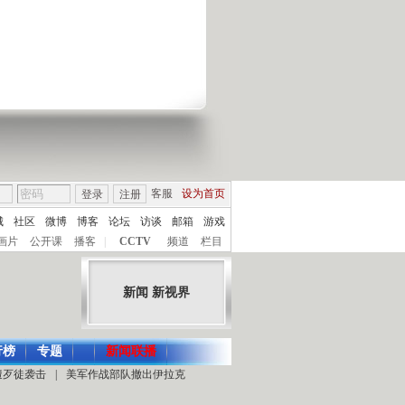
客服
设为首页
登录
注册
城
社区
微博
博客
论坛
访谈
邮箱
游戏
画片
公开课
播客
|
CCTV
频道
栏目
新闻 新视界
行榜
专题
新闻联播
遭歹徒袭击
|
美军作战部队撤出伊拉克