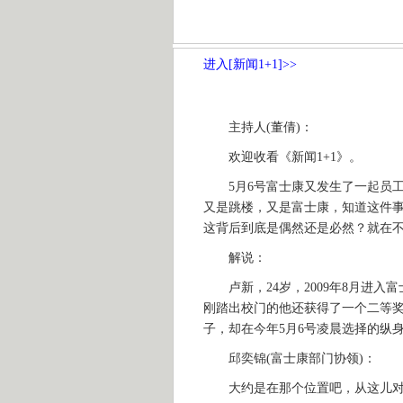
进入[新闻1+1]>>
主持人(董倩)：
欢迎收看《新闻1+1》。
5月6号富士康又发生了一起员工
又是跳楼，又是富士康，知道这件
这背后到底是偶然还是必然？就在不
解说：
卢新，24岁，2009年8月进入
刚踏出校门的他还获得了一个二等
子，却在今年5月6号凌晨选择的纵
邱奕锦(富士康部门协领)：
大约是在那个位置吧，从这儿对