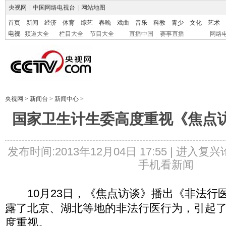
央视网
|
中国网络电视台
|
网站地图
首页
新闻
经济
体育
综艺
春晚
戏曲
音乐
科教
青少
文化
艺术
电视
频道大全
栏目大全
节目大全
直播中国
赛事直播
网络
央视网
>
新闻台
>
新闻中心
>
国家卫生计生委高度重视《焦点
发布时间:2013年12月04日 17:55 |
进入复兴
手机看新闻
10月23日，《焦点访谈》播出《非法行
露了北京、湖北等地的非法行医行为，引起
度重视。