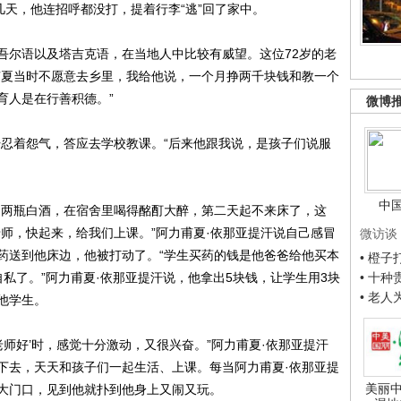
几天，他连招呼都没打，提着行李“逃”回了家中。
吾尔语以及塔吉克语，在当地人中比较有威望。这位72岁的老
甫夏当时不愿意去乡里，我给他说，一个月挣两千块钱和教一个
育人是在行善积德。”
微博
汗忍着怨气，答应去学校教课。“后来他跟我说，是孩子们说服
中
了两瓶白酒，在宿舍里喝得酩酊大醉，第二天起不来床了，这
师，快起来，给我们上课。”阿力甫夏·依那亚提汗说自己感冒
微访谈
药送到他床边，他被打动了。“学生买药的钱是他爸爸给他买本
• 橙
私了。”阿力甫夏·依那亚提汗说，他拿出5块钱，让学生用3块
• 十
• 老
他学生。
老师好’时，感觉十分激动，又很兴奋。”阿力甫夏·依那亚提汗
下去，天天和孩子们一起生活、上课。每当阿力甫夏·依那亚提
美丽中
大门口，见到他就扑到他身上又闹又玩。