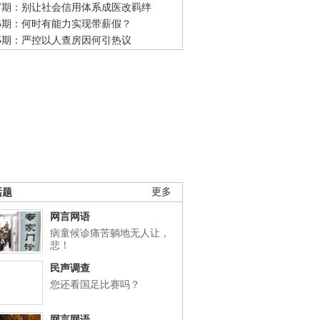
47期：别让社会信用体系成医改羁绊
46期：何时有能力实现带薪假？
45期：严控以人查房因何引热议
话题
更多
网言网语
病童候诊痛苦躺地无人让，
悲！
民声调查
您还看国足比赛吗？
网言网语