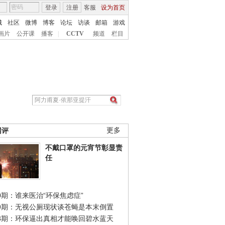
登录
注册
客服
设为首页
城
社区
微博
博客
论坛
访谈
邮箱
游戏
画片
公开课
播客
|
CCTV
频道
栏目
网评
更多
不戴口罩的元宵节彰显责
任
0期：谁来医治“环保焦虑症”
49期：无视公厕现状谈苍蝇是本末倒置
48期：环保逼出真相才能唤回碧水蓝天