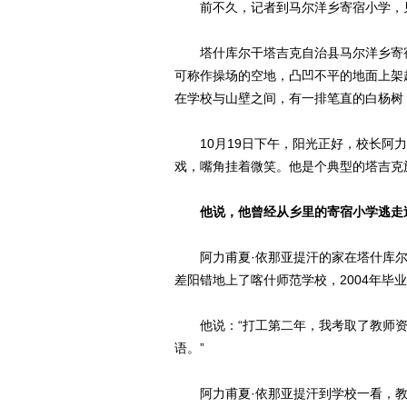
前不久，记者到马尔洋乡寄宿小学，
塔什库尔干塔吉克自治县马尔洋乡寄
可称作操场的空地，凸凹不平的地面上架
在学校与山壁之间，有一排笔直的白杨树
10月19日下午，阳光正好，校长阿
戏，嘴角挂着微笑。他是个典型的塔吉克
他说，他曾经从乡里的寄宿小学逃走
阿力甫夏·依那亚提汗的家在塔什库尔
差阳错地上了喀什师范学校，2004年
他说：“打工第二年，我考取了教师
语。”
阿力甫夏·依那亚提汗到学校一看，