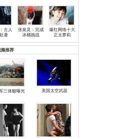
：古人
张泉灵：完成
爆红网络十大
处暑
冰桶挑战
正太萝莉
视频推荐
美国太空武器
军三体舰曝光