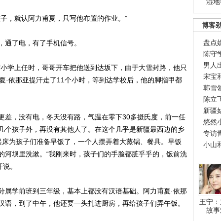
湿地
孩子，就认阿力甫夏，只写他布置的作业。”
博客
盘点
，通了电，有了手机信号。
陈守
男人
宿小学上任时，哥哥开车把他送到达坂下，由于大雪封路，他只
宋宝
夏·依那亚提汗走了11个小时，等到达学校后，他的脚指甲都
韩雪
陈立
新疆
更差，没有电，冬天没有路，气温在零下30多摄氏度，前一任
悠然
几个孩子外，再没有其他人了。在这个几乎是新疆最西边的乡
专访
起床为孩子们准备早饭了，一个人摆弄着大蒸锅、餐具。早饭
小山
的河坝里洗漱。“我刚来时，孩子们的手脸都脏乎乎的，饭前洗
汗说。
分属学前班到三年级，基本上都没有汉语基础。阿力甫夏·依那
王宁：
汉语，到了中午，他还要一头扎进厨房，再给孩子们弄午饭。
故事