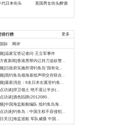
年代日本街头
英国男女街头醉酒
时排行榜
更多
国际
网评
视频]温家宝答记者问·王立军事件
东方夜新闻]香港黑帮内讧持刀追砍警...
视频]日政府实施所谓钓鱼岛“国有化...
视频]我钓鱼岛领海基线声明交存联合...
视频]最新消息：9名日本右翼登钓鱼...
焦点访谈]捍卫领土 绝不退让半步(...
点访谈]酒色陷阱(2012080...
视频]中国海监船舶编队 抵钓鱼岛海...
焦点访谈]钓鱼岛：中国主权不容侵犯...
今日关注]海监巡航 军队威慑 中国...