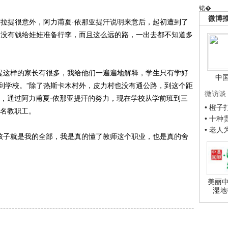
锘�
微博
萨拉提很意外，阿力甫夏·依那亚提汗说明来意后，起初遭到了
，没有钱给娃娃准备行李，而且这么远的路，一出去都不知道多
拉提这样的家长有很多，我给他们一遍遍地解释，学生只有学好
中
到学校。”除了热斯卡木村外，皮力村也没有通公路，到这个距
微访谈
次，通过阿力甫夏·依那亚提汗的努力，现在学校从学前班到三
• 橙
4名教职工。
• 十
• 老
些孩子就是我的全部，我是真的懂了教师这个职业，也是真的舍
美丽中
湿地