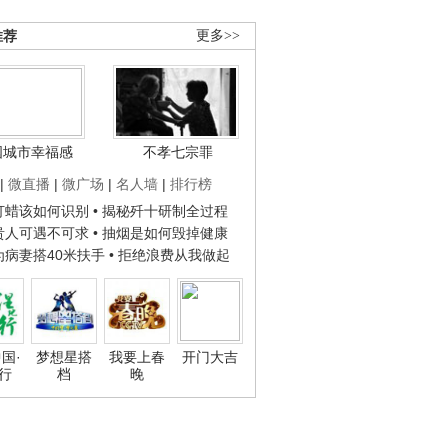
推荐
更多>>
国城市幸福感
不孝七宗罪
|
微直播
|
微广场
|
名人墙
|
排行榜
子打蜡该如何识别
• 揭秘歼十研制全过程
种贵人可遇不可求
• 抽烟是如何毁掉健康
人为病妻搭40米扶手
• 拒绝浪费从我做起
国·
梦想星搭
我要上春
开门大吉
行
档
晚