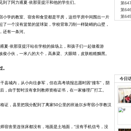
见到了阿力甫夏·依那亚提汗和他的学生们。
第6
第6
第6
宿小学的教室、宿舍和食堂都是平房，这些平房中间围出一片
起了一个没有篮筐的篮球架，学校背靠刀削一样陡峭的山壁，
，还有一条河。
力甫夏·依那亚提汗站在学校的操场上，和孩子们一起做着游
族俊小伙，一米八的大个，高鼻梁、大眼睛，皮肤粗糙黝黑。
过。
今日
干县城内，从小向往参军，但在高考填报志愿时因“撞车”，阴
毕业后，由于暂时没有拿到教师资格证书，在一家修理厂打工。
资格证，县里把我分配到了离家50公里的班迪尔乡寄宿小学教汉
教师宿舍里连张床都没有，地面是土地面，“没有手机信号，没