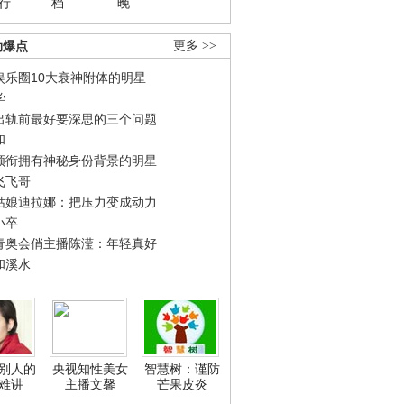
行
档
晚
劲爆点
更多 >>
娱乐圈10大衰神附体的明星
学
出轨前最好要深思的三个问题
和
领衔拥有神秘身份背景的明星
飞飞哥
姑娘迪拉娜：把压力变成动力
小卒
青奥会俏主播陈滢：年轻真好
和溪水
别人的
央视知性美女
智慧树：谨防
难讲
主播文馨
芒果皮炎