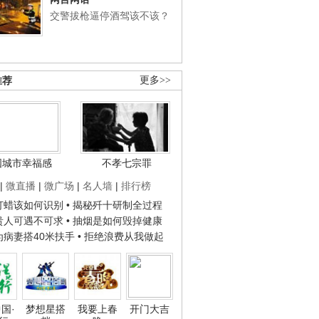
交警拔枪逼停酒驾该不该？
推荐
更多>>
国城市幸福感
不孝七宗罪
|
微直播
|
微广场
|
名人墙
|
排行榜
子打蜡该如何识别
• 揭秘歼十研制全过程
种贵人可遇不可求
• 抽烟是如何毁掉健康
人为病妻搭40米扶手
• 拒绝浪费从我做起
国·
梦想星搭
我要上春
开门大吉