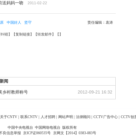
前送妈妈一吻
2011-02-22
原
中国好人
坚守
责任编辑：袁涛
要纠错
】【
复制链接
】【
转发邮件
】【
】
新闻
美乡村教师称号
2012-09-21 16:32
关于CNTV
|
联系CNTV
|
人才招聘
|
网站声明
|
法律顾问
|
CCTV广告中心
|
CCTV创
中国中央电视台 中国网络电视台 版权所有
不良信息举报
京ICP证060535号
京网文【2014】0383-083号