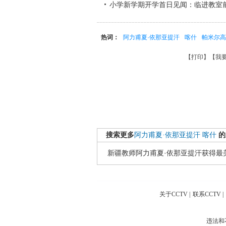
小学新学期开学首日见闻：临进教室
热词：
阿力甫夏·依那亚提汗
喀什
帕米尔高
【
打印
】【
我
搜索更多
阿力甫夏·依那亚提汗
喀什
的
新疆教师阿力甫夏·依那亚提汗获得最
关于CCTV
|
联系CCTV
|
违法和