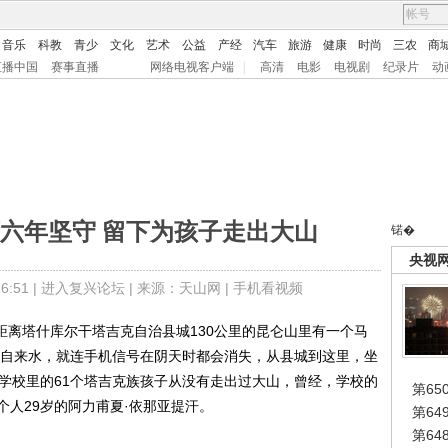
音乐
科教
青少
文化
艺术
公益
产经
汽车
旅游
健康
时尚
三农
商
直播中国
赛事直播
网络电视客户端
|
高清
电影
电视剧
纪录片
动
六年坚守 留下为孩子走出大山
锘�
央视
:51 |
进入复兴论坛
| 来源：天山网 |
手机看视频
）距离塔什库尔干塔吉克自治县城130公里的昆仑山里有一个马
没有自来水，就连手机信号在阴天时都会消失，从县城到这里，坐
，学校里的61个塔吉克族孩子从没有走出过大山，曾经，学校的
第65
人29岁的阿力甫夏·依那亚提汗。
第6
第6