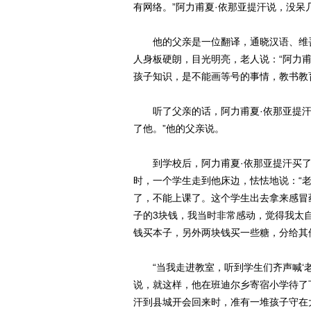
有网络。”阿力甫夏·依那亚提汗说，没呆
他的父亲是一位翻译，通晓汉语、维
人身板硬朗，目光明亮，老人说：“阿力
孩子知识，是不能画等号的事情，教书教
听了父亲的话，阿力甫夏·依那亚提
了他。”他的父亲说。
到学校后，阿力甫夏·依那亚提汗买
时，一个学生走到他床边，怯怯地说：“老
了，不能上课了。这个学生出去拿来感冒
子的3块钱，我当时非常感动，觉得我太自
钱买本子，另外两块钱买一些糖，分给其
“当我走进教室，听到学生们齐声喊‘
说，就这样，他在班迪尔乡寄宿小学待了
汗到县城开会回来时，准有一堆孩子守在