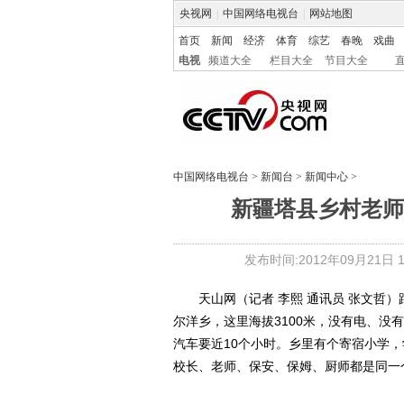
央视网
|
中国网络电视台
|
网站地图
首页
新闻
经济
体育
综艺
春晚
戏曲
电视
频道大全
栏目大全
节目大全
中国网络电视台
>
新闻台
>
新闻中心
>
新疆塔县乡村老师
发布时间:2012年09月21日 16
天山网（记者 李熙 通讯员 张文哲
尔洋乡，这里海拔3100米，没有电、
汽车要近10个小时。乡里有个寄宿小学
校长、老师、保安、保姆、厨师都是同一个