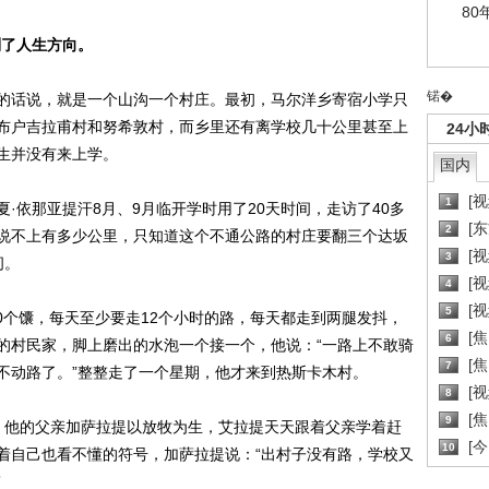
80
到了人生方向。
锘�
的话说，就是一个山沟一个村庄。最初，马尔洋乡寄宿小学只
布户吉拉甫村和努希敦村，而乡里还有离学校几十公里甚至上
24小
生并没有来上学。
国内
[
1
·依那亚提汗8月、9月临开学时用了20天时间，走访了40多
[
2
说不上有多少公里，只知道这个不通公路的村庄要翻三个达坂
[
3
间。
[
4
[
5
0个馕，每天至少要走12个小时的路，每天都走到两腿发抖，
[
6
的村民家，脚上磨出的水泡一个接一个，他说：“一路上不敢骑
[焦
7
不动路了。”整整走了一个星期，他才来到热斯卡木村。
[
8
[
9
，他的父亲加萨拉提以放牧为生，艾拉提天天跟着父亲学着赶
[
10
着自己也看不懂的符号，加萨拉提说：“出村子没有路，学校又
”