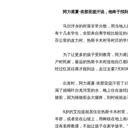
阿力甫夏·依那亚提汗说，他终于找
马尔洋乡的村落非常分散，用当地人
有十几名学生，全部来自离学校比较近的
百公里的皮力村、热斯卡木村等村庄的学
为了让更多的孩子受到教育，阿力甫夏
户村民家，最远的热斯卡木村连他自己都
经过红其拉甫才能到达，走过去要7天时
出发时，阿力甫夏·依那亚提汗背了1
渴了就喝叶尔羌河里的水，晚上住在途经
骆驼，因为骑骆驼会大腿疼，到时候就走
9岁的艾拉提就居住在热斯卡木村里
羊群，或者坐在山坡上，用树枝在地上画
没有老师教课，不如让孩子在家学放羊。