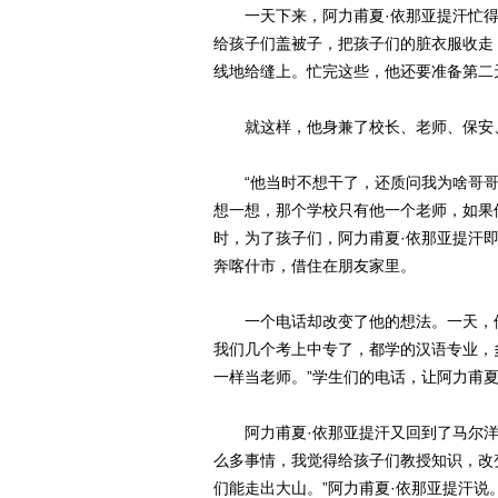
一天下来，阿力甫夏·依那亚提汗忙
给孩子们盖被子，把孩子们的脏衣服收走
线地给缝上。忙完这些，他还要准备第二
就这样，他身兼了校长、老师、保安
“他当时不想干了，还质问我为啥哥
想一想，那个学校只有他一个老师，如果
时，为了孩子们，阿力甫夏·依那亚提汗
奔喀什市，借住在朋友家里。
一个电话却改变了他的想法。一天，
我们几个考上中专了，都学的汉语专业，
一样当老师。”学生们的电话，让阿力甫
阿力甫夏·依那亚提汗又回到了马尔
么多事情，我觉得给孩子们教授知识，改
们能走出大山。”阿力甫夏·依那亚提汗说