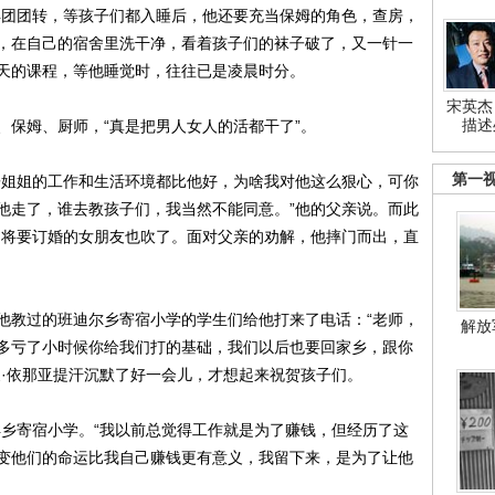
得团团转，等孩子们都入睡后，他还要充当保姆的角色，查房，
，在自己的宿舍里洗干净，看着孩子们的袜子破了，又一针一
天的课程，等他睡觉时，往往已是凌晨时分。
宋英杰
描述
、保姆、厨师，“真是把男人女人的活都干了”。
第一
哥姐姐的工作和生活环境都比他好，为啥我对他这么狠心，可你
他走了，谁去教孩子们，我当然不能同意。”他的父亲说。而此
即将要订婚的女朋友也吹了。面对父亲的劝解，他摔门而出，直
他教过的班迪尔乡寄宿小学的学生们给他打来了电话：“老师，
解放
多亏了小时候你给我们打的基础，我们以后也要回家乡，跟你
夏·依那亚提汗沉默了好一会儿，才想起来祝贺孩子们。
洋乡寄宿小学。“我以前总觉得工作就是为了赚钱，但经历了这
变他们的命运比我自己赚钱更有意义，我留下来，是为了让他
。