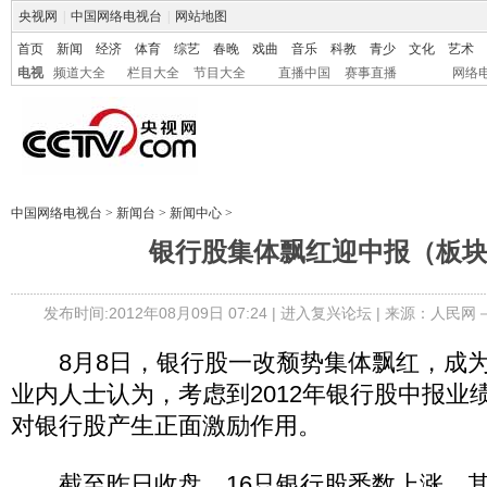
央视网
|
中国网络电视台
|
网站地图
首页
新闻
经济
体育
综艺
春晚
戏曲
音乐
科教
青少
文化
艺术
电视
频道大全
栏目大全
节目大全
直播中国
赛事直播
网络
中国网络电视台
>
新闻台
>
新闻中心
>
银行股集体飘红迎中报（板
发布时间:2012年08月09日 07:24 |
进入复兴论坛
| 来源：人民网
8月8日，银行股一改颓势集体飘红，成为
业内人士认为，考虑到2012年银行股中报业
对银行股产生正面激励作用。
截至昨日收盘，16只银行股悉数上涨。其