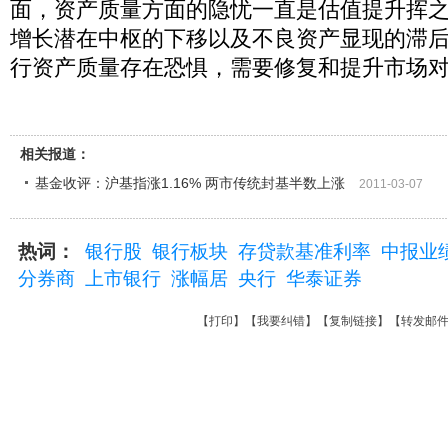
面，资产质量方面的隐忧一直是估值提升挥
增长潜在中枢的下移以及不良资产显现的滞
行资产质量存在恐惧，需要修复和提升市场对
相关报道：
基金收评：沪基指涨1.16% 两市传统封基半数上涨
2011-03-07
热词：
银行股
银行板块
存贷款基准利率
中报业
分券商
上市银行
涨幅居
央行
华泰证券
【
打印
】【
我要纠错
】【
复制链接
】【
转发邮