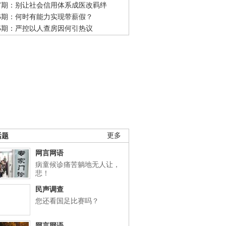
47期：别让社会信用体系成医改羁绊
46期：何时有能力实现带薪假？
45期：严控以人查房因何引热议
话题
更多
网言网语
病童候诊痛苦躺地无人让，
悲！
民声调查
您还看国足比赛吗？
网言网语