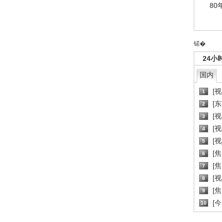
80
锘�
24小
国内
[
1
[
2
[
3
[
4
[
5
[
6
[焦
7
[
8
[
9
[
10