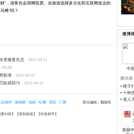
财”，游客也会用脚投票。在旅游选择多元化和互联网发达的
马稀”吗？
微博
水质修复生态
2011-05-11
1-05-09
中
类标准
2011-05-07
微访谈
完罚款就排污
2011-04-16
• 橙
• 十
• 老
生态保护
摇钱树
拍砖
吐槽
景区
门票
责任编辑：魏新民
我要纠错
】【
复制链接
】【
转发邮件
】
美丽中