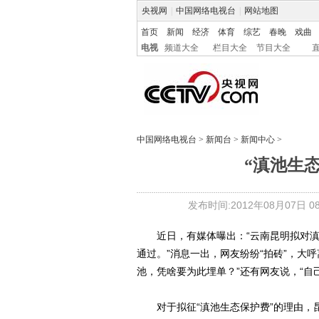
央视网
|
中国网络电视台
|
网站地图
首页
新闻
经济
体育
综艺
春晚
戏曲
电视
频道大全
栏目大全
节目大全
中国网络电视台
>
新闻台
>
新闻中心
>
“滇池生态
发布时间:2012年08月07日 08:
近日，有媒体曝出：“云南昆明拟对滇池
通过。”消息一出，网友纷纷“拍砖”，大
池，凭啥要为此埋单？”还有网友说，“自
对于拟征“滇池生态保护费”的理由，昆