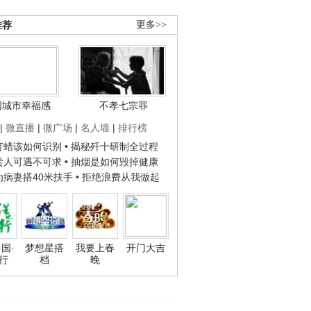
推荐
更多>>
国城市幸福感
不孝七宗罪
|
微直播
|
微广场
|
名人墙
|
排行榜
子打蜡该如何识别
• 揭秘歼十研制全过程
种贵人可遇不可求
• 抽烟是如何毁掉健康
人为病妻搭40米扶手
• 拒绝浪费从我做起
国·
梦想星搭
我要上春
开门大吉
行
档
晚