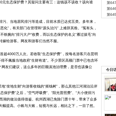
啬”10元生态保护费？其疑问主要有三：这钱该不该收？该向谁
第6
第6
第6
污、当地居民排污等造成，目前水质已达劣五类。多年来，
恶化”，有关部门在管理和“源头治污” 上难辞其咎。“冤有头，
不铁腕向“排污大户”收费，而以生态保护的名义“雁过拔毛”向
转嫁给游客。网友和游客们当然不服。
超4000万人次。若收取“生态保护费”，按每名游客只在昆明
不得不佩服当地政府“生财有道”。不少景区高额门票中已包含环
嫌？网友们建议，这么多年的巨额滇池治理费，是否也该像公
今日
“坐地生财”向游客收钱的“摇钱树”，那么其他江河湖泊沿岸
保护费”之后，“空气呼吸费”、“阳光普照费”、“大小便排污
州西湖的做法值得借鉴。杭州西湖已免除门票十年，带来了众多
大幅提高。小账与大账，短视与长远，相比之下，一目了然。