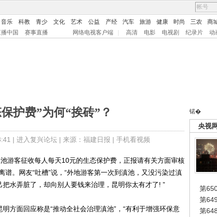
音乐
科教
青少
文化
艺术
公益
产经
汽车
旅游
健康
时尚
三农
商
直播中国
赛事直播
网络电视客户端
|
高清
电影
电视剧
纪录片
动
保护费”为何“挨砖”？
锘�
央视
41 |
进入复兴论坛
| 来源：福建日报 |
手机看视频
游客征收每人每天10元的生态保护费，正报请有关方面审核
呼离谱。网友“吐槽”说，“外地游客第一次到滇池，又没污染过滇
己把水弄脏了，却向别人要钱来治理，昆明你太有才了! ”
第65
第6
明方面回应称是“推动全社会治理滇池”，“有利于增强环保意
第6