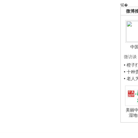
锘�
微博
中
微访谈
• 橙
• 十
• 老
美丽中
湿地