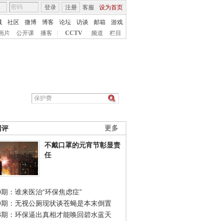
登录
注册
客服
设为首页
城
社区
微博
博客
论坛
访谈
邮箱
游戏
画片
公开课
播客
|
CCTV
频道
栏目
网评
更多
不戴口罩的元宵节彰显责
任
0期：谁来医治“环保焦虑症”
49期：无视公厕现状谈苍蝇是本末倒置
48期：环保逼出真相才能唤回碧水蓝天