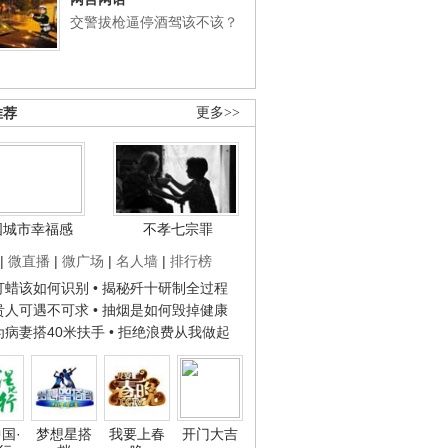
交警拔枪逼停酒驾该不该？
推荐
更多>>
国城市幸福感
不孝七宗罪
|
微直播
|
微广场
|
名人墙
|
排行榜
子打蜡该如何识别
• 揭秘歼十研制全过程
种贵人可遇不可求
• 抽烟是如何毁掉健康
人为病妻搭40米扶手
• 拒绝浪费从我做起
国·
梦想星搭
我要上春
开门大吉