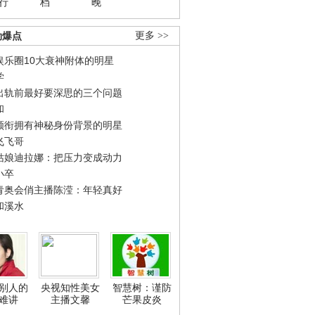
行
档
晚
劲爆点
更多 >>
娱乐圈10大衰神附体的明星
学
出轨前最好要深思的三个问题
和
领衔拥有神秘身份背景的明星
飞飞哥
姑娘迪拉娜：把压力变成动力
小卒
青奥会俏主播陈滢：年轻真好
和溪水
别人的
央视知性美女
智慧树：谨防
难讲
主播文馨
芒果皮炎