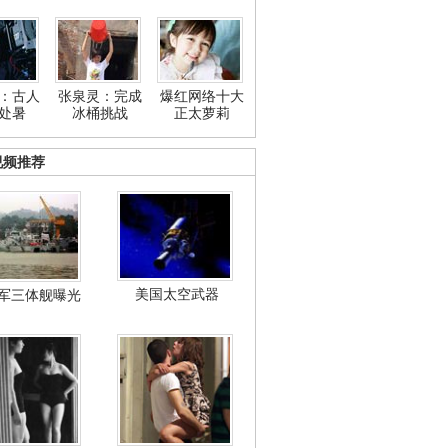
：古人
张泉灵：完成
爆红网络十大
处暑
冰桶挑战
正太萝莉
视频推荐
美国太空武器
军三体舰曝光