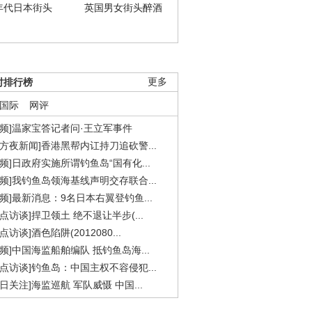
年代日本街头
英国男女街头醉酒
时排行榜
更多
国际
网评
视频]温家宝答记者问·王立军事件
东方夜新闻]香港黑帮内讧持刀追砍警...
视频]日政府实施所谓钓鱼岛“国有化...
视频]我钓鱼岛领海基线声明交存联合...
视频]最新消息：9名日本右翼登钓鱼...
焦点访谈]捍卫领土 绝不退让半步(...
点访谈]酒色陷阱(2012080...
视频]中国海监船舶编队 抵钓鱼岛海...
焦点访谈]钓鱼岛：中国主权不容侵犯...
今日关注]海监巡航 军队威慑 中国...