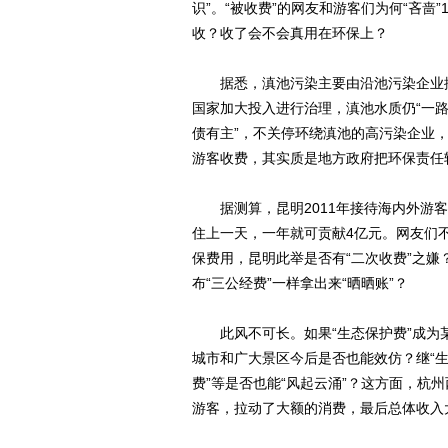
识”。“被收费”的网友和游客们为何“吝
收？收了会不会真用在环保上？
据悉，滇池污染主要由沿池污染企业排
国家加大投入进行治理，滇池水质仍“一路
债有主”，不关停环绕滇池的高污染企业，
游客收费，其实质是地方政府把环保责任
据测算，昆明2011年接待海内外游客首
住上一天，一年就可贡献4亿元。网友们
保费用，昆明此举是否有“二次收费”之
布“三公经费”一样拿出来“晒晒账”？
此风不可长。如果“生态保护费”成为某地
城市和广大景区今后是否也能效仿？继“生态
费”等是否也能“风起云涌”？这方面，杭
游客，拉动了大额的消费，最后总体收入