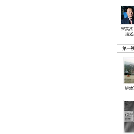
宋英杰
描述
第一
解放