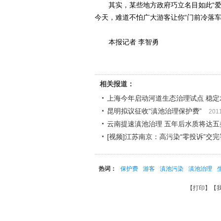
其实，某些地方政府巧立名目如此“爱
今天，难道不怕广大游客让你“门前冷落车
本报记者 李智勇
相关报道：
上海今年启动河道生态治理试点 稳定
昆明拟议征收“滇池治理保护费”
201
云南提速滇池治理 五年后水质将达五
[视频]江苏南京：高污染“零投诉”交
热词：
保护费
游客
滇池污染
滇池治理
【
打印
】【