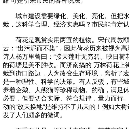
路’可是引来市民的各种说法。”
城市建设需要绿化、美化、亮化。但把水
栽，这科学合理、经济实惠吗？市民能肯定
荷花是观赏实用两宜的植物。宋代周敦颐
云：“出污泥而不染”，因此荷花历来被视为
诗人杨万里曾曰：“接天莲叶无穷碧、映日荷
的荷塘是美不胜收。而济南搞的“万株荷花上
栽到街口路边，人为改变生存环境，离析了
是一种理性、科学的决策。有人反驳，有些
养着企鹅、大熊猫等珍稀动物。的确，满足
必要，但要切合实际、符合规律，量力而行
动的“改天换地”是维持不了几天的！例如大
发了人们颇多的微词。