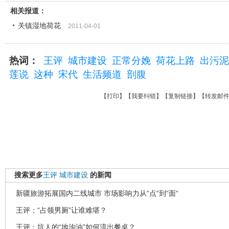
相关报道：
关镇湿地荷花
2011-04-01
热词：
王评
城市建设
正常分娩
荷花上路
出污泥
莲说
这种
宋代
生活频道
剖腹
【
打印
】【
我要纠错
】【
复制链接
】【
转发邮
搜索更多
王评
城市建设
的新闻
新疆旅游拓展国内二线城市 市场影响力从“点“到“面“
王评：“占领男厕”让谁难堪？
王评：坑人的“地沟油”如何流出餐桌？