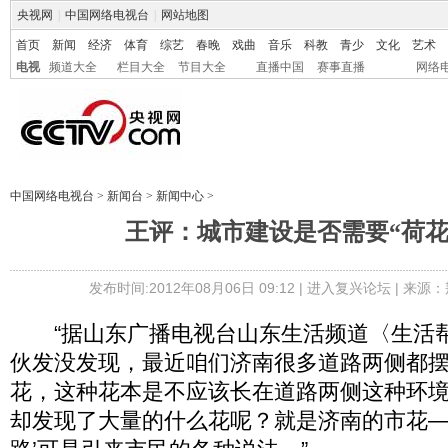
央视网
|
中国网络电视台
|
网站地图
首页
新闻
经济
体育
综艺
春晚
戏曲
音乐
科教
青少
文化
艺术
电视
频道大全
栏目大全
节目大全
直播中国
赛事直播
网络
中国网络电视台
>
新闻台
>
新闻中心
>
王评：城市建设是否需要“荷花
发布时间:2012年08月06日 09:12 |
进入复兴论坛
| 来源：
“据山东广播电视台山东生活频道〈生活
伙发没发现，最近咱们济南很多道路两侧都
花，这种花本是不应该长在道路两侧这种环
却发现了大量的什么花呢？就是济南的市花—