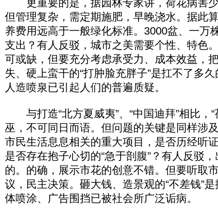
更重要的是，据园林专家讲，荷花病害少
但管理复杂，需定期施肥，早晚浇水。据此
养费用远高于一般绿化标准。3000盆、一万
支出？有人反驳，城市之美需要个性、特色
可或缺，但要充分考虑承受力、成本效益，
失、硬上蛮干的“打肿脸充胖子”是扛不了多
人造喷泉已引起人们的普遍质疑。
与打造“北方夏威夷”、“中国迪拜”相比，“
巫，不可同日而语。但问题的关键是同样涉
市民生活息息相关的重大项目，是否历经听证
是否存在抱子心切的“急于剖腹”？有人反驳
的。的确，展示市花的创意不错。但要听取
议，民主决策。砸大钱、造景观的“不差钱”
体喷涂、广告围挡已被社会所广泛诟病。