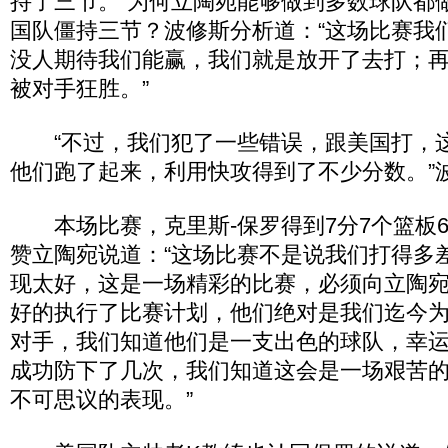
持了三节。”为何立陶宛能够做到多数球队都
国队僵持三节？波修斯分析道：“这场比赛我
没人期待我们能赢，我们就是放开了去打；
被对手狂胜。”
“不过，我们犯了一些错误，跟美国打，
他们跑了起来，利用快攻得到了不少分数。”
本场比赛，克里斯-保罗得到7分7个篮板
赞立陶宛说道：“这场比赛不是说我们打得多
现太好，这是一场精彩的比赛，必须向立陶
好的执行了比赛计划，他们绝对是我们迄今
对手，我们知道他们是一支出色的球队，幸
成功防下了几次，我们知道这会是一场艰苦
不可思议的表现。”