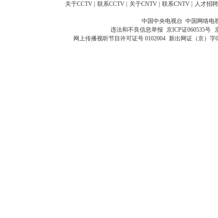
关于CCTV
|
联系CCTV
|
关于CNTV
|
联系CNTV
|
人才招聘
中国中央电视台 中国网络电
违法和不良信息举报
京ICP证060535号
网上传播视听节目许可证号 0102004
新出网证（京）字0