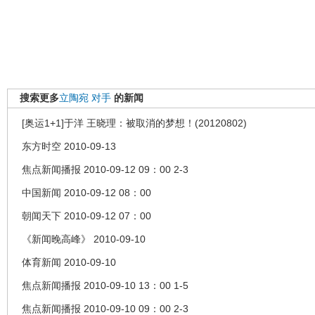
搜索更多
立陶宛
对手
的新闻
[奥运1+1]于洋 王晓理：被取消的梦想！(20120802)
东方时空 2010-09-13
焦点新闻播报 2010-09-12 09：00 2-3
中国新闻 2010-09-12 08：00
朝闻天下 2010-09-12 07：00
《新闻晚高峰》 2010-09-10
体育新闻 2010-09-10
焦点新闻播报 2010-09-10 13：00 1-5
焦点新闻播报 2010-09-10 09：00 2-3