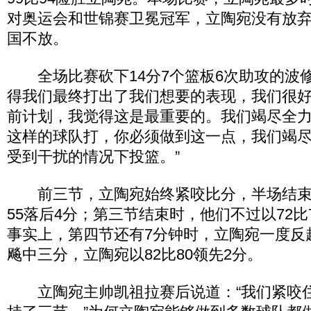
对奥运会和世锦赛卫冕冠军，立陶宛没有放
国不放。
全场比赛砍下14分7个篮板6次助攻的波修
得我们最终打出了我们想要的表现，我们很
前计划，我觉得这是最重要的。我们竭尽全
这样的球队打，你必须做到这一点，我们竭
受到干扰的情况下投篮。”
前三节，立陶宛始终紧咬比分，半场结束时
55落后4分；第三节结束时，他们不过以72比
事实上，第四节还有7分钟时，立陶宛一度反
飚中三分，立陶宛以82比80领先2分。
立陶宛主帅凯祖拉赛后说道：“我们紧咬