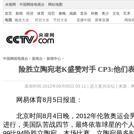
央视网
|
中国网络电视台
|
网站地图
首页
新闻
经济
体育
综艺
春晚
戏曲
音乐
科教
青少
文化
艺术
电视
频道大全
栏目大全
节目大全
直播中国
赛事直播
网络
中国网络电视台
>
新闻台
>
新闻中心
>
险胜立陶宛老K盛赞对手 CP3:他们
发布时间:2012年08月05日 03:11 |
进入复兴论坛
| 来源：
网易体育8月5日报道：
北京时间8月4日晚，2012年伦敦奥运会
进行，美国队苦战四节，最终依靠球星的个
99比94险胜立陶宛。本场比赛，立陶宛最多