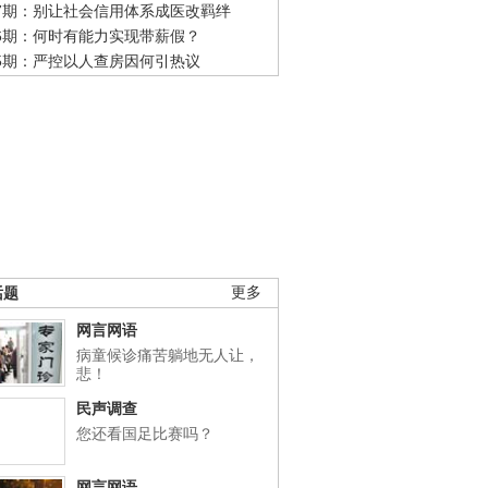
47期：别让社会信用体系成医改羁绊
46期：何时有能力实现带薪假？
45期：严控以人查房因何引热议
话题
更多
网言网语
病童候诊痛苦躺地无人让，
悲！
民声调查
您还看国足比赛吗？
网言网语