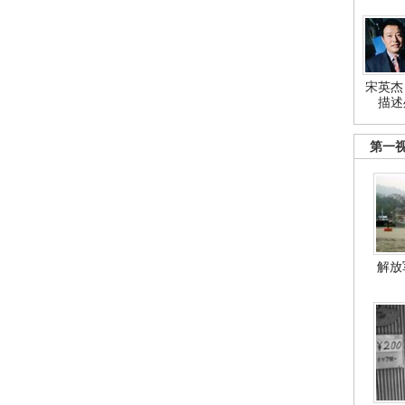
宋英杰
描述
第一
解放