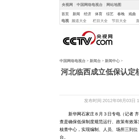
央视网
|
中国网络电视台
|
网站地图
首页
新闻
经济
体育
综艺
春晚
戏曲
电视
频道大全
栏目大全
节目大全
中国网络电视台
>
新闻台
>
新闻中心
>
河北临西成立低保认定核
发布时间:2012年08月03日 11
新华网石家庄８月３日专电（记者 齐
查是确保低保制度规范运行、政策有效落
核查中心，实现编制、人员、场所三到位
台。