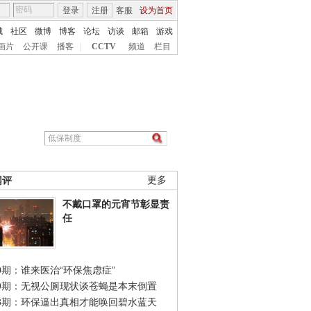
登录
注册
客服
设为首页
城
社区
微博
博客
论坛
访谈
邮箱
游戏
画片
公开课
播客
|
CCTV
频道
栏目
网评
更多
不戴口罩的元宵节彰显责
任
0期：谁来医治“环保焦虑症”
49期：无视公厕现状谈苍蝇是本末倒置
48期：环保逼出真相才能唤回碧水蓝天