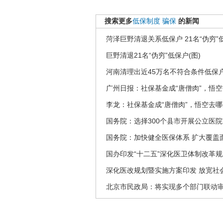
搜索更多
低保制度
骗保
的新闻
菏泽巨野清退关系低保户 21名“伪穷”
巨野清退21名“伪穷”低保户(图)
河南清理出近45万名不符合条件低保
广州日报：社保基金成“唐僧肉”，悟
李龙：社保基金成“唐僧肉”，悟空去
国务院：选择300个县市开展公立医
国务院：加快健全医保体系 扩大覆盖
国办印发“十二五”深化医卫体制改革规
深化医改规划暨实施方案印发 放宽社
北京市民政局：将实现多个部门联动