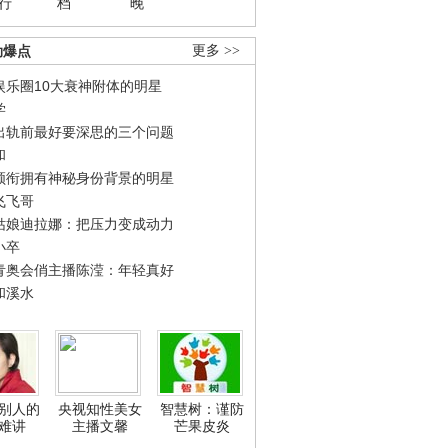
行
档
晚
劲爆点
更多 >>
娱乐圈10大衰神附体的明星
学
出轨前最好要深思的三个问题
和
领衔拥有神秘身份背景的明星
飞飞哥
姑娘迪拉娜：把压力变成动力
小卒
青奥会俏主播陈滢：年轻真好
和溪水
别人的
央视知性美女
智慧树：谨防
难讲
主播文馨
芒果皮炎