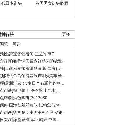
年代日本街头
英国男女街头醉酒
时排行榜
更多
国际
网评
视频]温家宝答记者问·王立军事件
东方夜新闻]香港黑帮内讧持刀追砍警...
视频]日政府实施所谓钓鱼岛“国有化...
视频]我钓鱼岛领海基线声明交存联合...
视频]最新消息：9名日本右翼登钓鱼...
焦点访谈]捍卫领土 绝不退让半步(...
点访谈]酒色陷阱(2012080...
视频]中国海监船舶编队 抵钓鱼岛海...
焦点访谈]钓鱼岛：中国主权不容侵犯...
今日关注]海监巡航 军队威慑 中国...