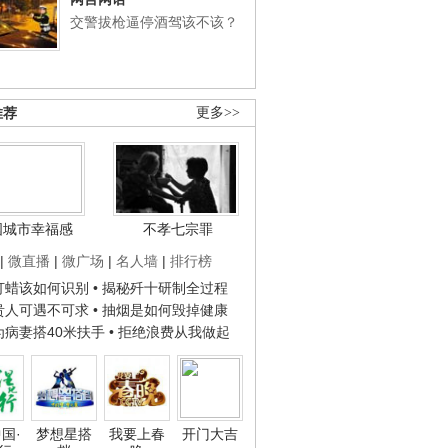
交警拔枪逼停酒驾该不该？
推荐
更多>>
国城市幸福感
不孝七宗罪
|
微直播
|
微广场
|
名人墙
|
排行榜
子打蜡该如何识别
• 揭秘歼十研制全过程
种贵人可遇不可求
• 抽烟是如何毁掉健康
人为病妻搭40米扶手
• 拒绝浪费从我做起
国·
梦想星搭
我要上春
开门大吉