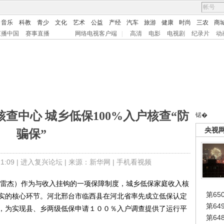
音乐
科教
青少
文化
艺术
公益
产经
汽车
旅游
健康
时尚
三农
商
直播中国
赛事直播
网络电视客户端
|
高清
电影
电视剧
纪录片
动
查中心 城乡低保100%入户核查“防
锘�
央视
骗保”
:09 |
进入复兴论坛
| 来源：新华网 |
手机看视频
雷杰）作为与收入挂钩的一项保障制度，城乡低保家庭收入核
第65
实的核心环节。河北邢台市临西县在河北省率先成立低保认定
第6
，为实现县、乡两级低保申请１００％入户调查提供了运行平
第6