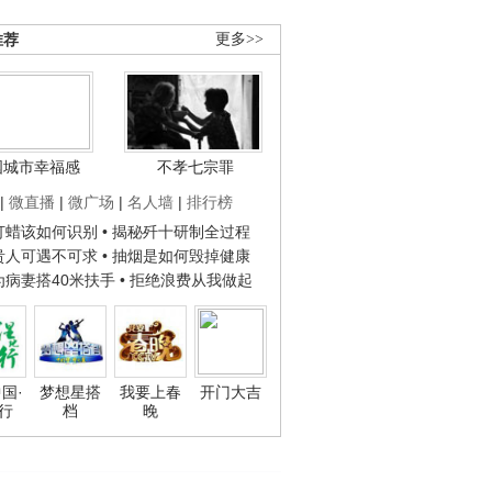
推荐
更多>>
国城市幸福感
不孝七宗罪
|
微直播
|
微广场
|
名人墙
|
排行榜
子打蜡该如何识别
• 揭秘歼十研制全过程
种贵人可遇不可求
• 抽烟是如何毁掉健康
人为病妻搭40米扶手
• 拒绝浪费从我做起
国·
梦想星搭
我要上春
开门大吉
行
档
晚