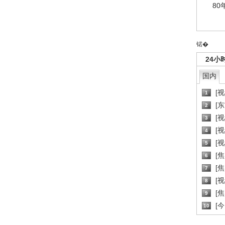
80
锘�
24小
国内
[
1
[
2
[
3
[
4
[
5
[
6
[焦
7
[
8
[
9
[
10