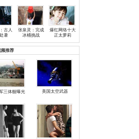
：古人
张泉灵：完成
爆红网络十大
处暑
冰桶挑战
正太萝莉
视频推荐
美国太空武器
军三体舰曝光