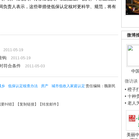
局负责人表示，这些举措使低保认定核对更科学、规范，将有
微博
2011-05-19
挂钩
2011-05-19
时符合条件
2011-05-03
中
微访谈
城乡
低保认定核查办法
房产
城市低收入家庭认定
责任编辑：魏新民
• 橙
• 十
• 老
我要纠错
】【
复制链接
】【
转发邮件
】
美丽中