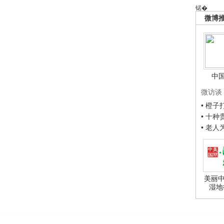
锘�
微博
中
微访谈
• 橙
• 十
• 老
美丽中
湿地