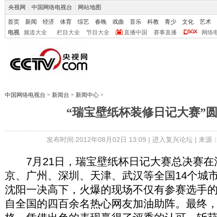
央视网
|
中国网络电视台
|
网站地图
首页
新闻
经济
体育
综艺
春晚
戏曲
音乐
科教
青少
文化
艺术
电视
频道大全
栏目大全
节目大全
直播中国
赛事直播
网络
中国网络电视台
>
新闻台
>
新闻中心
>
“瑞宝壁纸杯装修日记大赛”
发布时间:2012年08月02日 13:09 |
进入复兴论坛
| 来源
7月21日，瑞宝壁纸杯日记大赛总决赛在
京、广州、深圳、天津、武汉等全国14个城
沈阳一决高下，火爆的现场不仅有参赛选手
自全国的四百余名热心网友加油助阵。最终