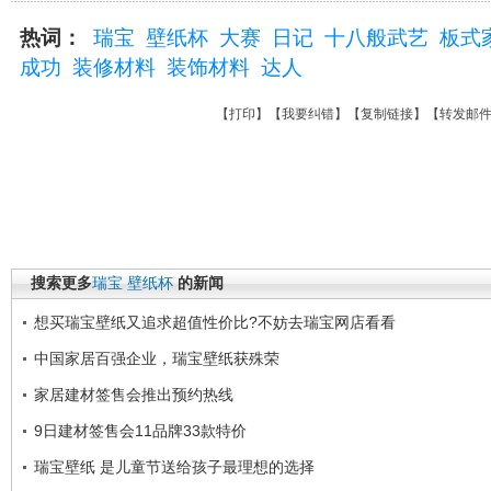
热词：
瑞宝
壁纸杯
大赛
日记
十八般武艺
板式
成功
装修材料
装饰材料
达人
【
打印
】【
我要纠错
】【
复制链接
】【
转发邮
搜索更多
瑞宝
壁纸杯
的新闻
想买瑞宝壁纸又追求超值性价比?不妨去瑞宝网店看看
中国家居百强企业，瑞宝壁纸获殊荣
家居建材签售会推出预约热线
9日建材签售会11品牌33款特价
瑞宝壁纸 是儿童节送给孩子最理想的选择