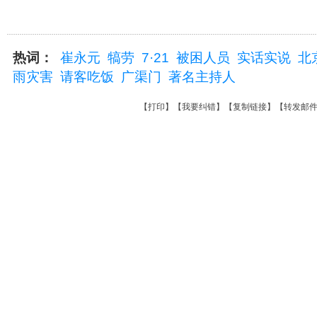
热词：
崔永元
犒劳
7·21
被困人员
实话实说
北
雨灾害
请客吃饭
广渠门
著名主持人
【
打印
】【
我要纠错
】【
复制链接
】【
转发邮