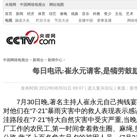
央视网
|
中国网络电视台
|
网站地图
首页
新闻
经济
体育
综艺
春晚
戏曲
音乐
科教
青少
文化
艺术
电视
频道大全
栏目大全
节目大全
直播中国
赛事直播
网络
中国网络电视台
>
新闻台
>
新闻中心
>
每日电讯:崔永元请客,是犒劳鼓
发布时间:2012年08月01日 09:07 |
进入复兴论坛
| 来源：新
7月30日晚,著名主持人崔永元自己掏钱宴请
对他们在“7·21”暴雨灾害中的救人表现表示
洼路段在“7·21”特大自然灾害中受灾严重,当
厂工作的农民工,第一时间拿着救生圈、麻绳