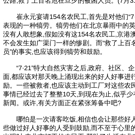
公路,救了上百名危在旦夕的被困人员。(7月3
崔永元宴请154名农民工,首先是对他们“7·
表现的一种犒劳。犒劳他们在北京暴雨中的英
没有人敢想象,假如没有这154名农民工,京
不会发生如广渠门一样的惨剧。而“救了上百
员”的事实,也应该得到犒劳和鼓励。
“7·21”特大自然灾害之后,政府、社区、
面,都应该对那天晚上涌现出来的好人好事进
励。一些被救者,也应该主动到工厂对这些农
事情已经过去了整整10天,到现在为止,似乎
新闻。或许,有关方面正在紧张筹备中吧?
哪怕是一次请客吃饭,相信也会让那些好人
些做过好人好事的人受到鼓励,而不至于心里