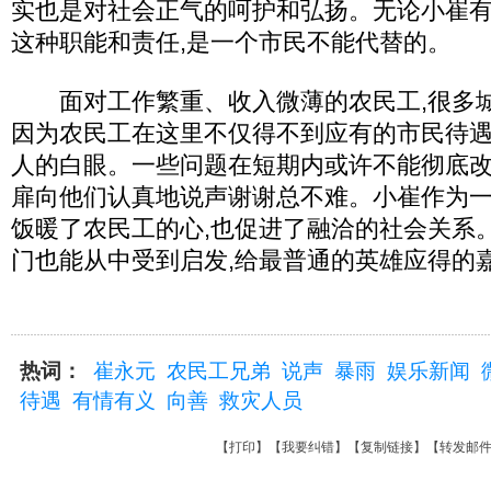
实也是对社会正气的呵护和弘扬。无论小崔有
这种职能和责任,是一个市民不能代替的。
面对工作繁重、收入微薄的农民工,很多城
因为农民工在这里不仅得不到应有的市民待遇
人的白眼。一些问题在短期内或许不能彻底改
扉向他们认真地说声谢谢总不难。小崔作为一
饭暖了农民工的心,也促进了融洽的社会关系
门也能从中受到启发,给最普通的英雄应得的
热词：
崔永元
农民工兄弟
说声
暴雨
娱乐新闻
待遇
有情有义
向善
救灾人员
【
打印
】【
我要纠错
】【
复制链接
】【
转发邮