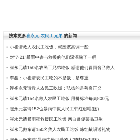
搜索更多
崔永元
农民工兄弟
的新闻
小崔请救人农民工吃饭，就应该高调一些
对“7·21”暴雨中参与救援的他们深深鞠了一躬
崔永元请150名农民工兄弟吃饭 感谢他们冒雨舍己救人
李鑫：小崔请农民工吃的不是饭，是尊重
评崔永元请救人农民工吃饭：弘扬的是善良正义
崔永元请154名救人农民工吃饭 用餐标准每桌800元
崔永元宴请152位暴雨中救人民工韩红献唱(图)
崔永元请暴雨夜救援民工吃饭 亲自督促菜品卫生
崔永元做东请150名救人农民工吃饭 韩红献唱送礼物
崔永元做东请“暴雨中最可爱的人”吃顿饭(组图)