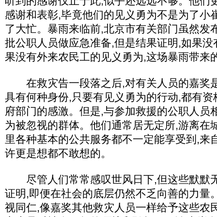
听到的感谢仅止于此,似乎还远远不够。他们
感谢和表彰,毕竟他们的见义勇为不是为了小
了大忙。暴雨来临前,北京市有关部门虽然发
批公职人员做应急准备,但是结果证明,如果没
果没有外来农民工的见义勇为,这场暴雨带来
在救灾告一段落之后,对有关人员的嘉奖是
具有何种身份,只要有见义勇为的行动,都有
府部门的感激。但是,与参加救援的公职人员
为被忽视的群体。他们通常居无定所,游离在
里各种基本的公共服务都不一定能享受到,来
许更是想都不敢想的。
尽管人们常常感叹世风日下,但这些默默无
证明,即便在社会的底层仍然不乏向善的力量
视同仁,像嘉奖其他救灾人员一样给予这些农