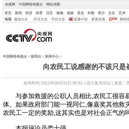
央视网
|
中国网络电视台
|
网站地图
首页
新闻
经济
体育
综艺
春晚
戏曲
音乐
科教
青少
文化
艺术
电视
频道大全
栏目大全
节目大全
直播中国
赛事直播
网络
中国网络电视台
>
新闻台
>
新闻中心
>
向农民工说感谢的不该只是
发布时间:2012年08月01日 05:52 |
进入复兴论坛
| 来源：
与参加救援的公职人员相比,农民工很容
体。如果政府部门能一视同仁,像嘉奖其他救
农民工一定的奖励,这其实也是对社会正气的
本报评论员娄士强