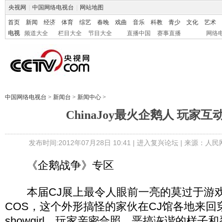
央视网
|
中国网络电视台
|
网站地图
首页
新闻
经济
体育
综艺
春晚
戏曲
音乐
科教
青少
文化
艺术
电视
频道大全
栏目大全
节目大全
直播中国
赛事直播
网络
中国网络电视台
>
新闻台
>
新闻中心
>
ChinaJoy最火企鹅人 玩家
发布时间:2012年07月28日 10:41 |
进入复兴论坛
| 来源：人民
《企鹅战争》专区
本届CJ展上最令人眼前一亮的莫过于游
COS，这个外形搞怪的家伙在CJ馆各地来回
showgirl、玩家亲密合照，恶搞诙谐的样子