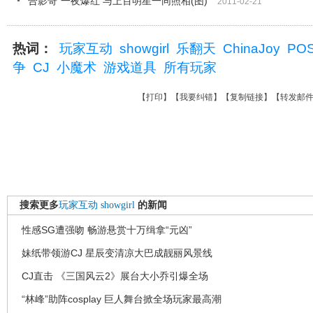
"合影哥"一夜爆红 与上百明星一同照相(图)
2011-02-21
热词：
玩家互动
showgirl
乐翻天
ChinaJoy
PO
争
CJ
小魔术
游戏道具
所有玩家
【
打印
】【
我要纠错
】【
复制链接
】【
转发邮
搜索更多
玩家互动
showgirl
的新闻
性感SG遭强吻 畅游悬赏十万缉拿“元凶”
妹纸带领游CJ 星辰变清凉大巴成靓丽风景线
CJ直击 《三国风云2》展台大小乔引爆全场
“林峰”助阵cosplay 巨人舞台掀全场玩家最高潮