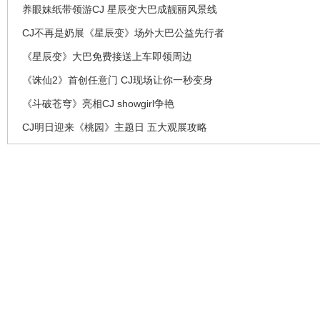
养眼妹纸带领游CJ 星辰变大巴成靓丽风景线
CJ不再是奶展《星辰变》场外大巴公益先行者
《星辰变》大巴免费接送上车即领周边
《诛仙2》首创任意门 CJ现场让你一秒变身
《斗破苍穹》亮相CJ showgirl争艳
CJ明日迎来《桃园》主题日 五大观展攻略