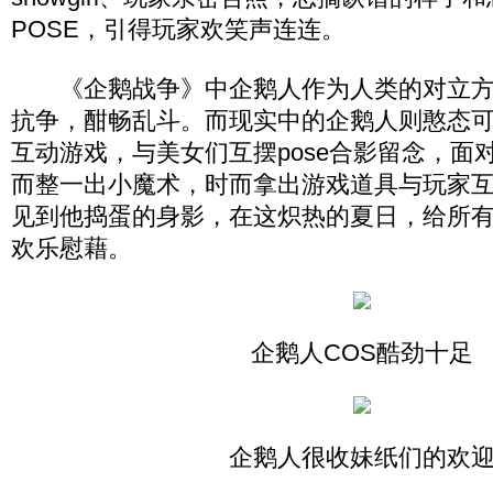
POSE，引得玩家欢笑声连连。
《企鹅战争》中企鹅人作为人类的对立方
抗争，酣畅乱斗。而现实中的企鹅人则憨态
互动游戏，与美女们互摆pose合影留念，面
而整一出小魔术，时而拿出游戏道具与玩家
见到他捣蛋的身影，在这炽热的夏日，给所
欢乐慰藉。
企鹅人COS酷劲十足
企鹅人很收妹纸们的欢