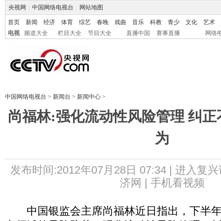
央视网
|
中国网络电视台
|
网站地图
首页
新闻
经济
体育
综艺
春晚
戏曲
音乐
科教
青少
文化
艺术
电视
频道大全
栏目大全
节目大全
直播中国
赛事直播
网络
中国网络电视台
>
新闻台
>
新闻中心
>
尚福林:强化流动性风险管理 纠
为
发布时间:2012年07月28日 07:34 |
进入复兴
济网 |
手机看视频
中国银监会主席尚福林近日指出，下半年