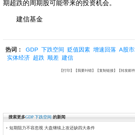
期超跌的周期股可能带来的投资机会。
建信基金
热词：
GDP
下跌空间
贬值因素
增速回落
A股市
实体经济
超跌
顺差
建信
【
打印
】【
我要纠错
】【
复制链接
】【
转发邮
搜索更多
GDP
下跌空间
的新闻
短期阻力不容忽视 大盘继续上攻还缺四大条件