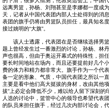
的下滑，很多人猜测，伦敦奥运会上，中国
远离男篮，孙杨、刘翔甚至是李娜都一度成
天，记者从中国代表团内部人士处得到的消
表团的旗手仍将由男篮队员担任，最具知名
接过姚明的“大旗”。
该人士透露，代表团在是否继续选择男篮
题上曾经发生过一番激烈的讨论，孙杨、林
声也很高，但由于奥运开幕式的特殊性，担
要长时间地站在场内，而且还要提前好几个
费的体力和精力都非常大。旗手作为一个代表
备一定的形象、气质，中国代表团之所以一
主要是看中他们高大挺拔的身材，改由其他项
拔”上必定会降低不少，难以给人留下深刻的
人选的讨论中，篮管中心的领导也希望代表
的队员来担任旗手，经过几次内部讨论会，