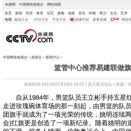
央视网
|
中国网络电视台
|
网站地图
首页
新闻
经济
体育
综艺
春晚
戏曲
音乐
科教
青少
文化
艺术
电视
频道大全
栏目大全
节目大全
直播中国
赛事直播
网络
中国网络电视台
>
新闻台
>
新闻中心
>
篮管中心推荐易建联做
发布时间:2012年07月19日 03:20 |
进入复兴论坛
| 来源：
自从1984年，男篮队员王立彬手持五星红
走进玫瑰碗体育场的那一刻起，由男篮的队
团旗手就成为了一项光荣的传统，姚明连续两
会)扛旗更是创造了一项新纪录。随着姚明的