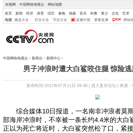
央视网
|
中国网络电视台
|
网站地图
首页
新闻
经济
体育
综艺
春晚
戏曲
音乐
科教
青少
文化
艺术
电视
频道大全
栏目大全
节目大全
直播中国
赛事直播
网络
中国网络电视台
>
新闻台
>
新闻中心
>
男子冲浪时遭大白鲨咬住腿 惊险逃
发布时间:2012年07月11日 09:48 |
进入复兴论坛
| 来源：
综合媒体10日报道，一名南非冲浪者莫斯
部海岸冲浪时，不幸被一条长约4.4米的大白
正以为死亡将近时，大白鲨突然松了口，紧