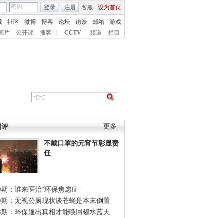
登录
注册
客服
设为首页
城
社区
微博
博客
论坛
访谈
邮箱
游戏
画片
公开课
播客
|
CCTV
频道
栏目
网评
更多
不戴口罩的元宵节彰显责
任
0期：谁来医治“环保焦虑症”
49期：无视公厕现状谈苍蝇是本末倒置
48期：环保逼出真相才能唤回碧水蓝天