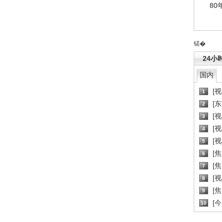
80
锘�
24小
国内
[
1
[
2
[
3
[
4
[
5
[
6
[焦
7
[
8
[
9
[
10