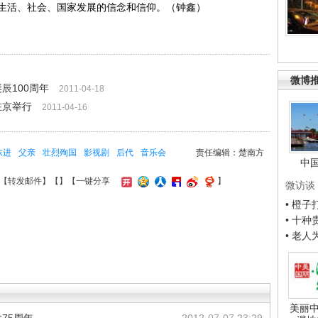
生活、社会、国家发展的信念和信仰。（钟鑫）
微博
辰100周年
2011-04-18
在京举行
2011-04-16
东进
父亲
壮烈殉国
影视剧
后代
音乐会
责任编辑：楚南方
中
【
转发邮件
】【
】
【一键分享
】
微访谈
• 橙
• 十
• 老
美丽中