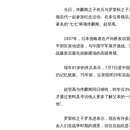
当日，佟麟阁之子佟兵与罗荣桓之子罗
领后代一起参加纪念活动。在多位将领后
著名的“七七”将领佟麟阁、赵登禹。
1937年，日本侵略者在卢沟桥发动震
平郊区发动进攻，与中国守军展开激战。第
战爆发后最先捐躯疆场的高级将领。
现年87岁的佟兵表示，7月7日是中国
仍记忆犹新。75年前，父亲指挥29军浴
赵登禹与佟麟阁同日牺牲，时年仅39
才通过资料及寻访他人更多了解父亲的一
他”。
罗荣桓之子罗东进表示，现在有许多反
会人们在战争时期的感受，但仅仅如此是