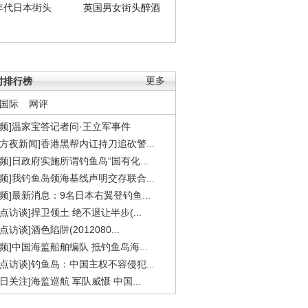
年代日本街头
英国男女街头醉酒
时排行榜
更多
国际
网评
视频]温家宝答记者问·王立军事件
东方夜新闻]香港黑帮内讧持刀追砍警...
视频]日政府实施所谓钓鱼岛“国有化...
视频]我钓鱼岛领海基线声明交存联合...
视频]最新消息：9名日本右翼登钓鱼...
焦点访谈]捍卫领土 绝不退让半步(...
点访谈]酒色陷阱(2012080...
视频]中国海监船舶编队 抵钓鱼岛海...
焦点访谈]钓鱼岛：中国主权不容侵犯...
今日关注]海监巡航 军队威慑 中国...