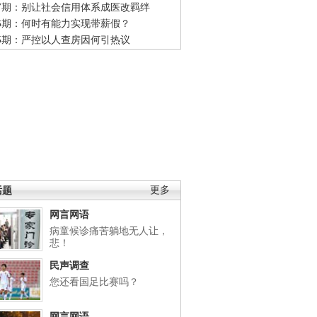
47期：别让社会信用体系成医改羁绊
46期：何时有能力实现带薪假？
45期：严控以人查房因何引热议
话题
更多
网言网语
病童候诊痛苦躺地无人让，
悲！
民声调查
您还看国足比赛吗？
网言网语