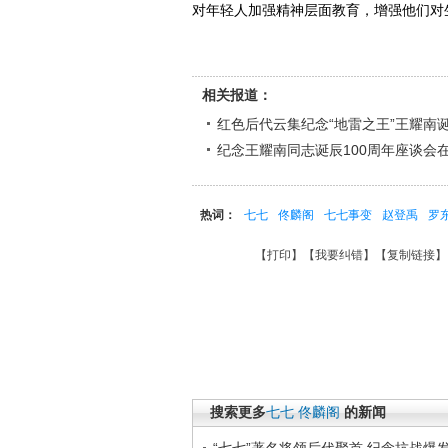
对年轻人加强精神层面教育，增强他们对
相关报道：
红色后代云集纪念“地雷之王”王耀南诞
纪念王耀南同志诞辰100周年座谈会
热词：
七七
佟麟阁
七七事变
赵登禹
罗
【
打印
】【
我要纠错
】【
复制链接
】
搜索更多
七七
佟麟阁
的新闻