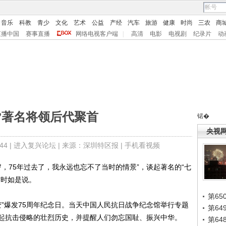
音乐
科教
青少
文化
艺术
公益
产经
汽车
旅游
健康
时尚
三农
商
直播中国
赛事直播
网络电视客户端
|
高清
电影
电视剧
纪录片
动
”著名将领后代聚首
锘�
央视
4 |
进入复兴论坛
| 来源：深圳特区报 |
手机看视频
，75年过去了，我永远也忘不了当时的情景”，谈起著名的“七
访时如是说。
第65
”爆发75周年纪念日。当天中国人民抗日战争纪念馆举行专题
第6
起抗击侵略的壮烈历史，并提醒人们勿忘国耻、振兴中华。
第6