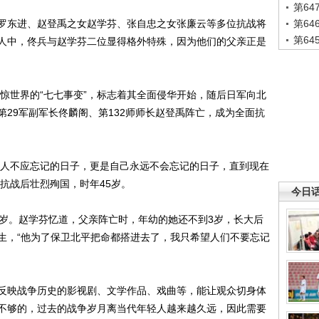
第6
东进、赵登禹之女赵学芬、张自忠之女张廉云等多位抗战将
第6
第6
人中，佟兵与赵学芬二位显得格外特殊，因为他们的父亲正是
惊世界的“七七事变”，标志着其全面侵华开始，随后日军向北
29军副军长佟麟阁、第132师师长赵登禹阵亡，成为全面抗
人不应忘记的日子，更是自己永远不会忘记的日子，直到现在
血抗战后壮烈殉国，时年45岁。
今日
岁。赵学芬忆道，父亲阵亡时，年幼的她还不到3岁，长大后
生，“他为了保卫北平把命都搭进去了，我只希望人们不要忘记
映战争历史的影视剧、文学作品、戏曲等，能让观众切身体
不够的，过去的战争岁月离当代年轻人越来越久远，因此需要