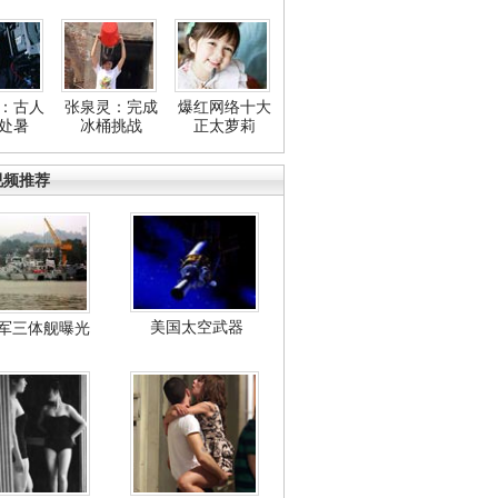
：古人
张泉灵：完成
爆红网络十大
处暑
冰桶挑战
正太萝莉
视频推荐
美国太空武器
军三体舰曝光