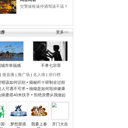
交警拔枪逼停酒驾该不该？
推荐
更多>>
国城市幸福感
不孝七宗罪
|
微直播
|
微广场
|
名人墙
|
排行榜
子打蜡该如何识别
• 揭秘歼十研制全过程
种贵人可遇不可求
• 抽烟是如何毁掉健康
人为病妻搭40米扶手
• 拒绝浪费从我做起
国·
梦想星搭
我要上春
开门大吉