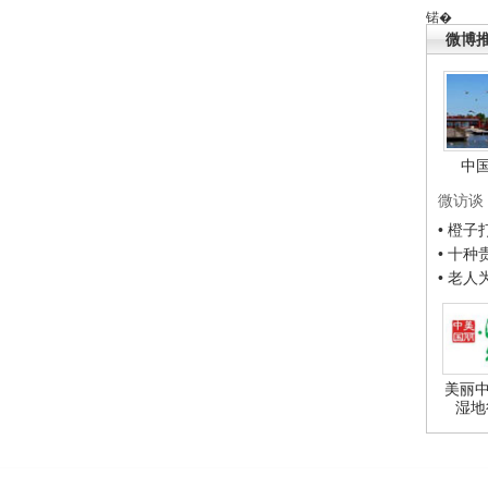
锘�
微博
中
微访谈
• 橙
• 十
• 老
美丽中
湿地