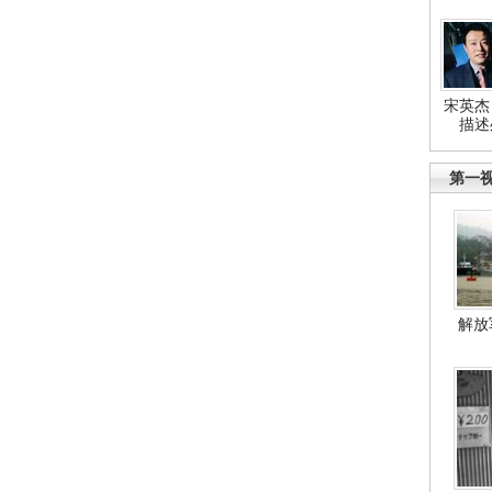
宋英杰
描述
第一
解放