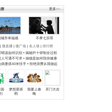
推荐
更多>>
国城市幸福感
不孝七宗罪
|
微直播
|
微广场
|
名人墙
|
排行榜
子打蜡该如何识别
• 揭秘歼十研制全过程
种贵人可遇不可求
• 抽烟是如何毁掉健康
人为病妻搭40米扶手
• 拒绝浪费从我做起
国·
梦想星搭
我要上春
开门大吉
行
档
晚