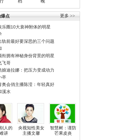
行
档
晚
劲爆点
更多 >>
娱乐圈10大衰神附体的明星
学
出轨前最好要深思的三个问题
和
领衔拥有神秘身份背景的明星
飞飞哥
姑娘迪拉娜：把压力变成动力
小卒
青奥会俏主播陈滢：年轻真好
和溪水
别人的
央视知性美女
智慧树：谨防
难讲
主播文馨
芒果皮炎