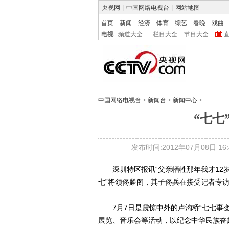
央视网
|
中国网络电视台
|
网站地图
首页
新闻
经济
体育
综艺
春晚
戏曲
电视
频道大全
栏目大全
节目大全
中国网络电视台
>
新闻台
>
新闻中心
>
“七七
发布时间:2012年07月08日 16:4
深圳特区报讯“父亲牺牲那年我才12岁
七”将领佟麟阁，其子佟兵在接受记者专
7月7日是震惊中外的卢沟桥“七七事变
展览、音乐会等活动，以纪念中华民族奋