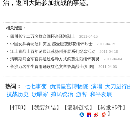
治，返回大陆参加抗战的事迹。
相关报道：
四川长宁二万名群众缅怀余泽鸿烈士
2011-04-15
中国女乒再访汶川灾区 感受巨变献花缅怀烈士
2011-04-15
江上青烈士百年诞辰江苏扬州开展系列纪念活动
2011-04-10
清明期间全军官兵通过各种方式祭奠先烈缅怀英灵
2011-04-04
长沙万名学生冒雨诵读红色文章祭奠烈士(组图)
2011-04-03
热词：
七七事变
伪满皇宫博物院
演唱
大刀进行
抗战历史
歌唱家
殖民统治
游客
和平发展
【
打印
】【
我要纠错
】【
复制链接
】【
转发邮件
】
】