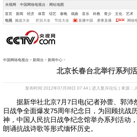
央视网
|
中国网络电视台
|
网站地图
首页
新闻
经济
体育
综艺
春晚
戏曲
音乐
科教
青少
文化
艺术
电视
频道大全
栏目大全
节目大全
直播中国
赛事直播
网络
中国网络电视台
>
新闻台
>
新闻中心
>
北京长春台北举行系列
发布时间:2012年07月08日 07:44 |
进入复兴论坛
| 来源：
据新华社北京7月7日电(记者孙蕾、郭沛然
日战争全面爆发75周年纪念日，为回顾抗战
神，中国人民抗日战争纪念馆举办系列活动
朗诵抗战诗歌等形式缅怀历史。