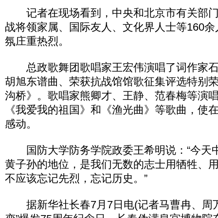
记者在现场看到，中央和北京市有关部门
战将领家属、国际友人、文化界人士等160
氛庄重热烈。
总政歌舞团歌唱家王宏伟演唱了词作家石
胡旭东谱曲、荣获抗战馆馆歌征集评选特别
沟桥》。歌唱家熊卿才、王静、范春梅等演
《我爱我的祖国》和《渔光曲》等歌曲，使
感动。
国防大学防务学院政委王希明说：“今天
黄子孙的地位，是我们无数的志士用牺牲、
不应该忘记先烈，忘记历史。”
据新华社长春7月7日电(记者马曹冉、周万