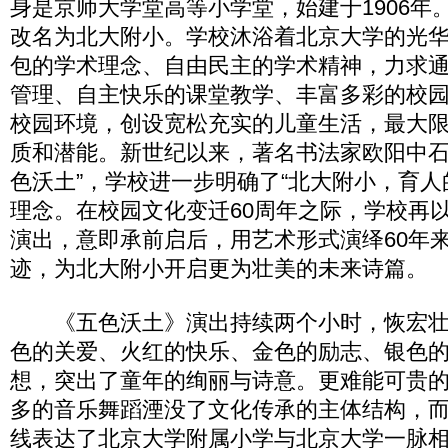
身是京师大学堂高等小学堂，始建于1906年。
改名为北大附小。学校沐浴着北京大学的光
包的学术理念、自由民主的学术精神，力求
管理、自主快乐的课堂教学、丰富多彩的校
校园环境，创设宽松充实的儿童生活，最大
质和潜能。新世纪以来，著名书法家欧阳中石
色沃土”，学校进一步明确了“北大附小，育人
理念。在校园文化变迁60周年之际，学校再以
演出，意即承前启后，用艺术形式演绎60年
迹，为北大附小开启更为壮美的未来诗篇。
《五色沃土》演出持续两个小时，恢宏壮
色的关爱、火红的快乐、金色的励志、银色
想，突出了童年的绚丽与诗意。更难能可贵
多的音乐舞蹈湮没了文化传承的主体结构，
线表达了北京大学附属小学与北京大学一脉