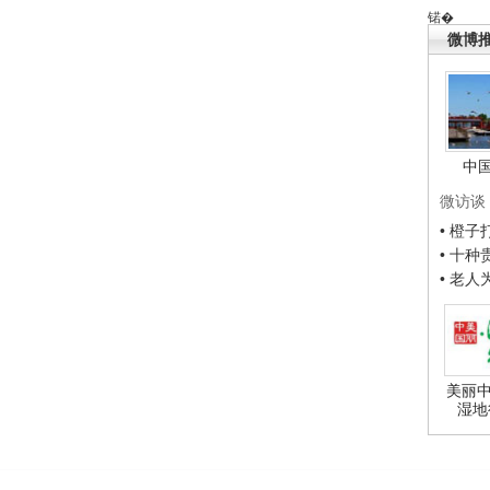
锘�
微博
中
微访谈
• 橙
• 十
• 老
美丽中
湿地