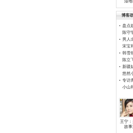
湿地
博客
盘点
陈守
男人
宋宝
韩雪
陈立
新疆
悠然
专访
小山
王宁：
故事