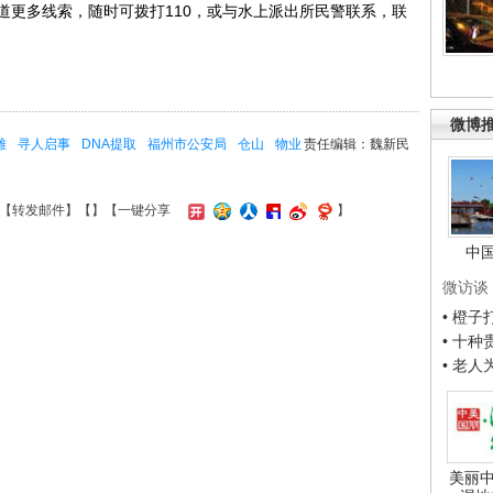
更多线索，随时可拨打110，或与水上派出所民警联系，联
微博
雄
寻人启事
DNA提取
福州市公安局
仓山
物业
责任编辑：魏新民
【
转发邮件
】【
】
【一键分享
】
中
微访谈
• 橙
• 十
• 老
美丽中