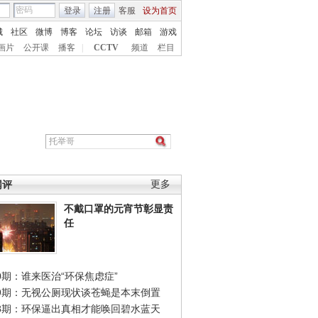
登录
注册
客服
设为首页
城
社区
微博
博客
论坛
访谈
邮箱
游戏
画片
公开课
播客
|
CCTV
频道
栏目
网评
更多
不戴口罩的元宵节彰显责
任
0期：谁来医治“环保焦虑症”
49期：无视公厕现状谈苍蝇是本末倒置
48期：环保逼出真相才能唤回碧水蓝天