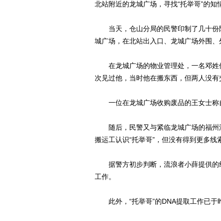
北站附近的龙城广场，寻找“托举哥”的知
当天，仓山分局的民警印制了几十份附
城广场，在北站出入口、龙城广场外围、
在龙城广场的物业管理处，一名邓姓保
次见过他，当时他在搬东西，但两人没有
一位在龙城广场收购废品的王女士称自
随后，民警又与紧临龙城广场的福州汽
搬运工认识“托举哥”，但没有得到更多线
据警方初步判断，流浪者小薛提供的线
工作。
此外，“托举哥”的DNA提取工作已于昨