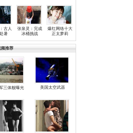
：古人
张泉灵：完成
爆红网络十大
处暑
冰桶挑战
正太萝莉
视频推荐
美国太空武器
军三体舰曝光