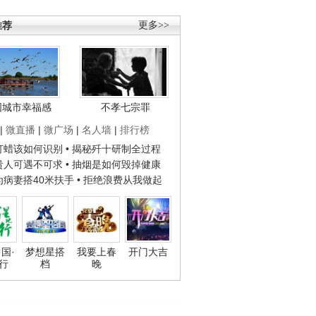
推荐
更多>>
国城市幸福感
不孝七宗罪
|
微直播
|
微广场
|
名人墙
|
排行榜
子打蜡该如何识别
• 揭秘歼十研制全过程
种贵人可遇不可求
• 抽烟是如何毁掉健康
人为病妻搭40米扶手
• 拒绝浪费从我做起
国·
梦想星搭
我要上春
开门大吉
行
档
晚