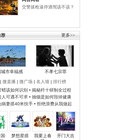
交警拔枪逼停酒驾该不该？
推荐
更多>>
国城市幸福感
不孝七宗罪
|
微直播
|
微广场
|
名人墙
|
排行榜
子打蜡该如何识别
• 揭秘歼十研制全过程
种贵人可遇不可求
• 抽烟是如何毁掉健康
人为病妻搭40米扶手
• 拒绝浪费从我做起
国·
梦想星搭
我要上春
开门大吉