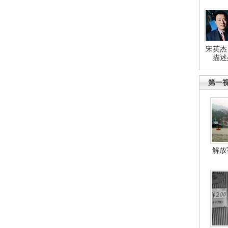
宋英杰
描述
第一
解放