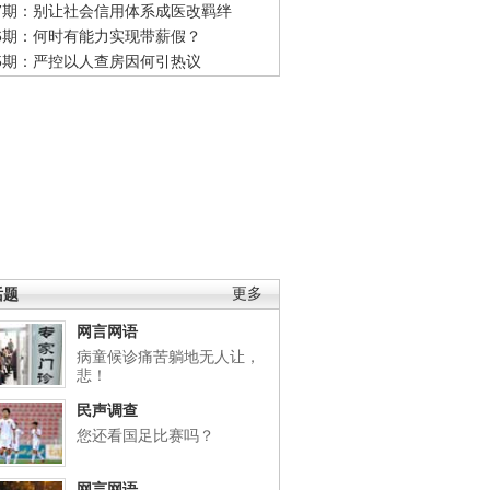
47期：别让社会信用体系成医改羁绊
46期：何时有能力实现带薪假？
45期：严控以人查房因何引热议
话题
更多
网言网语
病童候诊痛苦躺地无人让，
悲！
民声调查
您还看国足比赛吗？
网言网语