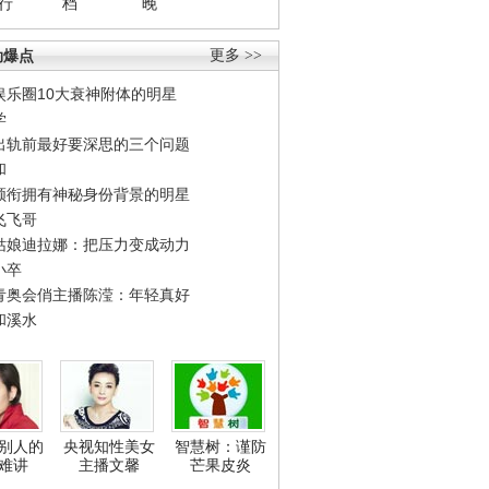
行
档
晚
劲爆点
更多 >>
娱乐圈10大衰神附体的明星
学
出轨前最好要深思的三个问题
和
领衔拥有神秘身份背景的明星
飞飞哥
姑娘迪拉娜：把压力变成动力
小卒
青奥会俏主播陈滢：年轻真好
和溪水
别人的
央视知性美女
智慧树：谨防
难讲
主播文馨
芒果皮炎