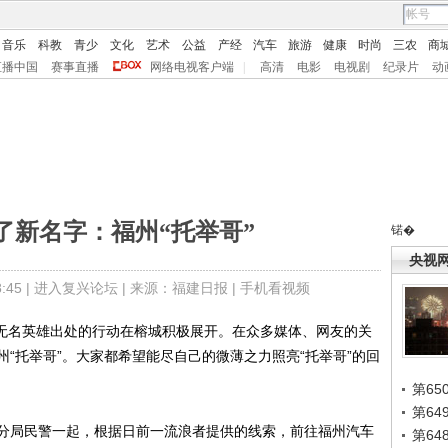
音乐
科教
青少
文化
艺术
公益
产经
汽车
旅游
健康
时尚
三农
商
直播中国
赛事直播
网络电视客户端
|
高清
电影
电视剧
纪录片
动
了新名字：福州“托举哥”
锘�
央视
45 |
进入复兴论坛
| 来源：福建日报 |
手机看视频
无名英雄出处的行动在榕城积极展开。在众多媒体、网友的关
“托举哥”。大家都希望能尽自己的微薄之力照亮“托举哥”的回
第65
第6
局民警一起，根据日前一流浪者提供的线索，前往福州汽车
第6