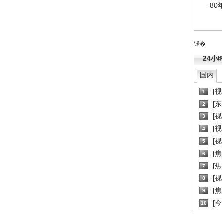
80
锘�
24小
国内
[
1
[
2
[
3
[
4
[
5
[
6
[焦
7
[
8
[
9
[
10