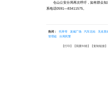
仓山公安分局再次呼吁，如有群众知道
系电话0591―83411575。
热词：
托举哥
龙城广场
汽车北站
无名英
管理处
分局民警
【
打印
】【
我要纠错
】【
复制链接
】