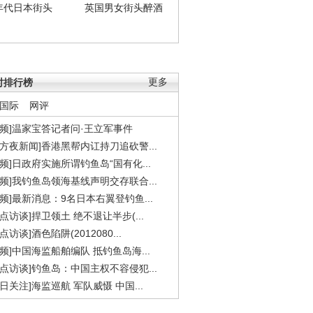
年代日本街头
英国男女街头醉酒
时排行榜
更多
国际
网评
视频]温家宝答记者问·王立军事件
东方夜新闻]香港黑帮内讧持刀追砍警...
视频]日政府实施所谓钓鱼岛“国有化...
视频]我钓鱼岛领海基线声明交存联合...
视频]最新消息：9名日本右翼登钓鱼...
焦点访谈]捍卫领土 绝不退让半步(...
点访谈]酒色陷阱(2012080...
视频]中国海监船舶编队 抵钓鱼岛海...
焦点访谈]钓鱼岛：中国主权不容侵犯...
今日关注]海监巡航 军队威慑 中国...