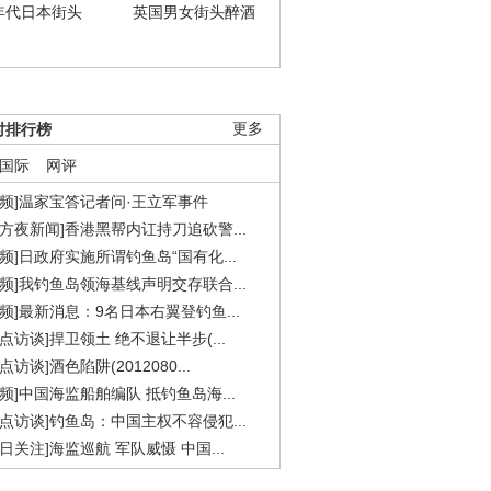
年代日本街头
英国男女街头醉酒
时排行榜
更多
国际
网评
视频]温家宝答记者问·王立军事件
东方夜新闻]香港黑帮内讧持刀追砍警...
视频]日政府实施所谓钓鱼岛“国有化...
视频]我钓鱼岛领海基线声明交存联合...
视频]最新消息：9名日本右翼登钓鱼...
焦点访谈]捍卫领土 绝不退让半步(...
点访谈]酒色陷阱(2012080...
视频]中国海监船舶编队 抵钓鱼岛海...
焦点访谈]钓鱼岛：中国主权不容侵犯...
今日关注]海监巡航 军队威慑 中国...