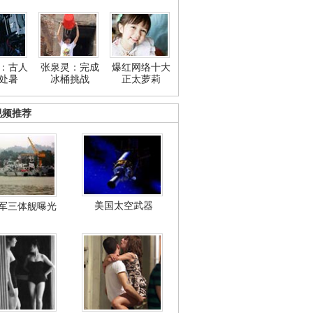
：古人
张泉灵：完成
爆红网络十大
处暑
冰桶挑战
正太萝莉
视频推荐
美国太空武器
军三体舰曝光