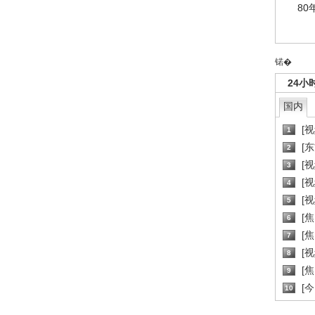
80
锘�
24小
国内
[
1
[
2
[
3
[
4
[
5
[
6
[焦
7
[
8
[
9
[
10