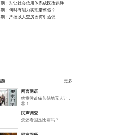
47期：别让社会信用体系成医改羁绊
46期：何时有能力实现带薪假？
45期：严控以人查房因何引热议
话题
更多
网言网语
病童候诊痛苦躺地无人让，
悲！
民声调查
您还看国足比赛吗？
网言网语