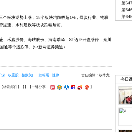
第6
第6
第6
板块逆势上涨；18个板块均跌幅超1%，煤炭行业、物联
带提速、水利建设等板块跌幅居前。
、禾嘉股份、海峡股份、海南瑞泽、ST迈亚开盘涨停；秦川
T国通等个股跌停。(中新网证券频道）
沪深
权重股
整数关口
跌幅居
涨停
责任编辑：杨华龙
今日
【
转发邮件
】【
】
【一键分享
】