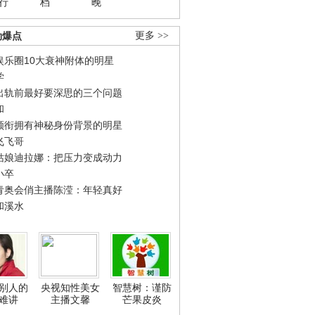
行
档
晚
劲爆点
更多 >>
娱乐圈10大衰神附体的明星
学
出轨前最好要深思的三个问题
和
领衔拥有神秘身份背景的明星
飞飞哥
姑娘迪拉娜：把压力变成动力
小卒
青奥会俏主播陈滢：年轻真好
和溪水
别人的
央视知性美女
智慧树：谨防
难讲
主播文馨
芒果皮炎