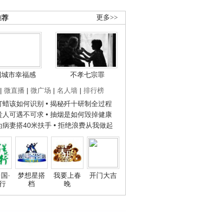
推荐
更多>>
国城市幸福感
不孝七宗罪
|
微直播
|
微广场
|
名人墙
|
排行榜
子打蜡该如何识别
• 揭秘歼十研制全过程
种贵人可遇不可求
• 抽烟是如何毁掉健康
人为病妻搭40米扶手
• 拒绝浪费从我做起
国·
梦想星搭
我要上春
开门大吉
行
档
晚