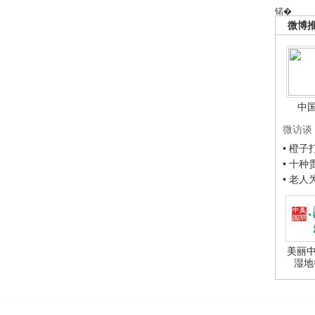
锘�
微博
中
微访谈
• 橙
• 十
• 老
美丽中
湿地