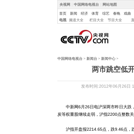
央视网
|
中国网络电视台
|
网站地图
首页
新闻
经济
体育
综艺
春晚
戏曲
电视
频道大全
栏目大全
节目大全
中国网络电视台
>
新闻台
>
新闻中心
>
两市跳空低开 
发布时间:2012年06月26日 10
中新网6月26日电沪深两市昨日大跌，
炭等权重股继续走弱，沪指2200点整数
沪指开盘报2214.65点，跌9.46点，跌幅