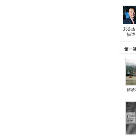
宋英杰
描述
第一
解放