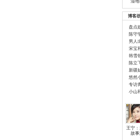
湿地
博客
盘点
陈守
男人
宋宝
韩雪
陈立
新疆
悠然
专访
小山
王宁：
故事