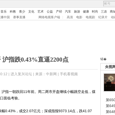
音乐
科教
青少
文化
艺术
公益
产经
汽车
旅游
健康
时尚
三农
商
直播中国
赛事直播
网络电视客户端
|
高清
电影
电视剧
纪录片
动
沪指跌0.43%直逼2200点
锘�
央视
:12 |
进入复兴论坛
| 来源：中新网 |
手机看视频
沪指一朝跌回11年前。周二两市开盘继续小幅跳空走低，煤
关口面临考验。
第65
第6
0.43%，成交2.07亿元；深成指报9373.14点，跌41.07
第6