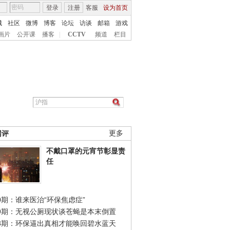
登录
注册
客服
设为首页
城
社区
微博
博客
论坛
访谈
邮箱
游戏
画片
公开课
播客
|
CCTV
频道
栏目
网评
更多
不戴口罩的元宵节彰显责
任
0期：谁来医治“环保焦虑症”
49期：无视公厕现状谈苍蝇是本末倒置
48期：环保逼出真相才能唤回碧水蓝天