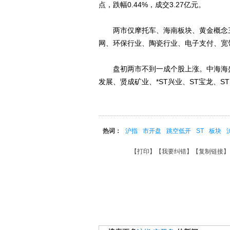
点，跌幅0.44%，成交3.27亿元。
两市仅摩托车、海南板块、黄金概念三个
网、环保行业、陶瓷行业、电子支付、宽
盘初两市不到一成个股上涨。中海海盛
发展、贤成矿业、*ST兴业、ST宝龙、S
热词：
沪指
市开盘
跳空低开
ST
板块
【
打印
】【
我要纠错
】【
复制链接
】