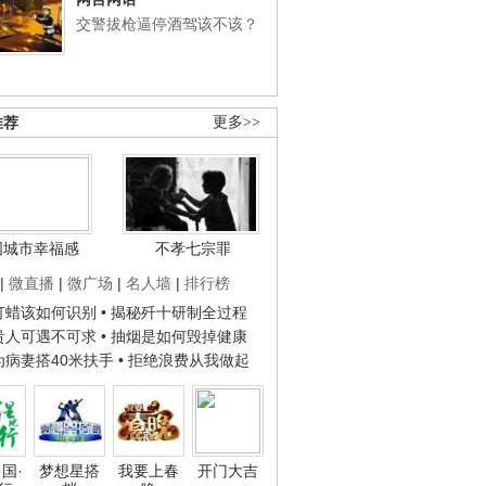
交警拔枪逼停酒驾该不该？
推荐
更多>>
国城市幸福感
不孝七宗罪
|
微直播
|
微广场
|
名人墙
|
排行榜
子打蜡该如何识别
• 揭秘歼十研制全过程
种贵人可遇不可求
• 抽烟是如何毁掉健康
人为病妻搭40米扶手
• 拒绝浪费从我做起
国·
梦想星搭
我要上春
开门大吉