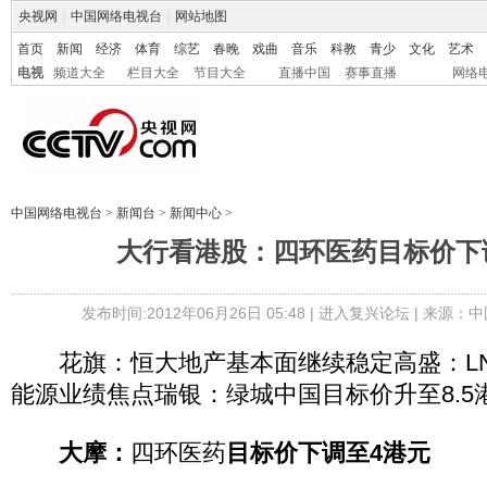
央视网
|
中国网络电视台
|
网站地图
首页
新闻
经济
体育
综艺
春晚
戏曲
音乐
科教
青少
文化
艺术
电视
频道大全
栏目大全
节目大全
直播中国
赛事直播
网络
中国网络电视台
>
新闻台
>
新闻中心
>
大行看港股：四环医药目标价下
发布时间:2012年06月26日 05:48 |
进入复兴论坛
| 来源：中
花旗：恒大地产基本面继续稳定高盛：LN
能源业绩焦点瑞银：绿城中国目标价升至8.5
大摩：
四环医药
目标价下调至4港元