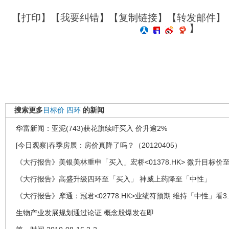
【
打印
】【
我要纠错
】【
复制链接
】【
转发邮件
】
】
搜索更多
目标价
四环
的新闻
华富新闻：亚泥(743)获花旗续吁买入 价升逾2%
[今日观察]春季房展：房价真降了吗？（20120405）
《大行报告》美银美林重申「买入」宏桥<01378.HK> 微升目标价至
《大行报告》高盛升级四环至「买入」 神威上药降至「中性」
《大行报告》摩通：冠君<02778.HK>业绩符预期 维持「中性」看3.
生物产业发展规划通过论证 概念股爆发在即