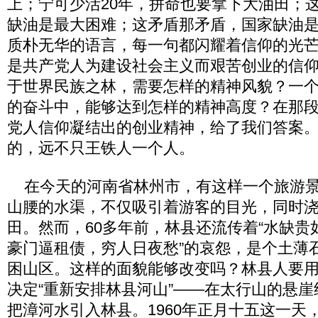
上；宁可少活20年，拼命也要拿下大油田；
缺油是最大困难；这矛盾那矛盾，国家缺油
质朴无华的语言，每一句都闪耀着信仰的光
是共产党人为建设社会主义而艰苦创业的信
于世界民族之林，需要怎样的精神风貌？一
的奋斗中，能够达到怎样的精神高度？在那
党人信仰凝结出的创业精神，给了我们答案
的，远不只王铁人一个人。
在今天的河南省林州市，有这样一个旅游景
山腰的水渠，不仅吸引着游客的目光，同时浇
田。然而，60多年前，林县还流传着“水缺贵
豪门逼租债，穷人日夜愁”的哀怨，是个土薄
困山区。这样的面貌能够改变吗？林县人要
决定“重新安排林县河山”——在太行山的悬
把漳河水引入林县。1960年正月十五这一天