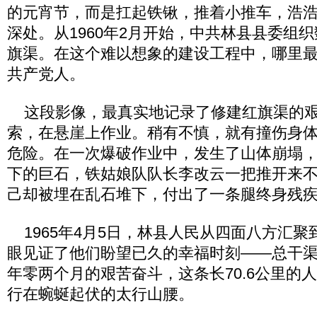
的元宵节，而是扛起铁锹，推着小推车，浩
深处。从1960年2月开始，中共林县县委组
旗渠。在这个难以想象的建设工程中，哪里
共产党人。
这段影像，最真实地记录了修建红旗渠的艰
索，在悬崖上作业。稍有不慎，就有撞伤身
危险。在一次爆破作业中，发生了山体崩塌
下的巨石，铁姑娘队队长李改云一把推开来
己却被埋在乱石堆下，付出了一条腿终身残
1965年4月5日，林县人民从四面八方汇聚
眼见证了他们盼望已久的幸福时刻——总干
年零两个月的艰苦奋斗，这条长70.6公里的
行在蜿蜒起伏的太行山腰。