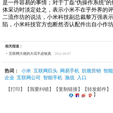
是一件容易的事情；对于丁磊“伪操作系统”
体采访时淡定处之，表示小米不在乎外界的
二流作坊的说法，小米科技副总裁黎万强表
陷，小米科技官方也断然否认配件出自小作
相关报道：
互联网大佬的大话不必较真
2011-04-07
热词：
小米
互联网巨头
网易手机
饥饿营销
智能
企业
互联网公司
智能手机
激战
入口
【
打印
】【
我要纠错
】【
复制链接
】【
转发邮件
】
】