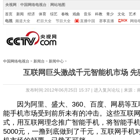
央视网
|
中国网络电视台
|
网站地图
首页
新闻
经济
体育
综艺
春晚
戏曲
音乐
科教
青少
文化
艺术
电视
频道大全
栏目大全
节目大全
直播中国
赛事直播
网络
中国网络电视台
>
新闻台
>
新闻中心
>
互联网巨头激战千元智能机市场 先
发布时间:2012年06月25日 15:37 |
进入复兴论坛
| 来源：
因为阿里、盛大、360、百度、网易等互
能手机市场受到前所未有的冲击。这些互联
式，用互联网理念推广智能手机，将智能手机的
5000元，一撸到底做到了千元，互联网手机