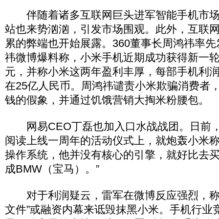
伴随着诸多互联网巨头进军智能手机市场
站也来势汹汹，引发市场围观。此外，互联
累的弊端也开始展露。360董事长周鸿祎率
祎微博爆料称，小米手机近期成功获得新一轮
元，并称小米这两年盈利丰厚，每部手机利
在25亿人民币。周鸿祎谴责小米欺骗消费者
钱的假象，并通过饥饿营销大掏米粉腰包。
网易CEO丁磊也加入口水战战团。日前，
阅读上线一周年的活动仪式上，就炮轰小米称
操作系统，他并没有核心的引擎，就好比去
成BMW（宝马）。”
对于利润疑云，雷军在微博反应强烈，称
文件”或融资内幕来诋毁抹黑小米。手机行业